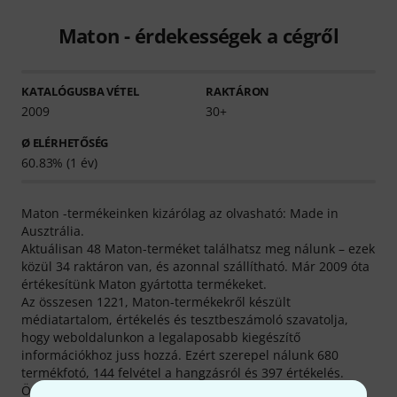
Maton - érdekességek a cégről
KATALÓGUSBA VÉTEL
RAKTÁRON
2009
30+
Ø ELÉRHETŐSÉG
60.83% (1 év)
Maton -termékeinken kizárólag az olvasható: Made in
Ausztrália.
Aktuálisan 48 Maton-terméket találhatsz meg nálunk – ezek
közül 34 raktáron van, és azonnal szállítható. Már 2009 óta
értékesítünk Maton gyártotta termékeket.
Az összesen 1221, Maton-termékekről készült
médiatartalom, értékelés és tesztbeszámoló szavatolja,
hogy weboldalunkon a legalaposabb kiegészítő
információkhoz juss hozzá. Ezért szerepel nálunk 680
termékfotó, 144 felvétel a hangzásról és 397 értékelés.
Összesen 6 Maton-termék tartózkodik jelenleg a Thomann