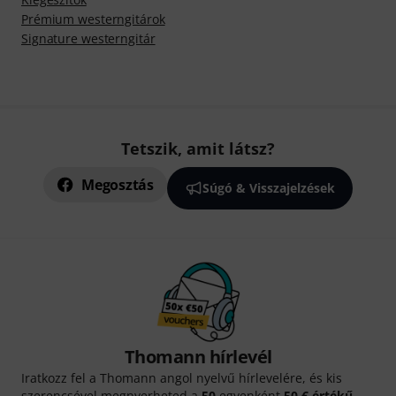
Prémium westerngitárok
Signature westerngitár
Tetszik, amit látsz?
Megosztás
Súgó & Visszajelzések
Thomann hírlevél
Iratkozz fel a Thomann angol nyelvű hírlevelére, és kis
szerencsével megnyerheted a
50
egyenként
50 € értékű