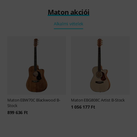
Maton akciói
Alkalmi vételek
Maton
EBW70C Blackwood B-
Maton
EBG808C Artist B-Stock
Stock
1 056 177 Ft
899 636 Ft