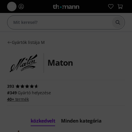
Keresés
Gyártók listája M
Maton
393
#349
Gyártó helyezése
40+
termék
közkedvelt
Minden kategória