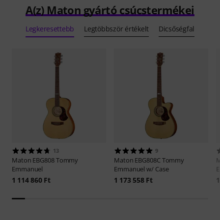
A(z) Maton gyártó csúcstermékei
Legkeresettebb
Legtöbbször értékelt
Dicsőségfal
13
9
Maton
EBG808 Tommy
Maton
EBG808C Tommy
Emmanuel
Emmanuel w/ Case
E
1 114 860 Ft
1 173 558 Ft
1