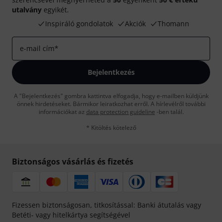
utalvány
egyikét.
Inspiráló gondolatok
Akciók
Thomann
e-mail cím
*
Bejelentkezés
A "Bejelentkezés" gombra kattintva elfogadja, hogy e-mailben küldjünk
önnek hirdetéseket. Bármikor leiratkozhat erről. A hírlevélről további
információkat az
data protection guideline
-ben talál.
* Kitöltés kötelező
Biztonságos vásárlás és fizetés
Fizessen biztonságosan, titkosítással: Banki átutalás vagy
Betéti- vagy hitelkártya segítségével