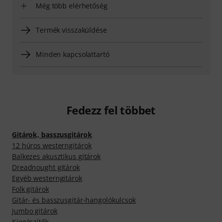
Még több elérhetőség
Termék visszaküldése
Minden kapcsolattartó
Fedezz fel többet
Gitárok, basszusgitárok
12 húros westerngitárok
Balkezes akusztikus gitárok
Dreadnought gitárok
Egyéb westerngitárok
Folk gitárok
Gitár- és basszusgitár-hangolókulcsok
Jumbo gitárok
Kiegészítők