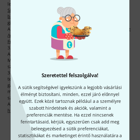
legkeresettebb termékei közt, az alábbi kategóriákban:
Signature westerngitár
,
Egyéb westerngitárok
,
Gitár- és
basszusgitár-hangolókulcsok
,
Kiegészítők akusztikus
gitárokhoz
és
Balkezes akusztikus gitárok
.
Aktuális Top Sellerünk neve
Maton EMD/6 Diesel Signature
/w Case
. A legforróbb Maton-termék a népszerű
Maton
Feedback Buster 808
, amelyből eddigi fennállásunk óta
3.000 darabot adtunk el.
A gyártó minden Maton-termékre 2 év garanciát szavatol.
Mi ezt a garanciát kibővítve biztosítunk minden vásárlónk
számára 3 évre kiterjedő garanciát.
3 éves Thomann-garanciánk mellett minden Maton -
Szeretettel felszolgálva!
termékre biztosítunk egy 30 napos pénzvisszafizetési
garanciát is. Komoly szaktudással rendelkező
A sütik segítségével igyekszünk a legjobb vásárlási
munkatársaink ezen felül telephelyünkön további
élményt biztosítani, minden, ezzel járó előnnyel
szolgáltatásokat is készek nyújtani.
együtt. Ezek közé tartoznak például a a személyre
A gyártóval kapcsolatban itt találsz bővebb tájékoztatást:
szabott hirdetések és akciók, valamint a
http://www.maton.com.au/
preferenciák mentése. Ha ezzel nincsenek
fenntartásaid, kérjük, egyszerűen csak add meg
beleegyezésed a sütik preferenciákat,
Így érhetsz el minket
statisztikákat és marketinget érintő használatára a