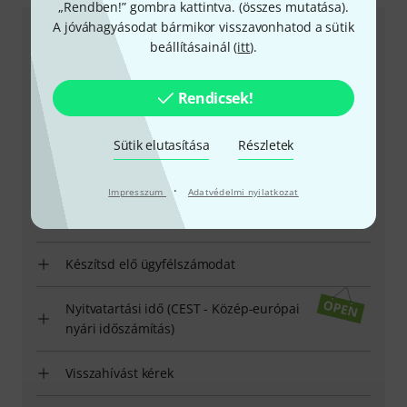
„Rendben!” gombra kattintva. (
összes mutatása
).
A jóváhagyásodat bármikor visszavonhatod a sütik
Ügyfélszolgálat - Magyarország
beállításainál (
itt
).
Rendicsek!
Sütik elutasítása
Részletek
+49-9546-9223-531
·
Impresszum
Adatvédelmi nyilatkozat
Ügyfélszolgálatunk minden kérdés és észrevétel esetén
örömmel áll rendelkezésedre
Készítsd elő ügyfélszámodat
Nyitvatartási idő (CEST - Közép-európai
nyári időszámítás)
Visszahívást kérek