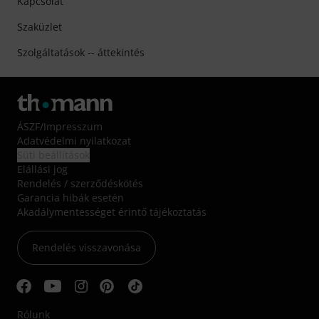
Kapcsolat
Szaküzlet
Szolgáltatások -- áttekintés
ÁSZF
/
Impresszum
Adatvédelmi nyilatkozat
Süti beállítások
Elállási jog
Rendelés / szerződéskötés
Garancia hibák esetén
Akadálymentességet érintő tájékoztatás
Rendelés visszavonása
Rólunk