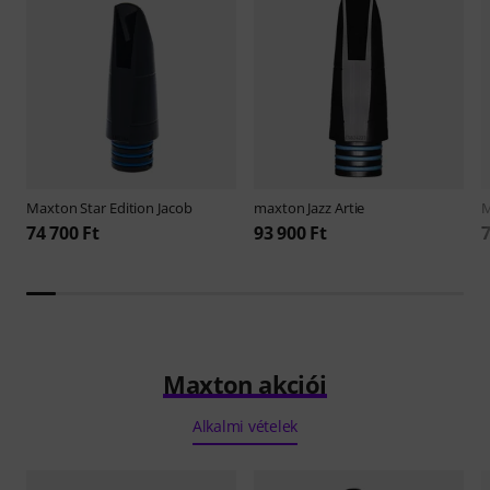
Maxton
Star Edition Jacob
maxton
Jazz Artie
74 700 Ft
93 900 Ft
7
Maxton akciói
Alkalmi vételek