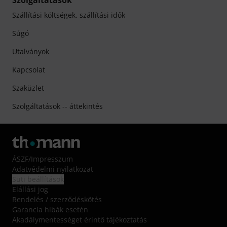
Szolgáltatások
Szállítási költségek, szállítási idők
Súgó
Utalványok
Kapcsolat
Szaküzlet
Szolgáltatások -- áttekintés
ÁSZF
/
Impresszum
Adatvédelmi nyilatkozat
Süti beállítások
Elállási jog
Rendelés / szerződéskötés
Garancia hibák esetén
Akadálymentességet érintő tájékoztatás