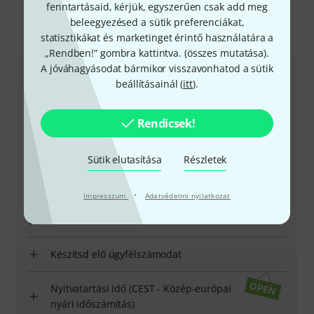
fenntartásaid, kérjük, egyszerűen csak add meg
beleegyezésed a sütik preferenciákat,
statisztikákat és marketinget érintő használatára a
Így érhetsz el minket
„Rendben!” gombra kattintva. (
összes mutatása
).
A jóváhagyásodat bármikor visszavonhatod a sütik
Ügyfélszolgálat - Magyarország
beállításainál (
itt
).
Rendicsek!
Sütik elutasítása
Részletek
+49-9546-9223-531
·
Impresszum
Adatvédelmi nyilatkozat
Ügyfélszolgálatunk minden kérdés és észrevétel esetén
örömmel áll rendelkezésedre
Készítsd elő ügyfélszámodat
Nyitvatartási idő (CEST - Közép-európai
nyári időszámítás)