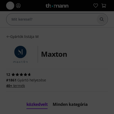
Keresés
Gyártók listája M
Maxton
12
#1861
Gyártó helyezése
40+
termék
közkedvelt
Minden kategória