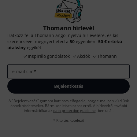
Thomann hírlevél
Iratkozz fel a Thomann angol nyelvű hírlevelére, és kis
szerencsével megnyerheted a
50
egyenként
50 € értékű
utalvány
egyikét.
Inspiráló gondolatok
Akciók
Thomann
e-mail cím
*
Bejelentkezés
A "Bejelentkezés" gombra kattintva elfogadja, hogy e-mailben küldjünk
önnek hirdetéseket. Bármikor leiratkozhat erről. A hírlevélről további
információkat az
data protection guideline
-ben talál.
* Kitöltés kötelező