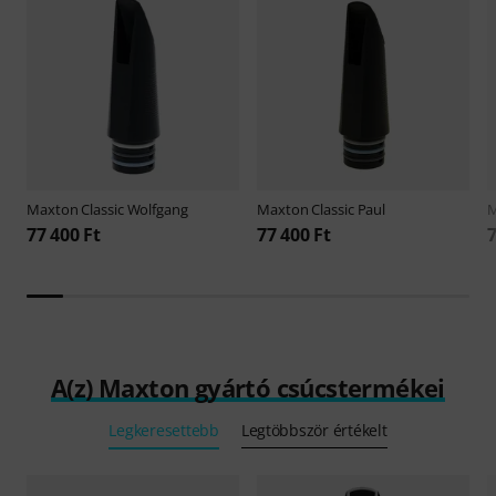
Maxton
Classic Wolfgang
Maxton
Classic Paul
77 400 Ft
77 400 Ft
7
A(z) Maxton gyártó csúcstermékei
Legkeresettebb
Legtöbbször értékelt