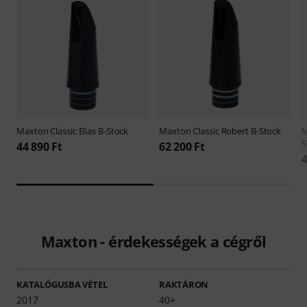
Maxton
Classic Elias B-Stock
Maxton
Classic Robert B-Stock
S
44 890 Ft
62 200 Ft
4
Maxton - érdekességek a cégről
KATALÓGUSBA VÉTEL
RAKTÁRON
2017
40+