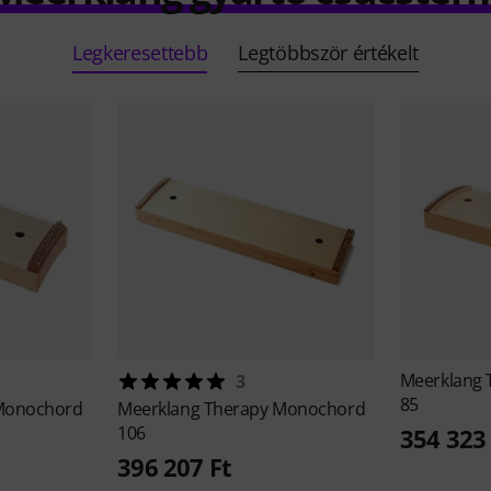
Legkeresettebb
Legtöbbször értékelt
Meerklang
3
85
Monochord
Meerklang
Therapy Monochord
106
354 323 
396 207 Ft