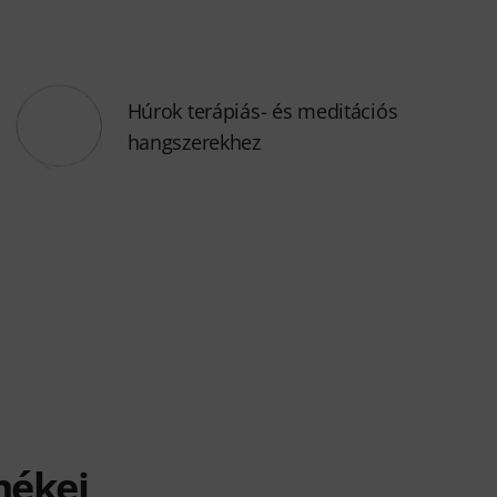
Húrok terápiás- és meditációs
hangszerekhez
mékei