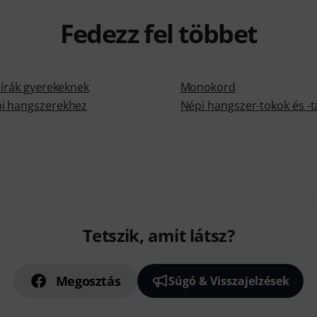
Fedezz fel többet
lírák gyerekeknek
Monokord
i hangszerekhez
Népi hangszer-tokok és -t
Tetszik, amit látsz?
Megosztás
Súgó & Visszajelzések