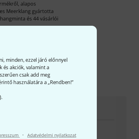
rmékről, alapos
zes Meerklang gyártotta
hangminta és 44 vásárlói
észítői
és
Húrok
ngmassage.com/
ni, minden, ezzel járó előnnyel
 és akciók, valamint a
gyszerűen csak add meg
 érintő használatára a „Rendben!”
).
evétel esetén örömmel áll rendelkezésedre
·
presszum
Adatvédelmi nyilatkozat