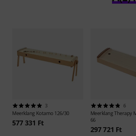
3
6
Meerklang
Kotamo 126/30
Meerklang
Therapy 
66
577 331 Ft
297 721 Ft