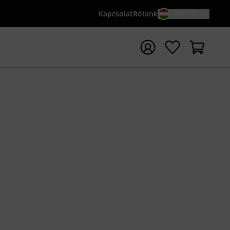
Kapcsolat
Rólunk
HU / FT
sés indítása {searchTerm} keresőszóval