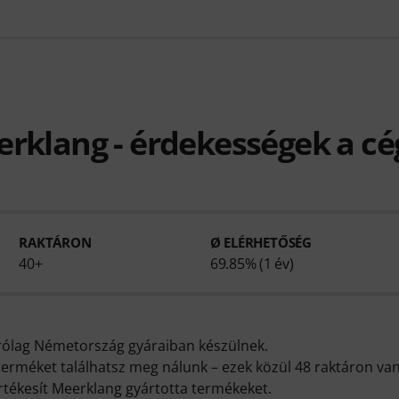
rklang - érdekességek a cé
RAKTÁRON
Ø ELÉRHETŐSÉG
40+
69.85% (1 év)
rólag Németország gyáraiban készülnek.
erméket találhatsz meg nálunk – ezek közül 48 raktáron van,
ékesít Meerklang gyártotta termékeket.