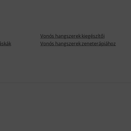
Vonós hangszerek kiegészítői
áskák
Vonós hangszerek zeneterápiához