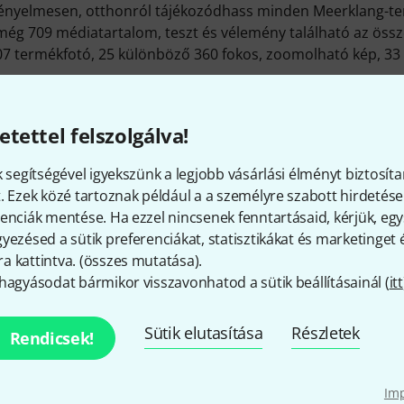
ényelmesen, otthonról tájékozódhass minden Meerklang-te
 még 709 médiatartalom, teszt és vélemény található az öss
7 termékfotó, 25 különböző 360 fokos, zoomolható kép, 33 
g-termékeink többek közt
Monokord
,
Vonós hangszerek kieg
hangszerekhez
.kategóriáinkban találhatók meg.
etettel felszolgálva!
itt találsz bővebb tájékoztatást:
http://www.monochord-kla
k segítségével igyekszünk a legjobb vásárlási élményt biztosíta
. Ezek közé tartoznak például a a személyre szabott hirdetések
enciák mentése. Ha ezzel nincsenek fenntartásaid, kérjük, e
Így érhetsz el minket
yezésed a sütik preferenciákat, statisztikákat és marketinget
 kattintva. (
összes mutatása
).
hagyásodat bármikor visszavonhatod a sütik beállításainál (
itt
Ügyfélszolgálatunk minden kérdés és észr
Sütik elutasítása
Részletek
Rendicsek!
Készítsd elő ügyfélszámodat
Im