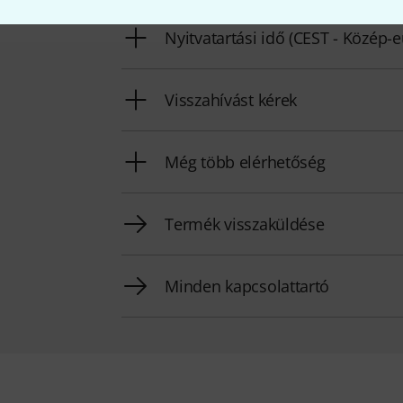
Nyitvatartási idő (CEST - Közép-
Visszahívást kérek
Még több elérhetőség
Termék visszaküldése
Minden kapcsolattartó