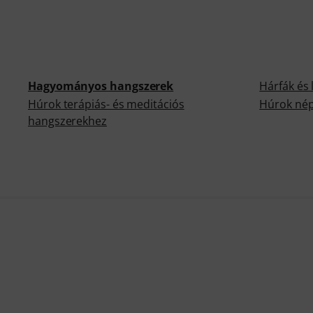
Hagyományos hangszerek
Hárfák és 
Húrok terápiás- és meditációs
Húrok nép
hangszerekhez