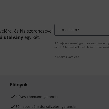
e-mail cím
*
velére, és kis szerencsével
kű utalvány
egyikét.
A "Bejelentkezés" gombra kattintva elfo
erről. A hírlevélről további információka
* Kitöltés kötelező
Előnyök
3 éves Thomann-garancia
30 napos pénzvisszafizetési garancia