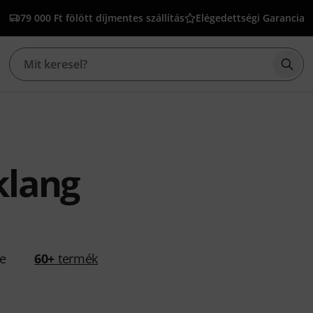
79 000 Ft fölött díjmentes szállítás
Elégedettségi Garancia
Kere
lang
se
60+
termék