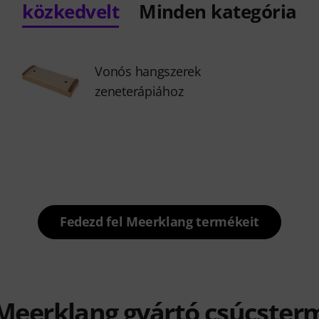
közkedvelt
Minden kategória
Vonós hangszerek
zeneterápiához
Fedezd fel Meerklang termékeit
 Meerklang gyártó csúcster