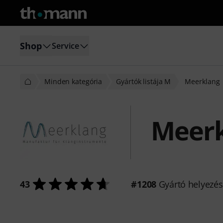
Shop
Service
Minden kategória
Gyártók listája M
Meerklang
Meerk
43
#1208
Gyártó helyezé