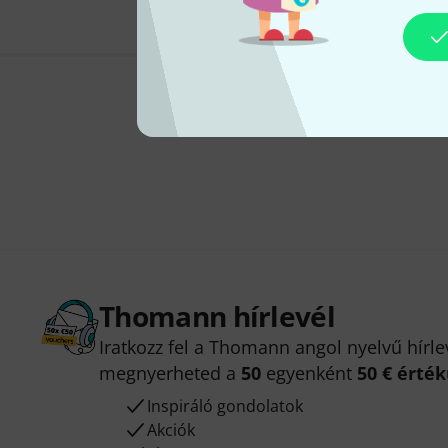
Thomann hírlevél
Iratkozz fel a Thomann angol nyelvű hírle
megnyerheted a
50
egyenként
50 € érté
Inspiráló gondolatok
Akciók