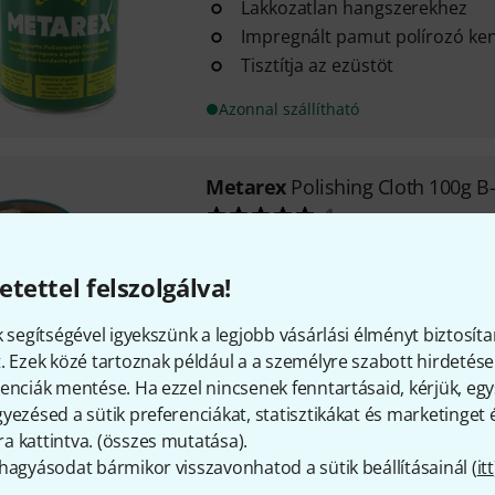
Lakkozatlan hangszerekhez
Impregnált pamut polírozó k
Tisztítja az ezüstöt
Azonnal szállítható
Metarex
Polishing Cloth 100g B
1
B-Stock, Metarex pol&iacute;roz&o
impregn&aacute;lt pamut/gyapj&u
etettel felszolgálva!
pol&iacute;roz&oacute; kend&#337
hangszerekhe...
k segítségével igyekszünk a legjobb vásárlási élményt biztosíta
Azonnal szállítható
. Ezek közé tartoznak például a a személyre szabott hirdetések
enciák mentése. Ha ezzel nincsenek fenntartásaid, kérjük, e
yezésed a sütik preferenciákat, statisztikákat és marketinget
 kattintva. (
összes mutatása
).
Díjmentes szállítás 79 000 Ft 
hagyásodat bármikor visszavonhatod a sütik beállításainál (
itt
Minden ár tartalmazza az Á