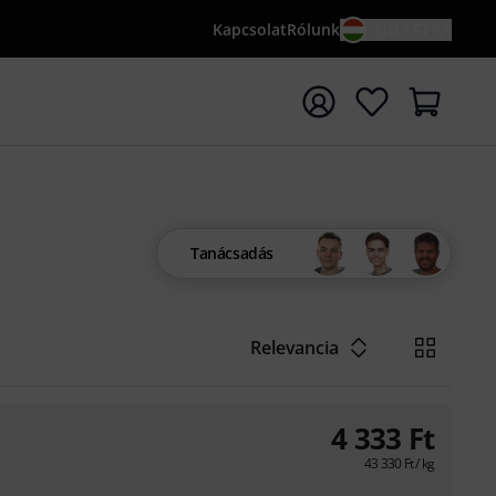
Kapcsolat
Rólunk
HU / FT
sés indítása {searchTerm} keresőszóval
Tanácsadás
Relevancia
4 333
Ft
43 330
Ft
/ kg