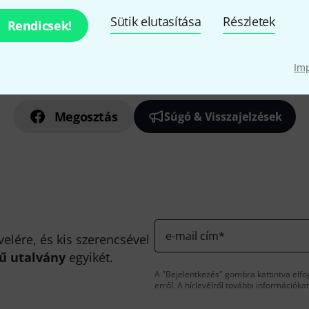
Sütik elutasítása
Részletek
Rendicsek!
Tetszik, amit látsz?
Im
Megosztás
Súgó & Visszajelzések
e-mail cím
*
velére, és kis szerencsével
kű utalvány
egyikét.
A "Bejelentkezés" gombra kattintva elfo
erről. A hírlevélről további információka