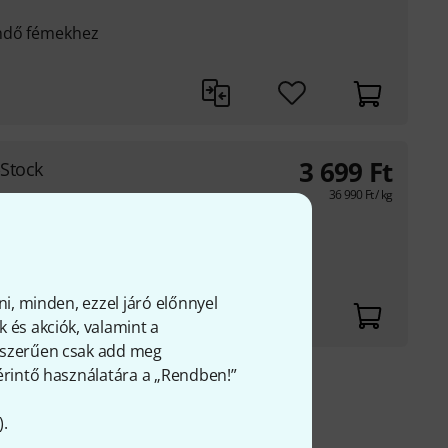
endő fémekhez
3 699
Ft
-Stock
36 990
Ft
/ kg
acute; kend&#337; -
acute;
;, lakkozatlan
ni, minden, ezzel járó előnnyel
 és akciók, valamint a
gyszerűen csak add meg
 érintő használatára a „Rendben!”
fölött
).
FÁ-t