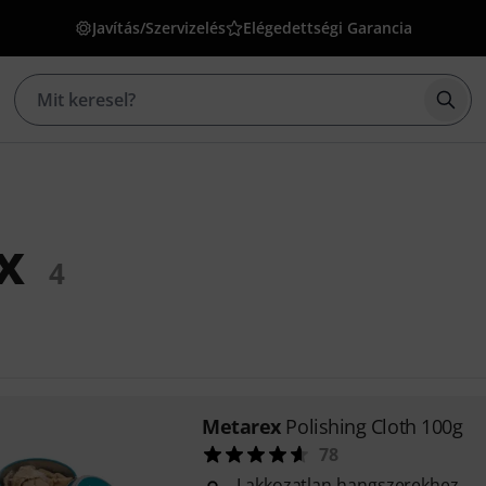
Javítás/Szervizelés
Elégedettségi Garancia
Kere
x
4
Metarex
Polishing Cloth 100g
78
Lakkozatlan hangszerekhez