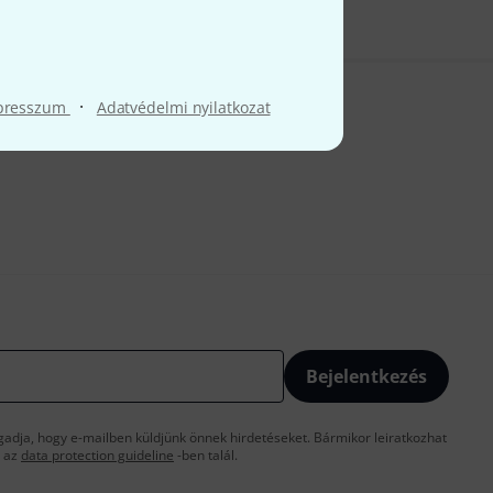
·
presszum
Adatvédelmi nyilatkozat
Bejelentkezés
gadja, hogy e-mailben küldjünk önnek hirdetéseket. Bármikor leiratkozhat
t az
data protection guideline
-ben talál.