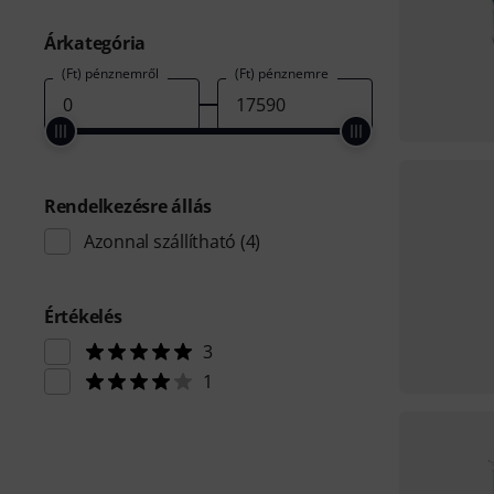
Árkategória
(Ft) pénznemről
(Ft) pénznemre
Rendelkezésre állás
Azonnal szállítható
(4)
Értékelés
3
1