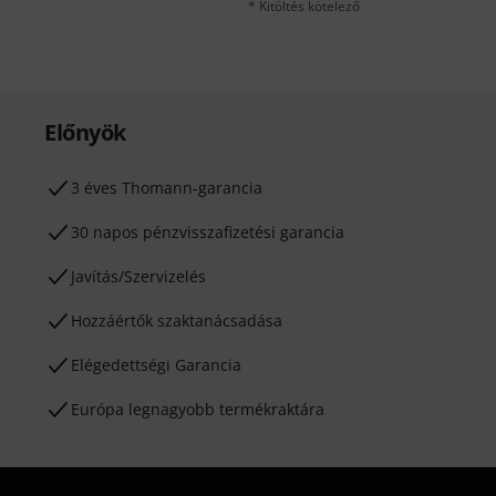
* Kitöltés kötelező
Előnyök
3 éves Thomann-garancia
30 napos pénzvisszafizetési garancia
Javítás/Szervizelés
Hozzáértők szaktanácsadása
Elégedettségi Garancia
Európa legnagyobb termékraktára