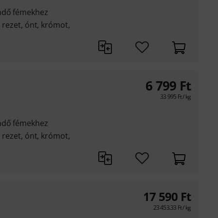
endő fémekhez
, rezet, ónt, krómot,
6 799
Ft
33 995
Ft
/ kg
endő fémekhez
, rezet, ónt, krómot,
17 590
Ft
23 453.33
Ft
/ kg