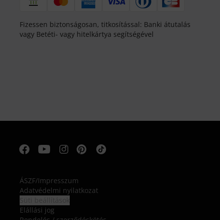
Fizessen biztonságosan, titkosítással: Banki átutalás
vagy Betéti- vagy hitelkártya segítségével
ÁSZF
/
Impresszum
Adatvédelmi nyilatkozat
Süti beállítások
Elállási jog
Rendelés / szerződéskötés