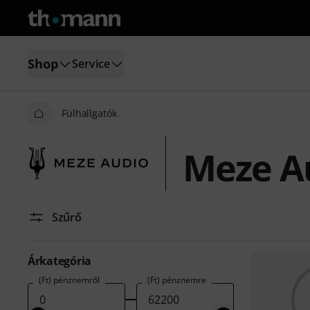
Shop
Service
Fülhallgatók
Meze Au
Szűrő
Árkategória
(Ft) pénznemről
(Ft) pénznemre