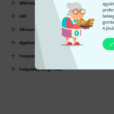
Midrange Boost
együtt
prefer
beleeg
HiFi
gombra
A jóvá
Allround
Application
Frequency range min.
Frequency range max.