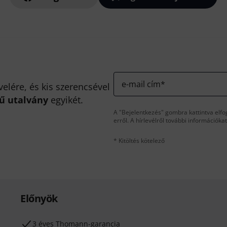
e-mail cím
*
velére, és kis szerencsével
kű utalvány
egyikét.
A "Bejelentkezés" gombra kattintva elfo
erről. A hírlevélről további információka
* Kitöltés kötelező
Előnyök
3 éves Thomann-garancia