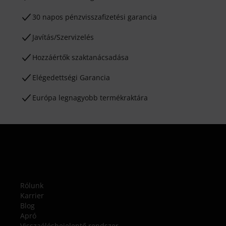
30 napos pénzvisszafizetési garancia
Javítás/Szervizelés
Hozzáértők szaktanácsadása
Elégedettségi Garancia
Európa legnagyobb termékraktára
Rólunk
Karrier
Blog
Apró
Visszaélésbejelentő rendszer