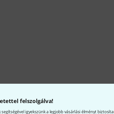
etettel felszolgálva!
k segítségével igyekszünk a legjobb vásárlási élményt biztosíta