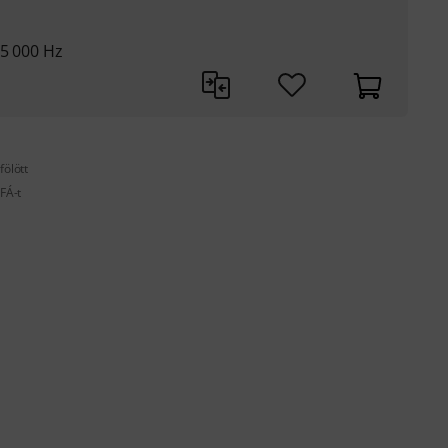
25 000 Hz
fölött
FÁ-t