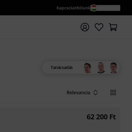
Kapcsolat
Rólunk
HU / FT
sés indítása {searchTerm} keresőszóval
Tanácsadás
Relevancia
62 200
Ft