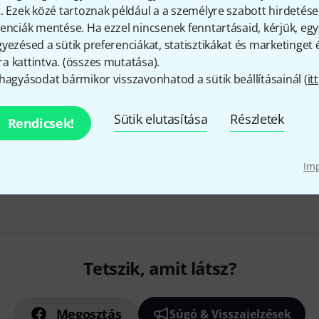
. Ezek közé tartoznak például a a személyre szabott hirdetések
enciák mentése. Ha ezzel nincsenek fenntartásaid, kérjük, e
yezésed a sütik preferenciákat, statisztikákat és marketinget
 kattintva. (
összes mutatása
).
hagyásodat bármikor visszavonhatod a sütik beállításainál (
itt
Sütik elutasítása
Részletek
Rendicsek!
Im
Tetszik, amit látsz?
Megosztás
Súgó & Visszajelzések