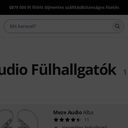
79 000 Ft fölött díjmentes szállítás
Biztonságos Fizetés
Kere
dio Fülhallgatók
1
Meze Audio
Alba
11
Vezetékes fejhallgató