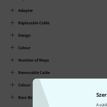
Adapter
Replacable Cable
Design
Colour
Number of Ways
Removable Cable
Colour
Szer
Bass Boost
A süti