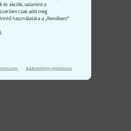
 és akciók, valamint a
gyszerűen csak add meg
 érintő használatára a „Rendben!”
).
·
presszum
Adatvédelmi nyilatkozat