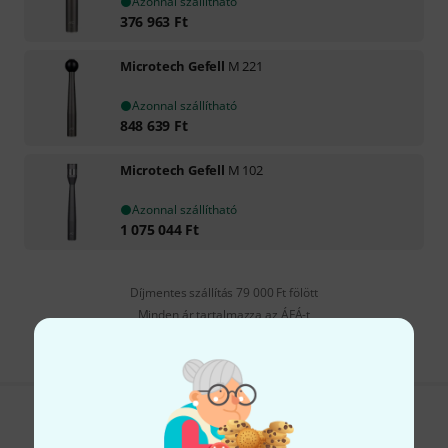
Azonnal szállítható
376 963
Ft
Microtech Gefell
M 221
Azonnal szállítható
848 639
Ft
Microtech Gefell
M 102
Azonnal szállítható
1 075 044
Ft
Díjmentes szállítás 79 000 Ft fölött
Minden ár tartalmazza az ÁFÁ-t
Tetszik, amit látsz?