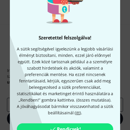
Megosztás
Súgó & Visszajelzések
Szeretettel felszolgálva!
A sütik segítségével igyekszünk a legjobb vásárlási
élményt biztosítani, minden, ezzel járó előnnyel
együtt. Ezek közé tartoznak például a a személyre
Thomann hírlevél
szabott hirdetések és akciók, valamint a
Iratkozz fel a Thomann angol nyelvű hírlevelére, és kis
preferenciák mentése. Ha ezzel nincsenek
szerencsével megnyerheted a
50
egyenként
50 € értékű
fenntartásaid, kérjük, egyszerűen csak add meg
utalvány
egyikét.
beleegyezésed a sütik preferenciákat,
Inspiráló gondolatok
Akciók
Thomann
statisztikákat és marketinget érintő használatára a
„Rendben!” gombra kattintva. (
összes mutatása
).
e-mail cím
*
A jóváhagyásodat bármikor visszavonhatod a sütik
beállításainál (
itt
).
Bejelentkezés
Rendicsek!