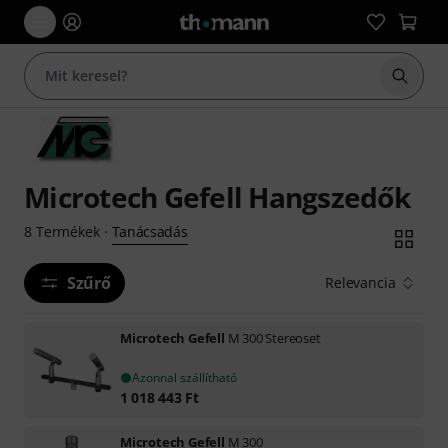
Keresés
Microtech Gefell Hangszedők
Tanácsadás
8
Termékek
·
Szűrő
Relevancia
Microtech Gefell
M 300 Stereoset
Azonnal szállítható
1 018 443
Ft
Microtech Gefell
M 300