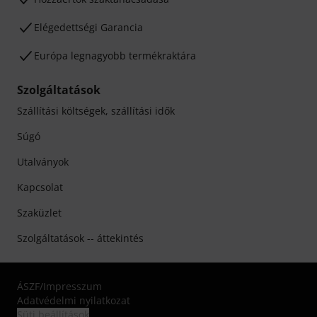
Elégedettségi Garancia
Európa legnagyobb termékraktára
Szolgáltatások
Szállítási költségek, szállítási idők
Súgó
Utalványok
Kapcsolat
Szaküzlet
Szolgáltatások -- áttekintés
ÁSZF
/
Impresszum
Adatvédelmi nyilatkozat
Süti beállítások