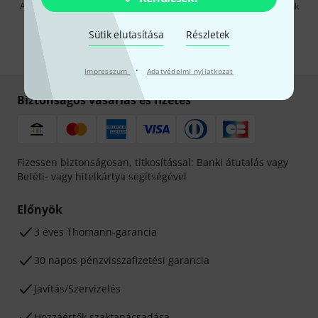
A "Bejelentkezés" gombra kattintva elfogadja, hogy e-mailben küldjünk
önnek hirdetéseket. Bármikor leiratkozhat erről. A hírlevélről további
információkat az
data protection guideline
-ben talál.
Sütik elutasítása
Részletek
* Kitöltés kötelező
·
Impresszum
Adatvédelmi nyilatkozat
Biztonságos vásárlás és fizetés
Fizessen biztonságosan, titkosítással: Banki átutalás vagy
Betéti- vagy hitelkártya segítségével
Előnyök
3 éves Thomann-garancia
30 napos pénzvisszafizetési garancia
Javítás/Szervizelés
Hozzáértők szaktanácsadása