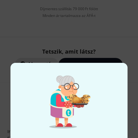
Díjmentes szállítás 79 000 Ft fölött
Minden ár tartalmazza az ÁFÁ-t
Tetszik, amit látsz?
Megosztás
Súgó & Visszajelzések
Thomann hírlevél
Iratkozz fel a Thomann angol nyelvű hírlevelére, és kis
szerencsével megnyerheted a
50
egyenként
50 € értékű