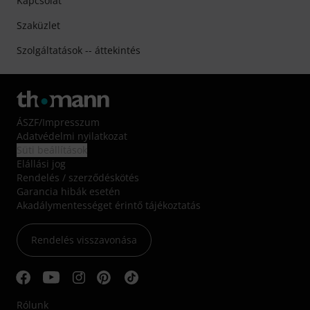
Kapcsolat
Szaküzlet
Szolgáltatások -- áttekintés
ÁSZF
/
Impresszum
Adatvédelmi nyilatkozat
Süti beállítások
Elállási jog
Rendelés / szerződéskötés
Garancia hibák esetén
Akadálymentességet érintő tájékoztatás
Rendelés visszavonása
Rólunk