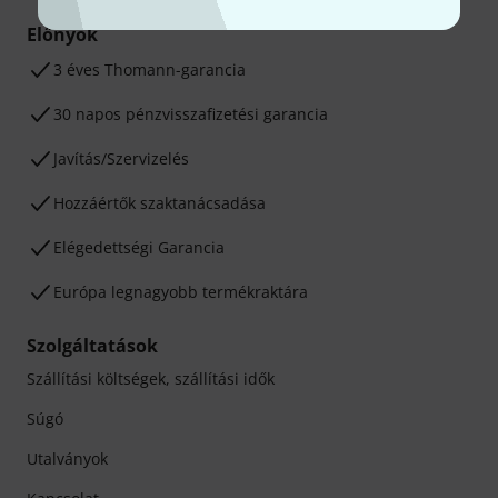
Előnyök
3 éves Thomann-garancia
30 napos pénzvisszafizetési garancia
Javítás/Szervizelés
Hozzáértők szaktanácsadása
Elégedettségi Garancia
Európa legnagyobb termékraktára
Szolgáltatások
Szállítási költségek, szállítási idők
Súgó
Utalványok