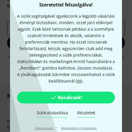
Szeretettel felszolgálva!
utalvány
egyikét.
Inspiráló gondolatok
Akciók
Thomann
A sütik segítségével igyekszünk a legjobb vásárlási
élményt biztosítani, minden, ezzel járó előnnyel
e-mail cím
*
együtt. Ezek közé tartoznak például a a személyre
szabott hirdetések és akciók, valamint a
preferenciák mentése. Ha ezzel nincsenek
Bejelentkezés
fenntartásaid, kérjük, egyszerűen csak add meg
beleegyezésed a sütik preferenciákat,
A "Bejelentkezés" gombra kattintva elfogadja, hogy e-mailben küldjünk
statisztikákat és marketinget érintő használatára a
önnek hirdetéseket. Bármikor leiratkozhat erről. A hírlevélről további
információkat az
data protection guideline
-ben talál.
„Rendben!” gombra kattintva. (
összes mutatása
).
A jóváhagyásodat bármikor visszavonhatod a sütik
* Kitöltés kötelező
beállításainál (
itt
).
Biztonságos vásárlás és fizetés
Rendicsek!
Sütik elutasítása
Részletek
Fizessen biztonságosan, titkosítással: Banki átutalás vagy
Betéti- vagy hitelkártya segítségével
·
Impresszum
Adatvédelmi nyilatkozat