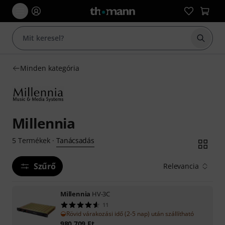
Keresés
Minden kategória
Millennia
Tanácsadás
5
Termékek
·
Szűrő
Relevancia
Millennia
HV-3C
11
Rövid várakozási idő (2-5 nap) után szállítható
980 709
Ft