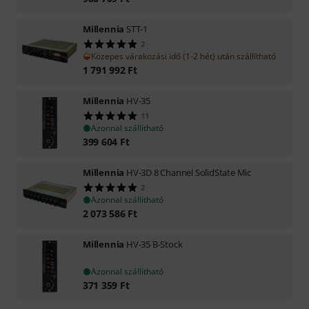
Millennia
STT-1
2
Közepes várakozási idő (1-2 hét) után szállítható
1 791 992
Ft
Millennia
HV-35
11
Azonnal szállítható
399 604
Ft
Millennia
HV-3D 8 Channel SolidState Mic
2
Azonnal szállítható
2 073 586
Ft
Millennia
HV-35 B-Stock
Azonnal szállítható
371 359
Ft