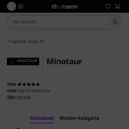
Keresés
Gyártók listája M
Minotaur
7656
#386
Gyártó helyezése
150+
termék
közkedvelt
Minden kategória