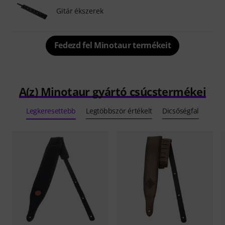
Gitár ékszerek
Fedezd fel Minotaur termékeit
A(z) Minotaur gyártó csúcstermékei
Legkeresettebb
Legtöbbször értékelt
Dicsőségfal