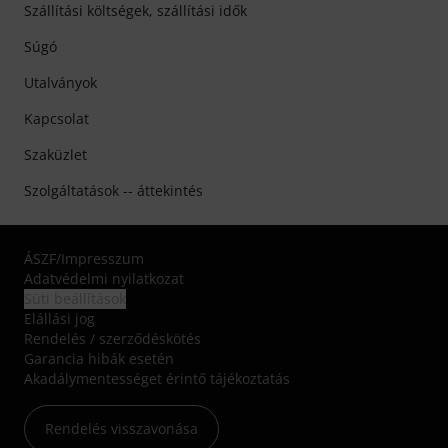
Szállítási költségek, szállítási idők
Súgó
Utalványok
Kapcsolat
Szaküzlet
Szolgáltatások -- áttekintés
ÁSZF
/
Impresszum
Adatvédelmi nyilatkozat
Süti beállítások
Elállási jog
Rendelés / szerződéskötés
Garancia hibák esetén
Akadálymentességet érintő tájékoztatás
Rendelés visszavonása