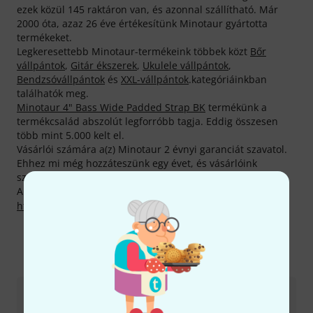
ezek közül 145 raktáron van, és azonnal szállítható. Már
2000 óta, azaz 26 éve értékesítünk Minotaur gyártotta
termékeket.
Legkeresettebb Minotaur-termékeink többek közt
Bőr
vállpántok
,
Gitár ékszerek
,
Ukulele vállpántok
,
Bendzsóvállpántok
és
XXL-vállpántok
.kategóriáinkban
találhatók meg.
Minotaur 4" Bass Wide Padded Strap BK
termékünk a
termékcsalád abszolút legforróbb tagja. Eddig összesen
több mint 5.000 kelt el.
Vásárlói számára a(z) Minotaur 2 évnyi garanciát szavatol.
Ehhez mi még hozzáteszünk egy évet, és vásárlóink
számára három teljes évnyi garanciát szavatolunk.
A gyártóval kapcsolatban itt találsz bővebb tájékoztatást:
http://www.minotaurguitarstraps.com
Így érhetsz el minket
Ügyfélszolgálat - Magyarország