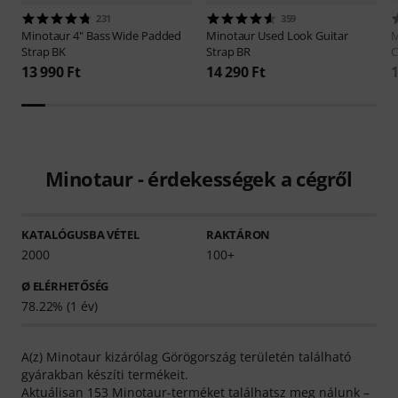
231
359
Minotaur
4" Bass Wide Padded
Minotaur
Used Look Guitar
M
Strap BK
Strap BR
C
13 990 Ft
14 290 Ft
1
Minotaur - érdekességek a cégről
KATALÓGUSBA VÉTEL
RAKTÁRON
2000
100+
Ø ELÉRHETŐSÉG
78.22% (1 év)
A(z) Minotaur kizárólag Görögország területén található
gyárakban készíti termékeit.
Aktuálisan 153 Minotaur-terméket találhatsz meg nálunk –