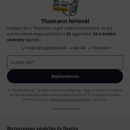
Thomann hírlevél
Iratkozz fel a Thomann angol nyelvű hírlevelére, és kis
szerencsével megnyerheted a
50
egyenként
50 € értékű
utalvány
egyikét.
Inspiráló gondolatok
Akciók
Thomann
e-mail cím
*
Bejelentkezés
A "Bejelentkezés" gombra kattintva elfogadja, hogy e-mailben küldjünk
önnek hirdetéseket. Bármikor leiratkozhat erről. A hírlevélről további
információkat az
data protection guideline
-ben talál.
* Kitöltés kötelező
Biztonságos vásárlás és fizetés