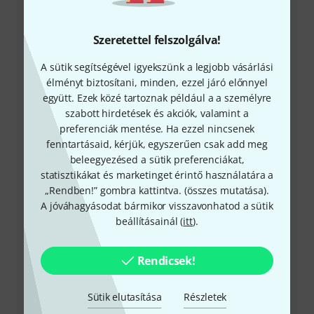
Szeretettel felszolgálva!
A sütik segítségével igyekszünk a legjobb vásárlási
+49-9546-9223-531
élményt biztosítani, minden, ezzel járó előnnyel
együtt. Ezek közé tartoznak például a a személyre
Ügyfélszolgálatunk minden kérdés és észrevétel esetén
szabott hirdetések és akciók, valamint a
örömmel áll rendelkezésedre
preferenciák mentése. Ha ezzel nincsenek
fenntartásaid, kérjük, egyszerűen csak add meg
beleegyezésed a sütik preferenciákat,
Készítsd elő ügyfélszámodat
statisztikákat és marketinget érintő használatára a
„Rendben!” gombra kattintva. (
összes mutatása
).
Nyitvatartási idő (CEST - Közép-európai
A jóváhagyásodat bármikor visszavonhatod a sütik
nyári időszámítás)
beállításainál (
itt
).
Visszahívást kérek
Rendicsek!
Még több elérhetőség
Sütik elutasítása
Részletek