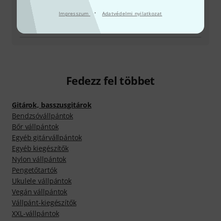
Termék visszaküldése
·
Impresszum
Adatvédelmi nyilatkozat
Minden kapcsolattartó
Fedezz fel többet
Gitárok, basszusgitárok
Bendzsóvállpántok
Bőr vállpántok
Egyéb gitárvállpántok
Egyéb kiegészítők
Nylon vállpántok
Pengetőtartók
Ukulele vállpántok
Vegán vállpántok
Vállpánt-kiegészítők
XXL-vállpántok