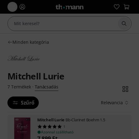
Keresés
Minden kategória
Mitchell Lurie
Tanácsadás
7
Termékek
·
Szűrő
Relevancia
Mitchell Lurie
Bb-Clarinet Boehm 1.5
1
Azonnal szállítható
7 899
Ft