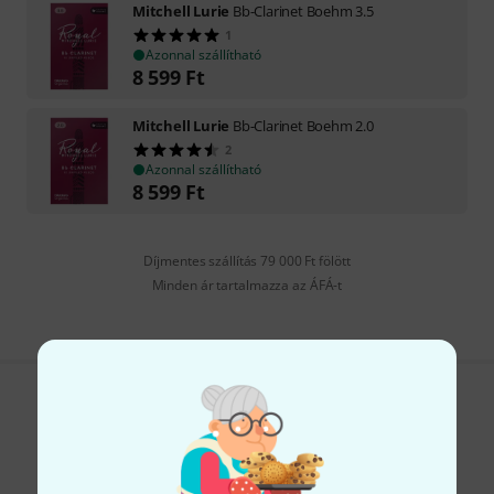
Mitchell Lurie
Bb-Clarinet Boehm 3.5
1
Azonnal szállítható
8 599
Ft
Mitchell Lurie
Bb-Clarinet Boehm 2.0
2
Azonnal szállítható
8 599
Ft
Díjmentes szállítás 79 000 Ft fölött
Minden ár tartalmazza az ÁFÁ-t
Tetszik, amit látsz?
Megosztás
Súgó & Visszajelzések