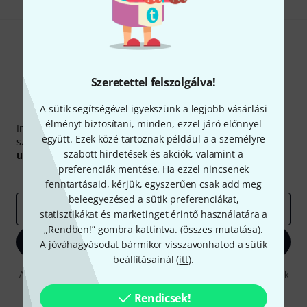
Szeretettel felszolgálva!
A sütik segítségével igyekszünk a legjobb vásárlási
Thomann hírlevél
élményt biztosítani, minden, ezzel járó előnnyel
Iratkozz fel a Thomann angol nyelvű hírlevelére, és kis
együtt. Ezek közé tartoznak például a a személyre
szerencsével megnyerheted a
50
egyenként
50 € értékű
szabott hirdetések és akciók, valamint a
utalvány
egyikét.
preferenciák mentése. Ha ezzel nincsenek
Inspiráló gondolatok
Akciók
Thomann
fenntartásaid, kérjük, egyszerűen csak add meg
beleegyezésed a sütik preferenciákat,
e-mail cím
*
statisztikákat és marketinget érintő használatára a
„Rendben!” gombra kattintva. (
összes mutatása
).
Bejelentkezés
A jóváhagyásodat bármikor visszavonhatod a sütik
beállításainál (
itt
).
A "Bejelentkezés" gombra kattintva elfogadja, hogy e-mailben küldjünk
önnek hirdetéseket. Bármikor leiratkozhat erről. A hírlevélről további
információkat az
data protection guideline
Rendicsek!
-ben talál.