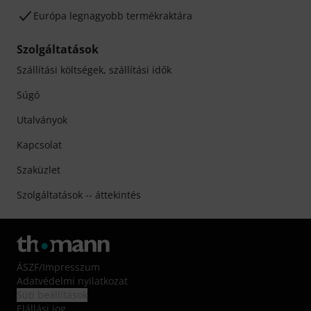
Európa legnagyobb termékraktára
Szolgáltatások
Szállítási költségek, szállítási idők
Súgó
Utalványok
Kapcsolat
Szaküzlet
Szolgáltatások -- áttekintés
ÁSZF
/
Impresszum
Adatvédelmi nyilatkozat
Süti beállítások
Elállási jog