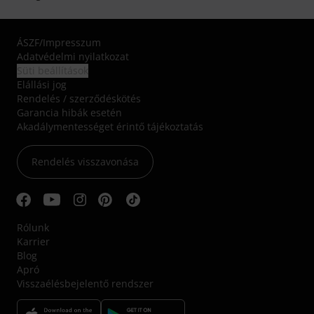
ÁSZF
/
Impresszum
Adatvédelmi nyilatkozat
Süti beállítások
Elállási jog
Rendelés / szerződéskötés
Garancia hibák esetén
Akadálymentességet érintő tájékoztatás
Rendelés visszavonása
Rólunk
Karrier
Blog
Apró
Visszaélésbejelentő rendszer