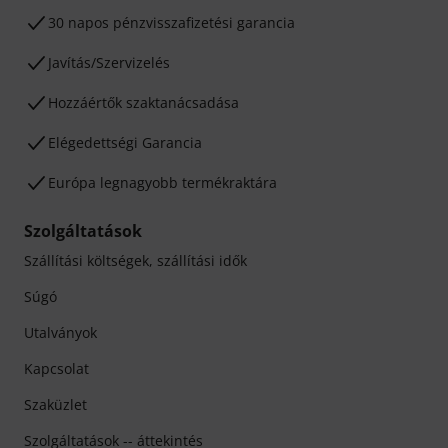
30 napos pénzvisszafizetési garancia
Javítás/Szervizelés
Hozzáértők szaktanácsadása
Elégedettségi Garancia
Európa legnagyobb termékraktára
Szolgáltatások
Szállítási költségek, szállítási idők
Súgó
Utalványok
Kapcsolat
Szaküzlet
Szolgáltatások -- áttekintés