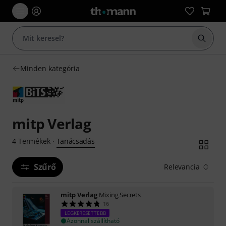
Keresés
Minden kategória
mitp Verlag
Tanácsadás
4
Termékek
·
Szűrő
Relevancia
mitp Verlag
Mixing Secrets
16
LEGKERESETTEBB
Azonnal szállítható