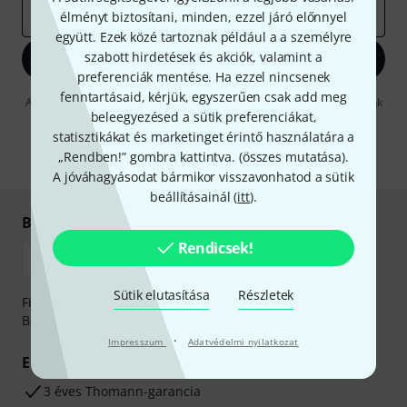
e-mail cím
*
élményt biztosítani, minden, ezzel járó előnnyel
együtt. Ezek közé tartoznak például a a személyre
szabott hirdetések és akciók, valamint a
Bejelentkezés
preferenciák mentése. Ha ezzel nincsenek
fenntartásaid, kérjük, egyszerűen csak add meg
A "Bejelentkezés" gombra kattintva elfogadja, hogy e-mailben küldjünk
beleegyezésed a sütik preferenciákat,
önnek hirdetéseket. Bármikor leiratkozhat erről. A hírlevélről további
információkat az
data protection guideline
-ben talál.
statisztikákat és marketinget érintő használatára a
„Rendben!” gombra kattintva. (
összes mutatása
).
* Kitöltés kötelező
A jóváhagyásodat bármikor visszavonhatod a sütik
beállításainál (
itt
).
Biztonságos vásárlás és fizetés
Rendicsek!
Sütik elutasítása
Részletek
Fizessen biztonságosan, titkosítással: Banki átutalás vagy
Betéti- vagy hitelkártya segítségével
·
Impresszum
Adatvédelmi nyilatkozat
Előnyök
3 éves Thomann-garancia