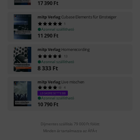
17 390
Ft
mitp Verlag
Cubase Elements für Einsteiger
1
Azonnal szállítható
11 290
Ft
mitp Verlag
Homerecording
13
Azonnal szállítható
8 333
Ft
mitp Verlag
Live mischen
4
LEGKERESETTEBB
Azonnal szállítható
10 790
Ft
Díjmentes szállítás 79 000 Ft fölött
Minden ár tartalmazza az ÁFÁ-t