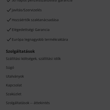
30 napos pénzvisszafizetési garancia
Javítás/Szervizelés
Hozzáértők szaktanácsadása
Elégedettségi Garancia
Európa legnagyobb termékraktára
Szolgáltatások
Szállítási költségek, szállítási idők
Súgó
Utalványok
Kapcsolat
Szaküzlet
Szolgáltatások -- áttekintés