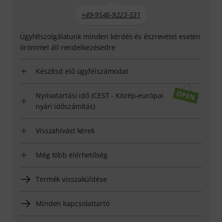
+49-9546-9223-531
Ügyfélszolgálatunk minden kérdés és észrevétel esetén
örömmel áll rendelkezésedre
Készítsd elő ügyfélszámodat
Nyitvatartási idő (CEST - Közép-európai
nyári időszámítás)
Visszahívást kérek
Még több elérhetőség
Termék visszaküldése
Minden kapcsolattartó