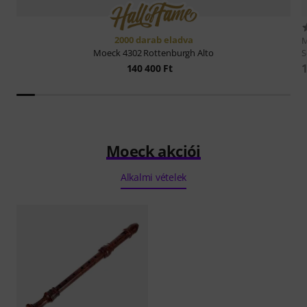
2000 darab eladva
S
Moeck
4302 Rottenburgh Alto
1
140 400 Ft
Moeck akciói
Alkalmi vételek