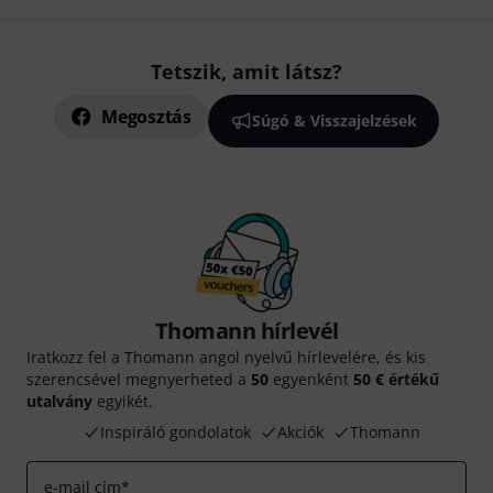
Tetszik, amit látsz?
Megosztás
Súgó & Visszajelzések
Thomann hírlevél
Iratkozz fel a Thomann angol nyelvű hírlevelére, és kis
szerencsével megnyerheted a
50
egyenként
50 € értékű
utalvány
egyikét.
Inspiráló gondolatok
Akciók
Thomann
e-mail cím
*