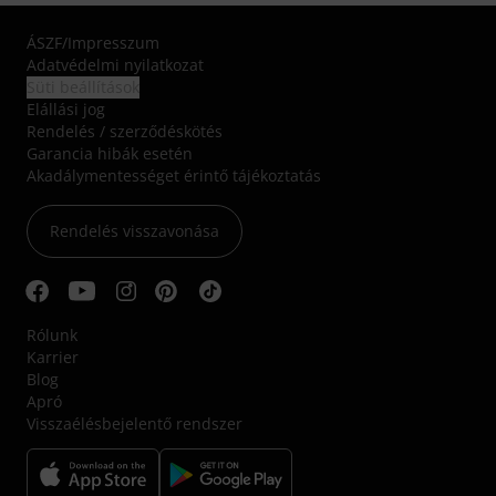
ÁSZF
/
Impresszum
Adatvédelmi nyilatkozat
Süti beállítások
Elállási jog
Rendelés / szerződéskötés
Garancia hibák esetén
Akadálymentességet érintő tájékoztatás
Rendelés visszavonása
Rólunk
Karrier
Blog
Apró
Visszaélésbejelentő rendszer