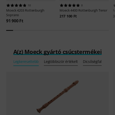
10
8
Moeck
4203 Rottenburgh
Moeck
4400 Rottenburgh Tenor
Soprano
217 100 Ft
3
91 900 Ft
A(z) Moeck gyártó csúcstermékei
Legkeresettebb
Legtöbbször értékelt
Dicsőségfal