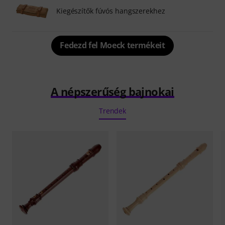
Kiegészítők fúvós hangszerekhez
Fedezd fel Moeck termékeit
A népszerűség bajnokai
Trendek