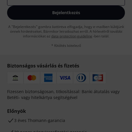
Bejelentkezés
A "Bejelentkezés" gombra kattintva elfogadja, hogy e-mailben küldjünk
önnek hirdetéseket. Bármikor leiratkozhat erről. A hírlevélről további
információkat az
data protection guideline
-ben talál.
* Kitöltés kötelező
Biztonságos vásárlás és fizetés
Fizessen biztonságosan, titkosítással: Banki átutalás vagy
Betéti- vagy hitelkártya segítségével
Előnyök
3 éves Thomann-garancia