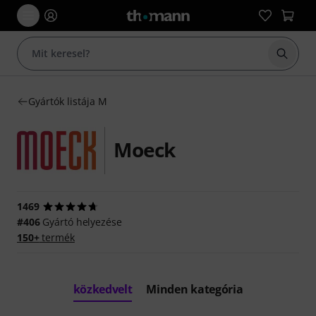
Keresés
Gyártók listája M
Moeck
1469
#406
Gyártó helyezése
150+
termék
közkedvelt
Minden kategória