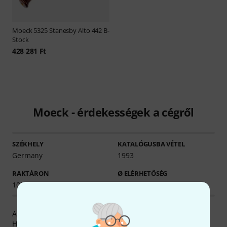
Moeck
5325 Stanesby Alto 442 B-
Stock
428 281 Ft
Moeck - érdekességek a cégről
SZÉKHELY
KATALÓGUSBA VÉTEL
Germany
1993
RAKTÁRON
Ø ELÉRHETŐSÉG
100+
96.09% (1 év)
A(z) Moeck Musikinstrumente + Verlag GmbH vállalatot
Hermann Johannes Moeck alapította az 1930. évben. A