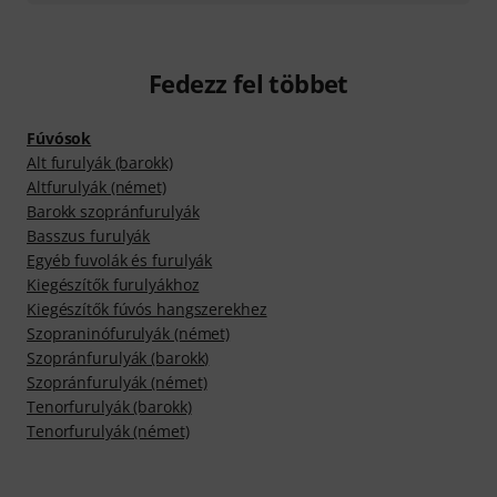
Fedezz fel többet
Fúvósok
Alt furulyák (barokk)
Altfurulyák (német)
Barokk szopránfurulyák
Basszus furulyák
Egyéb fuvolák és furulyák
Kiegészítők furulyákhoz
Kiegészítők fúvós hangszerekhez
Szopraninófurulyák (német)
Szopránfurulyák (barokk)
Szopránfurulyák (német)
Tenorfurulyák (barokk)
Tenorfurulyák (német)