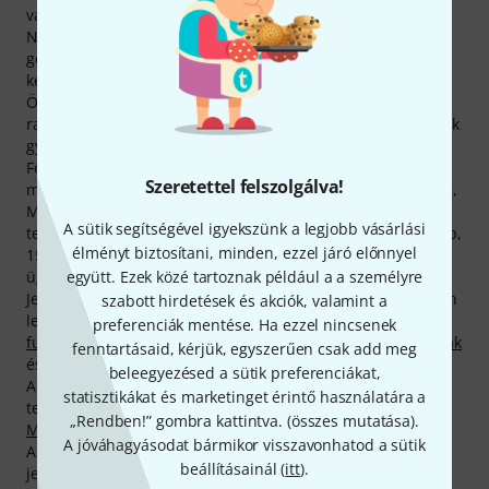
vállalat főhadiszállása Celle (D).
Németország és India területén található gyárak
gondoskodnak főként a(z) Moeck gyártotta termékek
készítéséről.
Összesen 155 Moeck-termékből 146 közvetlenül elérhető
raktárukban. Már 1993 óta, azaz 33 éve értékesítünk Moeck
gyártotta termékeket.
Fontosnak tartjuk vásárlóink legátfogóbb tájékoztatását
Szeretettel felszolgálva!
minden Moeck-termékről, oldalunkon ezért összesen 3586,
Moeck-termékeket bemutató médiatartalom,
A sütik segítségével igyekszünk a legjobb vásárlási
tesztbeszámoló és értékelés található, köztük 1716 fénykép,
élményt biztosítani, minden, ezzel járó előnnyel
15 részletes 360 fokos fotó, 294 hangzásdemó és 1561,
együtt. Ezek közé tartoznak például a a személyre
ügyfeleink által írt értékelés.
Jelenleg összesen 53 Moeck-termék tartózkodik a Thomann
szabott hirdetések és akciók, valamint a
legkeresettebb termékei közt, az alábbi kategóriákban:
Alt
preferenciák mentése. Ha ezzel nincsenek
furulyák (barokk)
,
Barokk szopránfurulyák
,
Basszus furulyák
fenntartásaid, kérjük, egyszerűen csak add meg
és
Szopránfurulyák (barokk)
.
beleegyezésed a sütik preferenciákat,
A termékcsalád fénypontja, egyik legkeresettebb
statisztikákat és marketinget érintő használatára a
termékünk az eddig 50.000 eladott darabbal büszkélkedő
„Rendben!” gombra kattintva. (
összes mutatása
).
Moeck 1023 Flauto 1 Plus Soprano
.
A jóváhagyásodat bármikor visszavonhatod a sütik
A raktáron elérhető Moeck -termékek száma 96%-kal
beállításainál (
itt
).
jelentősen a többi márka átlaga fölött szerepel.