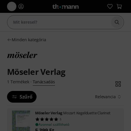
Keresés
Minden kategória
Möseler Verlag
Tanácsadás
1
Termékek
·
Szűrő
Relevancia
Möseler Verlag
Mozart Kegelduette Clarinet
5
Azonnal szállítható
5 399
Ft