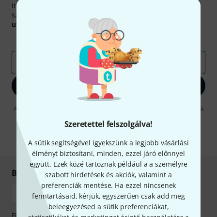
Iratkozz fel a Thomann angol nyelvű hírlevelére, és kis
szerencsével megnyerheted a
50
egyenként
50 € értékű
utalvány
egyikét.
Inspiráló gondolatok
Akciók
Thomann
e-mail cím
*
Bejelentkezés
A "Bejelentkezés" gombra kattintva elfogadja, hogy e-mailben küldjünk
önnek hirdetéseket. Bármikor leiratkozhat erről. A hírlevélről további
Szeretettel felszolgálva!
információkat az
data protection guideline
-ben talál.
* Kitöltés kötelező
A sütik segítségével igyekszünk a legjobb vásárlási
élményt biztosítani, minden, ezzel járó előnnyel
együtt. Ezek közé tartoznak például a a személyre
Biztonságos vásárlás és fizetés
szabott hirdetések és akciók, valamint a
preferenciák mentése. Ha ezzel nincsenek
fenntartásaid, kérjük, egyszerűen csak add meg
beleegyezésed a sütik preferenciákat,
Fizessen biztonságosan, titkosítással: Banki átutalás vagy