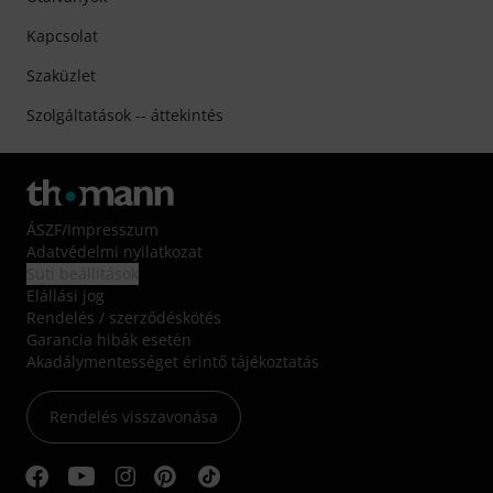
Kapcsolat
Szaküzlet
Szolgáltatások -- áttekintés
ÁSZF
/
Impresszum
Adatvédelmi nyilatkozat
Süti beállítások
Elállási jog
Rendelés / szerződéskötés
Garancia hibák esetén
Akadálymentességet érintő tájékoztatás
Rendelés visszavonása