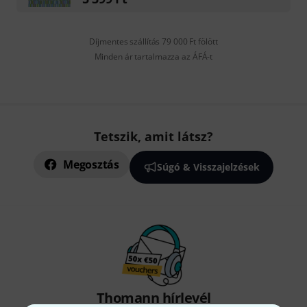
Díjmentes szállítás 79 000 Ft fölött
Minden ár tartalmazza az ÁFÁ-t
Tetszik, amit látsz?
Megosztás
Súgó & Visszajelzések
Thomann hírlevél