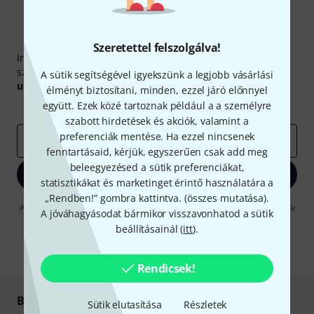
Thomann hírlevél
Szeretettel felszolgálva!
Iratkozz fel a Thomann angol nyelvű hírlevelére, és kis
szerencsével megnyerheted a
50
egyenként
50 € értékű
A sütik segítségével igyekszünk a legjobb vásárlási
utalvány
egyikét.
élményt biztosítani, minden, ezzel járó előnnyel
együtt. Ezek közé tartoznak például a a személyre
Inspiráló gondolatok
Akciók
Thomann
szabott hirdetések és akciók, valamint a
preferenciák mentése. Ha ezzel nincsenek
e-mail cím
*
fenntartásaid, kérjük, egyszerűen csak add meg
beleegyezésed a sütik preferenciákat,
Bejelentkezés
statisztikákat és marketinget érintő használatára a
„Rendben!” gombra kattintva. (
összes mutatása
).
A "Bejelentkezés" gombra kattintva elfogadja, hogy e-mailben küldjünk
A jóváhagyásodat bármikor visszavonhatod a sütik
önnek hirdetéseket. Bármikor leiratkozhat erről. A hírlevélről további
beállításainál (
itt
).
információkat az
data protection guideline
-ben talál.
* Kitöltés kötelező
Rendicsek!
Biztonságos vásárlás és fizetés
Sütik elutasítása
Részletek