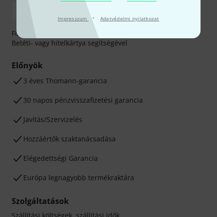
·
Impresszum
Adatvédelmi nyilatkozat
Fizessen biztonságosan, titkosítással: Banki átutalás vagy
Betéti- vagy hitelkártya segítségével
Előnyök
3 éves Thomann-garancia
30 napos pénzvisszafizetési garancia
Javítás/Szervizelés
Hozzáértők szaktanácsadása
Elégedettségi Garancia
Európa legnagyobb termékraktára
Szolgáltatások
Szállítási költségek, szállítási idők