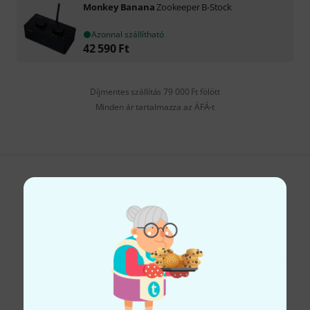
Monkey Banana
Zookeeper B-Stock
Azonnal szállítható
42 590
Ft
Díjmentes szállítás 79 000 Ft fölött
Minden ár tartalmazza az ÁFÁ-t
Tetszik, amit látsz?
Megosztás
Súgó & Visszajelzések