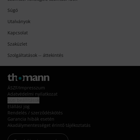
Súgó
Utalványok
Kapcsolat
Szaküzlet
Szolgáltatások -- áttekintés
ÁSZF
/
Impresszum
Adatvédelmi nyilatkozat
Süti beállítások
Elállási jog
Rendelés / szerződéskötés
Garancia hibák esetén
Akadálymentességet érintő tájékoztatás