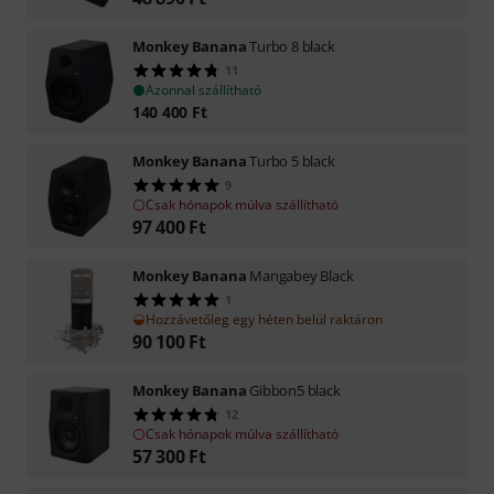
Monkey Banana
Turbo 8 black
11
Azonnal szállítható
140 400
Ft
Monkey Banana
Turbo 5 black
9
Csak hónapok múlva szállítható
97 400
Ft
Monkey Banana
Mangabey Black
1
Hozzávetőleg egy héten belül raktáron
90 100
Ft
Monkey Banana
Gibbon5 black
12
Csak hónapok múlva szállítható
57 300
Ft