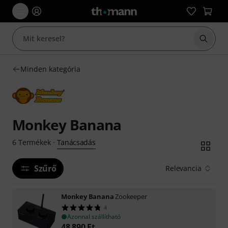
Keresés
Minden kategória
Monkey Banana
Tanácsadás
6
Termékek
·
Szűrő
Relevancia
Monkey Banana
Zookeeper
4
Azonnal szállítható
48 890
Ft