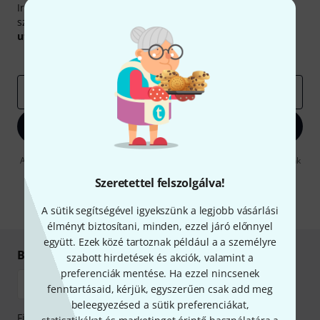
Iratkozz fel a Thomann angol nyelvű hírlevelére, és kis
szerencsével megnyerheted a
50
egyenként
50 € értékű
utalvány
egyikét.
Inspiráló gondolatok
Akciók
Thomann
e-mail cím
*
Bejelentkezés
A "Bejelentkezés" gombra kattintva elfogadja, hogy e-mailben küldjünk
önnek hirdetéseket. Bármikor leiratkozhat erről. A hírlevélről további
Szeretettel felszolgálva!
információkat az
data protection guideline
-ben talál.
* Kitöltés kötelező
A sütik segítségével igyekszünk a legjobb vásárlási
élményt biztosítani, minden, ezzel járó előnnyel
együtt. Ezek közé tartoznak például a a személyre
Biztonságos vásárlás és fizetés
szabott hirdetések és akciók, valamint a
preferenciák mentése. Ha ezzel nincsenek
fenntartásaid, kérjük, egyszerűen csak add meg
beleegyezésed a sütik preferenciákat,
Fizessen biztonságosan, titkosítással: Banki átutalás vagy