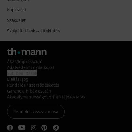
Kapcsolat
Szaküzlet
Szolgáltatások -- áttekintés
ÁSZF
/
Impresszum
Adatvédelmi nyilatkozat
Süti beállítások
Elállási jog
Rendelés / szerződéskötés
Garancia hibák esetén
Akadálymentességet érintő tájékoztatás
Rendelés visszavonása