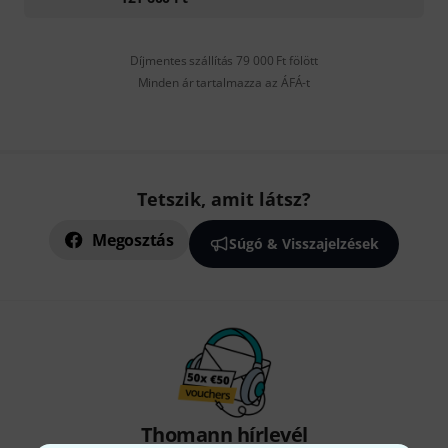
Díjmentes szállítás 79 000 Ft fölött
Minden ár tartalmazza az ÁFÁ-t
Tetszik, amit látsz?
Megosztás
Súgó & Visszajelzések
Thomann hírlevél