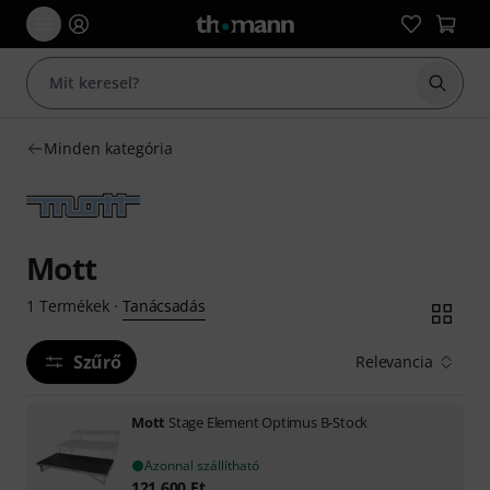
Keresés
Minden kategória
Mott
Tanácsadás
1
Termékek
·
Szűrő
Relevancia
Mott
Stage Element Optimus B-Stock
Azonnal szállítható
121 600
Ft