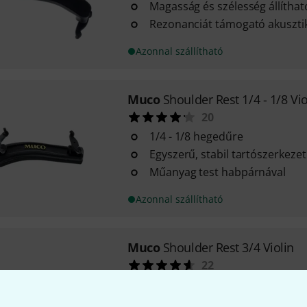
Magasság és szélesség állítha
Rezonanciát támogató akuszti
Azonnal szállítható
Muco
Shoulder Rest 1/4 - 1/8 Vio
20
1/4 - 1/8 hegedűre
Egyszerű, stabil tartószerkezet
Műanyag test habpárnával
Azonnal szállítható
Muco
Shoulder Rest 3/4 Violin
22
3/4 hegedűkre
Egyszerű, erős támogatás