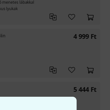
tó menetes lábakkal
kus lyukak
4 999
Ft
lin
5 444
Ft