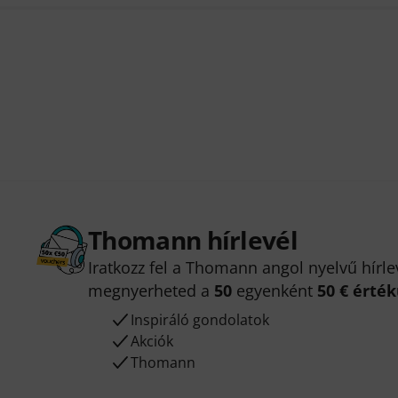
Thomann hírlevél
Iratkozz fel a Thomann angol nyelvű hírle
megnyerheted a
50
egyenként
50 € érté
Inspiráló gondolatok
Akciók
Thomann