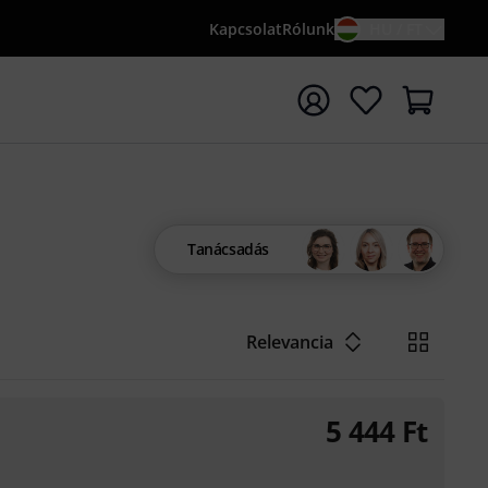
Kapcsolat
Rólunk
HU / FT
sés indítása {searchTerm} keresőszóval
Tanácsadás
Relevancia
5 444
Ft