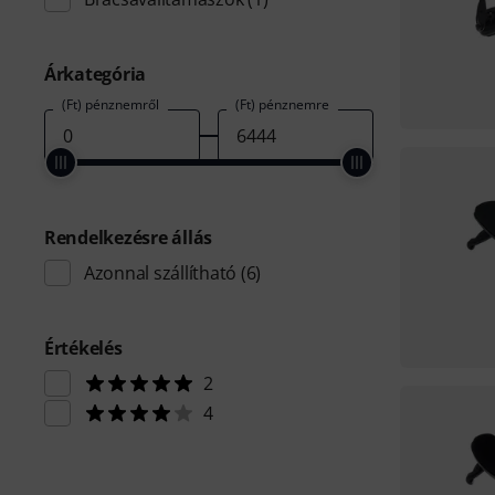
Árkategória
(Ft) pénznemről
(Ft) pénznemre
Rendelkezésre állás
Azonnal szállítható
(6)
Értékelés
2
4