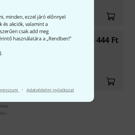
ni, minden, ezzel járó előnnyel
 és akciók, valamint a
gyszerűen csak add meg
6 444
Ft
 érintő használatára a „Rendben!”
).
·
presszum
Adatvédelmi nyilatkozat
fölött
FÁ-t