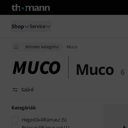
Shop
Service
Minden kategória
Muco
Muco
6
Szűrő
Kategóriák
Hegedűválltámasz
(5)
Brácsaválltámaszok
(1)