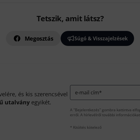
Tetszik, amit látsz?
Megosztás
Súgó & Visszajelzések
e-mail cím
*
velére, és kis szerencsével
kű utalvány
egyikét.
A "Bejelentkezés" gombra kattintva elfo
erről. A hírlevélről további információka
* Kitöltés kötelező