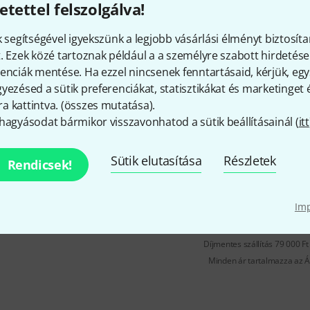
etettel felszolgálva!
Műanyag test habpárnával
k segítségével igyekszünk a legjobb vásárlási élményt biztosíta
Azonnal szállítható
. Ezek közé tartoznak például a a személyre szabott hirdetések
enciák mentése. Ha ezzel nincsenek fenntartásaid, kérjük, e
yezésed a sütik preferenciákat, statisztikákat és marketinget
Muco
Shoulder Rest Viola
 kattintva. (
összes mutatása
).
22
hagyásodat bármikor visszavonhatod a sütik beállításainál (
itt
Egyszerű, stabil tartószerkezet
Műanyag test habpárnával
Sütik elutasítása
Részletek
Gumírozott lábak
Rendicsek!
Azonnal szállítható
Im
Díjmentes szállítás 79 000 Ft 
Minden ár tartalmazza az Á