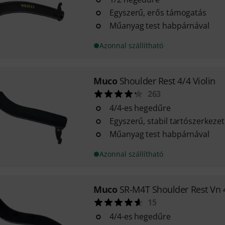
Egyszerű, erős támogatás
Műanyag test habpárnával
Azonnal szállítható
Muco
Shoulder Rest 4/4 Violin
263
4/4-es hegedűre
Egyszerű, stabil tartószerkezet
Műanyag test habpárnával
Azonnal szállítható
Muco
SR-M4T Shoulder Rest Vn 
15
4/4-es hegedűre