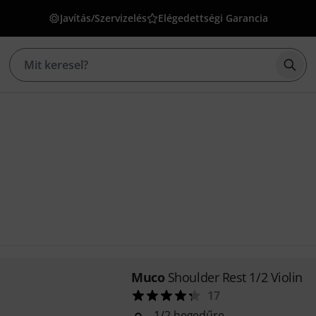
Javítás/Szervizelés
Elégedettségi Garancia
Kere
Muco
Shoulder Rest 1/2 Violin
17
1/2 hegedűre