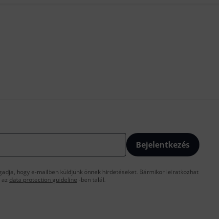
Bejelentkezés
gadja, hogy e-mailben küldjünk önnek hirdetéseket. Bármikor leiratkozhat
t az
data protection guideline
-ben talál.