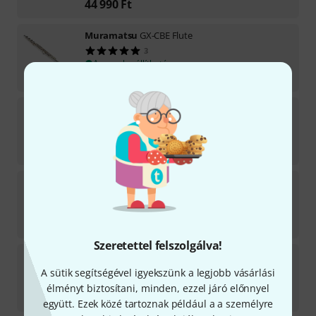
44 990
Ft
Muramatsu
GX-CBE Flute
3
Azonnal szállítható
2 524 410
Ft
Muramatsu
DS-RCEOH Flute Handmade
1
Azonnal szállítható
3 621 718
Ft
Muramatsu
DS-CBEO Flute Handmade
2
Azonnal szállítható
3 999 059
Ft
Szeretettel felszolgálva!
Muramatsu
DS-CCEO Flute Handmade
2
A sütik segítségével igyekszünk a legjobb vásárlási
Azonnal szállítható
élményt biztosítani, minden, ezzel járó előnnyel
3 508 516
Ft
együtt. Ezek közé tartoznak például a a személyre