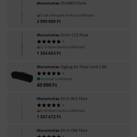
Muramatsu
DS-RBEO Flute
Csak hónapok múlva szállítható
3 999 059
Ft
Muramatsu
EX-III- CCE Flute
7
2–3 héten belül szállítható
1 354 653
Ft
Muramatsu
Gigbag for Flute Cord C BK
6
Azonnal szállítható
40 990
Ft
Muramatsu
EX-III-RCE Flute
6
6–8 héten belül szállítható
1 357 672
Ft
Muramatsu
EX-III-CBE Flute
4