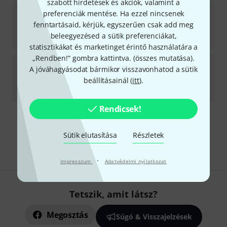
szabott hirdetések és akciók, valamint a
Muramatsu
DS-CCEOH Flute Handmade
preferenciák mentése. Ha ezzel nincsenek
fenntartásaid, kérjük, egyszerűen csak add meg
Csak hónapok múlva szállítható
beleegyezésed a sütik preferenciákat,
3 621 718
Ft
statisztikákat és marketinget érintő használatára a
„Rendben!” gombra kattintva. (
összes mutatása
).
Muramatsu
DS-CBEOH Flute Handmade
A jóváhagyásodat bármikor visszavonhatod a sütik
beállításainál (
itt
).
Beszerzés folyamatban
4 225 463
Ft
Rendicsek!
Díjmentes szállítás 79 000 Ft fölött
Sütik elutasítása
Részletek
Minden ár tartalmazza az ÁFÁ-t
·
Impresszum
Adatvédelmi nyilatkozat
Tetszik, amit látsz?
Megosztás
Súgó & Visszajelzések