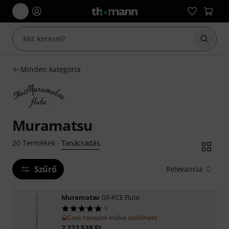
Keresés
Minden kategória
Muramatsu
Tanácsadás
20
Termékek
·
Szűrő
Relevancia
Muramatsu
GX-RCE Flute
3
Csak hónapok múlva szállítható
2 222 538
Ft