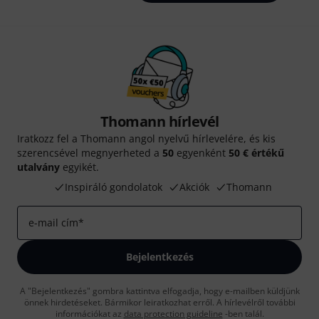
Thomann hírlevél
Iratkozz fel a Thomann angol nyelvű hírlevelére, és kis
szerencsével megnyerheted a
50
egyenként
50 € értékű
utalvány
egyikét.
Inspiráló gondolatok
Akciók
Thomann
e-mail cím
*
Bejelentkezés
A "Bejelentkezés" gombra kattintva elfogadja, hogy e-mailben küldjünk
önnek hirdetéseket. Bármikor leiratkozhat erről. A hírlevélről további
információkat az
data protection guideline
-ben talál.