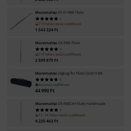
Muramatsu
EX-III-RBE Flute
4
7–9 héten belül szállítható
1 543 324
Ft
Muramatsu
GX-RBE Flute
4
7–9 héten belül szállítható
2 599 879
Ft
Muramatsu
Gigbag for Flute Cord H BK
6
Azonnal szállítható
44 990
Ft
Muramatsu
DS-RBEOH Flute Handmade
3
11–14 héten belül szállítható
4 225 463
Ft