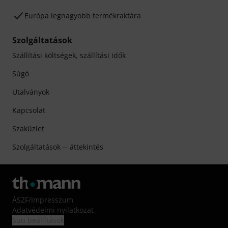
Európa legnagyobb termékraktára
Szolgáltatások
Szállítási költségek, szállítási idők
Súgó
Utalványok
Kapcsolat
Szaküzlet
Szolgáltatások -- áttekintés
ÁSZF
/
Impresszum
Adatvédelmi nyilatkozat
Süti beállítások