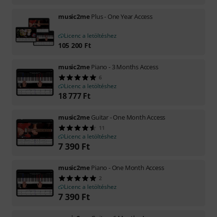
music2me
Plus - One Year Access
Licenc a letöltéshez
105 200
Ft
music2me
Piano - 3 Months Access
6
Licenc a letöltéshez
18 777
Ft
music2me
Guitar - One Month Access
11
Licenc a letöltéshez
7 390
Ft
music2me
Piano - One Month Access
2
Licenc a letöltéshez
7 390
Ft