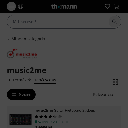
Keresés
Minden kategória
music2me
Tanácsadás
16
Termékek
·
Szűrő
Relevancia
music2me
Guitar Fretboard Stickers
50
Azonnal szállítható
2 699
Ft