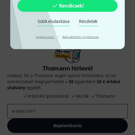
Rendicsek!
Megosztás
Súgó & Visszajelzések
Sütik elutasítása
Részletek
·
Impresszum
Adatvédelmi nyilatkozat
Thomann hírlevél
Iratkozz fel a Thomann angol nyelvű hírlevelére, és kis
szerencsével megnyerheted a
50
egyenként
50 € értékű
utalvány
egyikét.
Inspiráló gondolatok
Akciók
Thomann
e-mail cím
*
Bejelentkezés