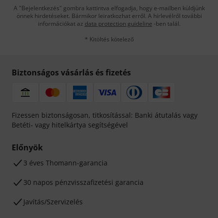
A "Bejelentkezés" gombra kattintva elfogadja, hogy e-mailben küldjünk
önnek hirdetéseket. Bármikor leiratkozhat erről. A hírlevélről további
információkat az
data protection guideline
-ben talál.
* Kitöltés kötelező
Biztonságos vásárlás és fizetés
Fizessen biztonságosan, titkosítással: Banki átutalás vagy
Betéti- vagy hitelkártya segítségével
Előnyök
3 éves Thomann-garancia
30 napos pénzvisszafizetési garancia
Javítás/Szervizelés