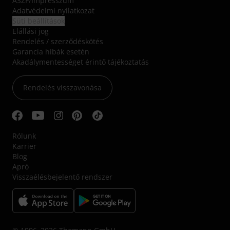
ÁSZF
/
Impresszum
Adatvédelmi nyilatkozat
Süti beállítások
Elállási jog
Rendelés / szerződéskötés
Garancia hibák esetén
Akadálymentességet érintő tájékoztatás
Rendelés visszavonása
Rólunk
Karrier
Blog
Apró
Visszaélésbejelentő rendszer