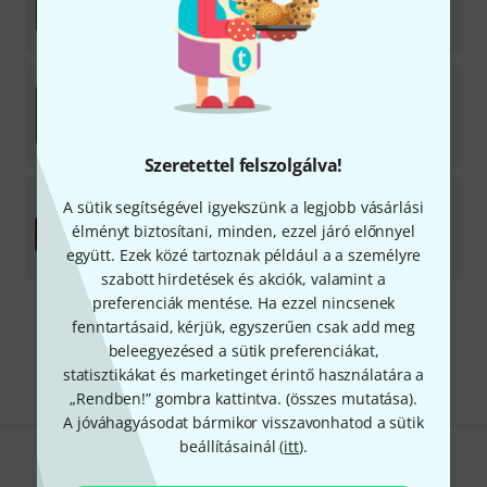
Licenc a letöltéshez
18 777
Ft
music2me
Drums - 6 Months Access
Licenc a letöltéshez
37 090
Ft
Szeretettel felszolgálva!
music2me
Plus - One Month Access
A sütik segítségével igyekszünk a legjobb vásárlási
élményt biztosítani, minden, ezzel járó előnnyel
Licenc a letöltéshez
együtt. Ezek közé tartoznak például a a személyre
10 890
Ft
szabott hirdetések és akciók, valamint a
preferenciák mentése. Ha ezzel nincsenek
fenntartásaid, kérjük, egyszerűen csak add meg
Díjmentes szállítás 79 000 Ft fölött
beleegyezésed a sütik preferenciákat,
Minden ár tartalmazza az ÁFÁ-t
statisztikákat és marketinget érintő használatára a
„Rendben!” gombra kattintva. (
összes mutatása
).
A jóváhagyásodat bármikor visszavonhatod a sütik
beállításainál (
itt
).
Tetszik, amit látsz?