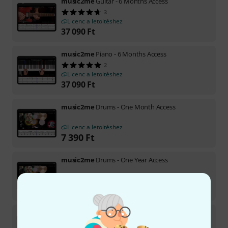
music2me
Guitar - 6 Months Access
3
Licenc a letöltéshez
37 090
Ft
music2me
Piano - 6 Months Access
2
Licenc a letöltéshez
37 090
Ft
music2me
Drums - One Month Access
Licenc a letöltéshez
7 390
Ft
music2me
Drums - One Year Access
Licenc a letöltéshez
66 100
Ft
music2me
Drums - 3 Months Access