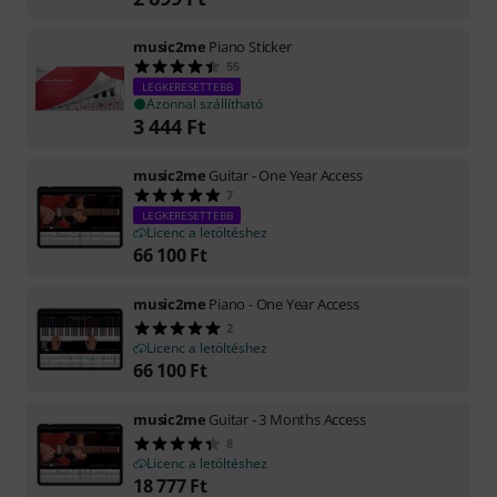
music2me
Piano Sticker
55
LEGKERESETTEBB
Azonnal szállítható
3 444
Ft
music2me
Guitar - One Year Access
7
LEGKERESETTEBB
Licenc a letöltéshez
66 100
Ft
music2me
Piano - One Year Access
2
Licenc a letöltéshez
66 100
Ft
music2me
Guitar - 3 Months Access
8
Licenc a letöltéshez
18 777
Ft