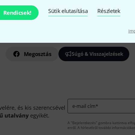
Sütik elutasítása
Részletek
Rendicsek!
Im
Tetszik, amit látsz?
Megosztás
Súgó & Visszajelzések
e-mail cím
*
velére, és kis szerencsével
kű utalvány
egyikét.
A "Bejelentkezés" gombra kattintva elfo
erről. A hírlevélről további információka