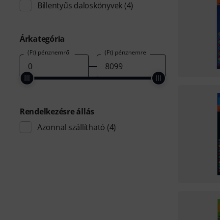
Billentyűs daloskönyvek
(4)
Árkategória
(Ft) pénznemről
(Ft) pénznemre
Rendelkezésre állás
Azonnal szállítható
(4)