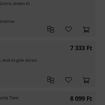
yűzetre, énekre és
artalmaz
7 333
Ft
 ének és gitár átirata
8 099
Ft
sche Tiere