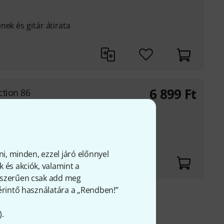
nek és gitár átirata
6 899
Ft
ction 86
vagy billentyűzetre
lomlapokkal
ni, minden, ezzel járó előnnyel
 és akciók, valamint a
gyszerűen csak add meg
 érintő használatára a „Rendben!”
fölött
).
FÁ-t