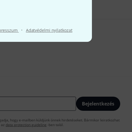
·
presszum
Adatvédelmi nyilatkozat
Bejelentkezés
gadja, hogy e-mailben küldjünk önnek hirdetéseket. Bármikor leiratkozhat
t az
data protection guideline
-ben talál.