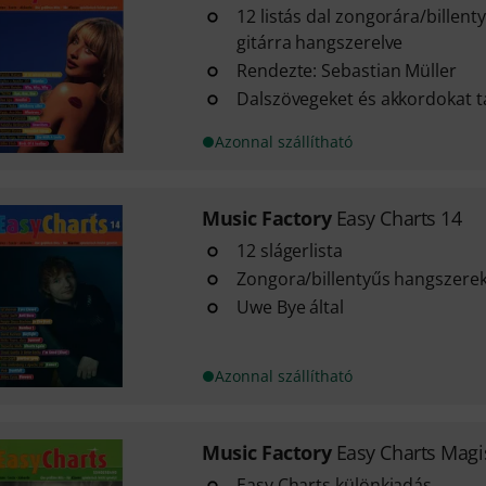
12 listás dal zongorára/billent
gitárra hangszerelve
Rendezte: Sebastian Müller
Dalszövegeket és akkordokat t
Azonnal szállítható
Music Factory
Easy Charts 14
12 slágerlista
Zongora/billentyűs hangszerek,
Uwe Bye által
Azonnal szállítható
Music Factory
Easy Charts Magi
Easy Charts különkiadás