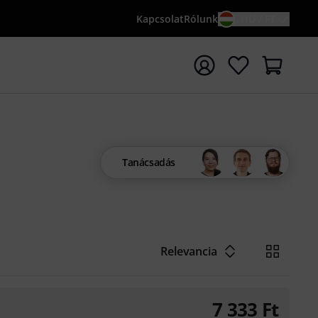
Kapcsolat
Rólunk
HU / FT
sés indítása {searchTerm} keresőszóval
Tanácsadás
Relevancia
7 333
Ft