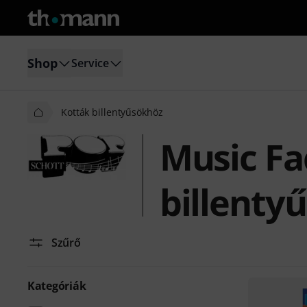
Shop
Service
Kották billentyűsökhöz
Music Fa
billenty
Szűrő
Kategóriák