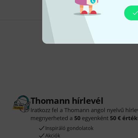
Thomann hírlevél
Iratkozz fel a Thomann angol nyelvű hírle
megnyerheted a
50
egyenként
50 € érté
Inspiráló gondolatok
Akciók