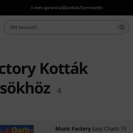
3 éves garancia
Javítás/Szervizelés
Kere
ctory Kották
űsökhöz
4
Music Factory
Easy Charts 15