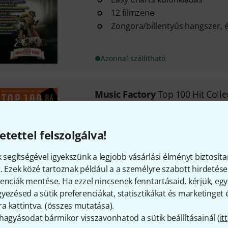
12 filmzene
Zongora/billentyűs hangszer, é
Azonnal szállítható
Music Factory
Top 100 Hit Colle
8 slágerlista sláger zongorára 
átdolgozva
etettel felszolgálva!
Gitárhoz és ukuleléhez való ó
Dalszövegekkel és akkordokkal
k segítségével igyekszünk a legjobb vásárlási élményt biztosíta
. Ezek közé tartoznak például a a személyre szabott hirdetések
Azonnal szállítható
enciák mentése. Ha ezzel nincsenek fenntartásaid, kérjük, e
yezésed a sütik preferenciákat, statisztikákat és marketinget
 kattintva. (
összes mutatása
).
Díjmentes szállítás 79 000 Ft 
hagyásodat bármikor visszavonhatod a sütik beállításainál (
itt
Minden ár tartalmazza az Á