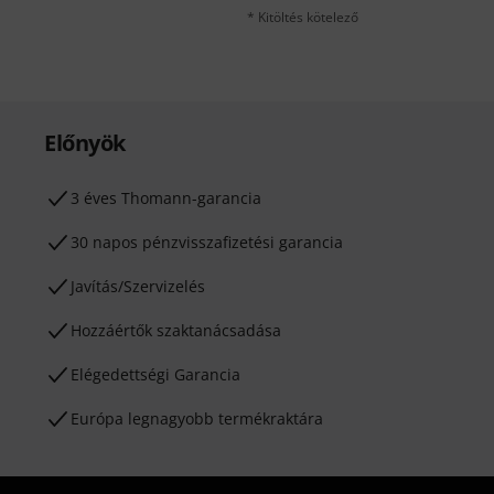
* Kitöltés kötelező
Előnyök
3 éves Thomann-garancia
30 napos pénzvisszafizetési garancia
Javítás/Szervizelés
Hozzáértők szaktanácsadása
Elégedettségi Garancia
Európa legnagyobb termékraktára