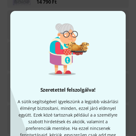
14 790
Ft
Music Sales
Pink Floyd The Wall
3
Azonnal szállítható
11 690
Ft
Music Sales
100 Classical Themes Saxophone
2
Azonnal szállítható
8 699
Ft
Music Sales
Calatayud Guitar Music
1
Szeretettel felszolgálva!
Azonnal szállítható
12 090
Ft
A sütik segítségével igyekszünk a legjobb vásárlási
élményt biztosítani, minden, ezzel járó előnnyel
Music Sales
Bob Dylan Anthology
együtt. Ezek közé tartoznak például a a személyre
2
szabott hirdetések és akciók, valamint a
Azonnal szállítható
11 690
Ft
preferenciák mentése. Ha ezzel nincsenek
fenntartásaid, kérjük, egyszerűen csak add meg