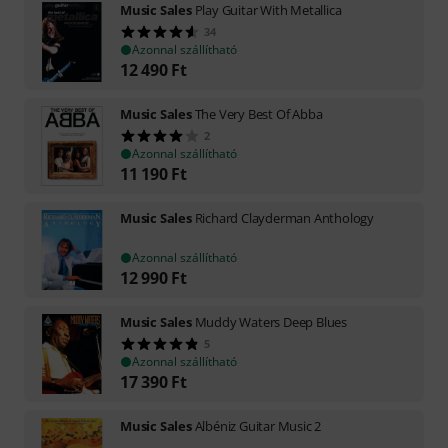
Music Sales
Play Guitar With Metallica
34
Azonnal szállítható
12 490
Ft
Music Sales
The Very Best Of Abba
2
Azonnal szállítható
11 190
Ft
Music Sales
Richard Clayderman Anthology
Azonnal szállítható
12 990
Ft
Music Sales
Muddy Waters Deep Blues
5
Azonnal szállítható
17 390
Ft
Music Sales
Albéniz Guitar Music 2