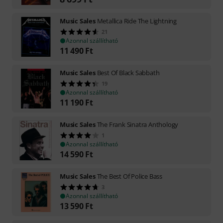
Music Sales
Metallica Ride The Lightning
21
Azonnal szállítható
11 490
Ft
Music Sales
Best Of Black Sabbath
19
Azonnal szállítható
11 190
Ft
Music Sales
The Frank Sinatra Anthology
1
Azonnal szállítható
14 590
Ft
Music Sales
The Best Of Police Bass
3
Azonnal szállítható
13 590
Ft