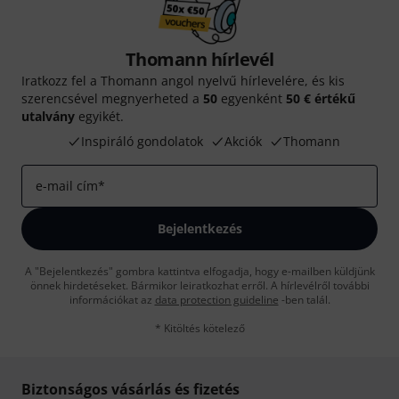
Thomann hírlevél
Iratkozz fel a Thomann angol nyelvű hírlevelére, és kis
szerencsével megnyerheted a
50
egyenként
50 € értékű
utalvány
egyikét.
Inspiráló gondolatok
Akciók
Thomann
e-mail cím
*
Bejelentkezés
A "Bejelentkezés" gombra kattintva elfogadja, hogy e-mailben küldjünk
önnek hirdetéseket. Bármikor leiratkozhat erről. A hírlevélről további
információkat az
data protection guideline
-ben talál.
* Kitöltés kötelező
Biztonságos vásárlás és fizetés