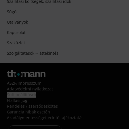
Szállítási költségek, szállítási idők
Súgó
Utalványok
Kapcsolat
Szaküzlet
Szolgáltatások -- áttekintés
ÁSZF
/
Impresszum
Adatvédelmi nyilatkozat
Süti beállítások
Elállási jog
Rendelés / szerződéskötés
Garancia hibák esetén
Akadálymentességet érintő tájékoztatás