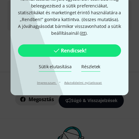
Music Sales
Guitar Music of Brazil
beleegyezésed a sütik preferenciákat,
statisztikákat és marketinget érintő használatára a
1
Azonnal szállítható
„Rendben!” gombra kattintva. (
összes mutatása
).
12 990
Ft
A jóváhagyásodat bármikor visszavonhatod a sütik
beállításainál (
itt
).
Díjmentes szállítás 79 000 Ft fölött
Rendicsek!
Minden ár tartalmazza az ÁFÁ-t
Sütik elutasítása
Részletek
·
Impresszum
Adatvédelmi nyilatkozat
Tetszik, amit látsz?
Megosztás
Súgó & Visszajelzések