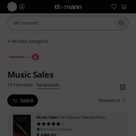
Keresés
Minden kategória
Music Sales
Tanácsadás
19
Termékek
·
Szűrő
Relevancia
Music Sales
100 Classical Themes Flute
2
Azonnal szállítható
8 699
Ft