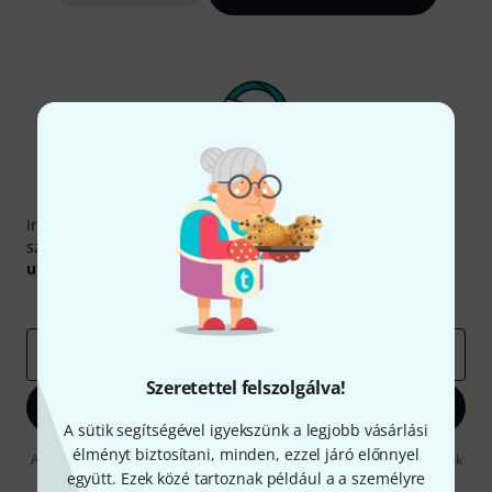
Thomann hírlevél
Iratkozz fel a Thomann angol nyelvű hírlevelére, és kis
szerencsével megnyerheted a
50
egyenként
50 € értékű
utalvány
egyikét.
Inspiráló gondolatok
Akciók
Thomann
e-mail cím
*
Szeretettel felszolgálva!
Bejelentkezés
A sütik segítségével igyekszünk a legjobb vásárlási
élményt biztosítani, minden, ezzel járó előnnyel
A "Bejelentkezés" gombra kattintva elfogadja, hogy e-mailben küldjünk
önnek hirdetéseket. Bármikor leiratkozhat erről. A hírlevélről további
együtt. Ezek közé tartoznak például a a személyre