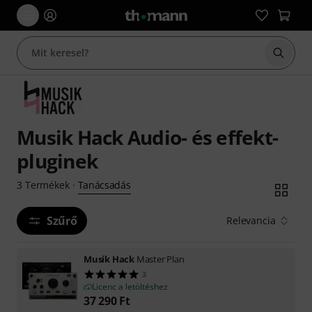
Keresés
Musik Hack Audio- és effekt-
pluginek
Tanácsadás
3
Termékek
·
Szűrő
Relevancia
Musik Hack
Master Plan
3
Licenc a letöltéshez
37 290
Ft