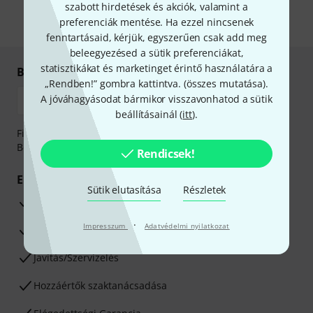
információkat az
data protection guideline
-ben talál.
szabott hirdetések és akciók, valamint a
preferenciák mentése. Ha ezzel nincsenek
* Kitöltés kötelező
fenntartásaid, kérjük, egyszerűen csak add meg
beleegyezésed a sütik preferenciákat,
statisztikákat és marketinget érintő használatára a
Biztonságos vásárlás és fizetés
„Rendben!” gombra kattintva. (
összes mutatása
).
A jóváhagyásodat bármikor visszavonhatod a sütik
beállításainál (
itt
).
Fizessen biztonságosan, titkosítással: Banki átutalás vagy
Betéti- vagy hitelkártya segítségével
Rendicsek!
Előnyök
Sütik elutasítása
Részletek
3 éves Thomann-garancia
·
Impresszum
Adatvédelmi nyilatkozat
30 napos pénzvisszafizetési garancia
Javítás/Szervizelés
Hozzáértők szaktanácsadása