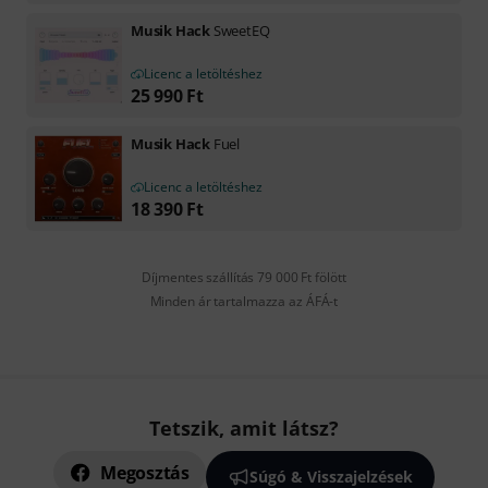
Musik Hack
SweetEQ
Licenc a letöltéshez
25 990
Ft
Musik Hack
Fuel
Licenc a letöltéshez
18 390
Ft
Díjmentes szállítás 79 000 Ft fölött
Minden ár tartalmazza az ÁFÁ-t
Tetszik, amit látsz?
Megosztás
Súgó & Visszajelzések