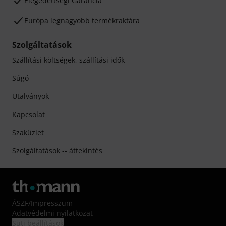
Elégedettségi Garancia
Európa legnagyobb termékraktára
Szolgáltatások
Szállítási költségek, szállítási idők
Súgó
Utalványok
Kapcsolat
Szaküzlet
Szolgáltatások -- áttekintés
ÁSZF
/
Impresszum
Adatvédelmi nyilatkozat
Süti beállítások