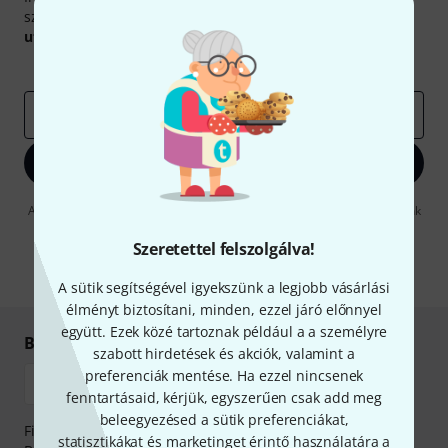
szerencsével megnyerheted a
50
egyenként
50 € értékű
utalvány
egyikét.
Inspiráló gondolatok
Akciók
Thomann
e-mail cím
*
Bejelentkezés
A "Bejelentkezés" gombra kattintva elfogadja, hogy e-mailben küldjünk
önnek hirdetéseket. Bármikor leiratkozhat erről. A hírlevélről további
információkat az
data protection guideline
-ben talál.
Szeretettel felszolgálva!
* Kitöltés kötelező
A sütik segítségével igyekszünk a legjobb vásárlási
élményt biztosítani, minden, ezzel járó előnnyel
együtt. Ezek közé tartoznak például a a személyre
Biztonságos vásárlás és fizetés
szabott hirdetések és akciók, valamint a
preferenciák mentése. Ha ezzel nincsenek
fenntartásaid, kérjük, egyszerűen csak add meg
beleegyezésed a sütik preferenciákat,
Fizessen biztonságosan, titkosítással: Banki átutalás vagy
statisztikákat és marketinget érintő használatára a