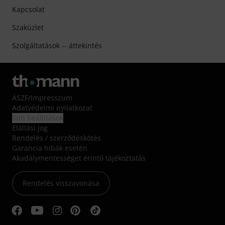
Kapcsolat
Szaküzlet
Szolgáltatások -- áttekintés
ÁSZF
/
Impresszum
Adatvédelmi nyilatkozat
Süti beállítások
Elállási jog
Rendelés / szerződéskötés
Garancia hibák esetén
Akadálymentességet érintő tájékoztatás
Rendelés visszavonása