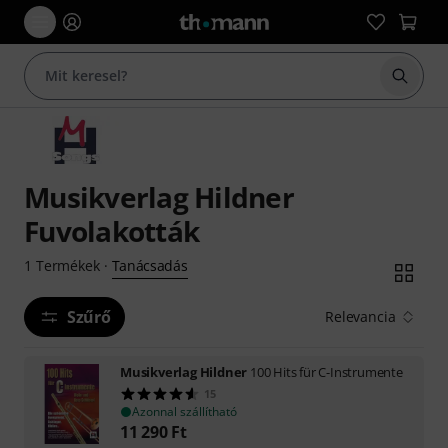
Keresés
Musikverlag Hildner
Fuvolakották
Tanácsadás
1
Termékek
·
Szűrő
Relevancia
Musikverlag Hildner
100 Hits für C-Instrumente
15
Azonnal szállítható
11 290
Ft