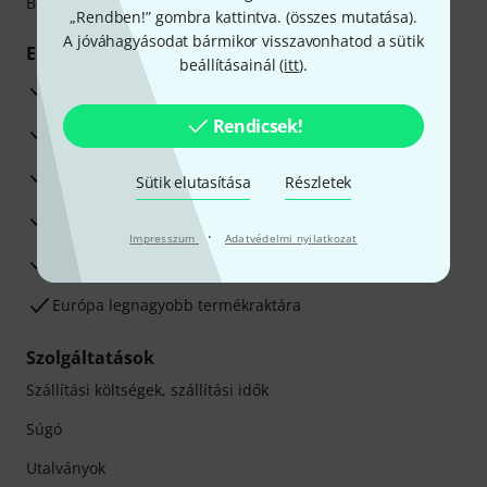
Betéti- vagy hitelkártya segítségével
„Rendben!” gombra kattintva. (
összes mutatása
).
A jóváhagyásodat bármikor visszavonhatod a sütik
Előnyök
beállításainál (
itt
).
3 éves Thomann-garancia
Rendicsek!
30 napos pénzvisszafizetési garancia
Javítás/Szervizelés
Sütik elutasítása
Részletek
Hozzáértők szaktanácsadása
·
Impresszum
Adatvédelmi nyilatkozat
Elégedettségi Garancia
Európa legnagyobb termékraktára
Szolgáltatások
Szállítási költségek, szállítási idők
Súgó
Utalványok