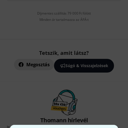
Díjmentes szállítás 79 000 Ft fölött
Minden ár tartalmazza az ÁFÁ-t
Tetszik, amit látsz?
Megosztás
Súgó & Visszajelzések
Thomann hírlevél
Iratkozz fel a Thomann angol nyelvű hírlevelére, és kis