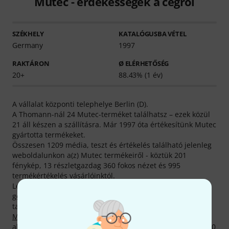
Mutec - érdekességek a cégről
SZÉKHELY
KATALÓGUSBA VÉTEL
Germany
1997
RAKTÁRON
Ø ELÉRHETŐSÉG
20+
88.43% (1 év)
A vállalat központi telephelye Berlin (D).
A Thomann-nál 24 Mutec-terméket találhatsz – ezek közül
21 áll készen a szállításra. Már 1997 óta értékesítünk Mutec
gyártotta termékeket.
Összesen 1209 média, teszt és értékelés található jelenleg
weboldalunkon a(z) Mutec termékeiről - köztük 201
fénykép, 13 részletgazdag 360 fokos nézet és 995
termékértékelés vásárlóinktól.
Legkeresettebb Mutec-termékeink többek közt
Órajel-
generátorok
és
Digitálisinterfész-kábelek
.kategóriáinkban
találhatók meg.
Mutec Optical Cable 0,5m
termékünk a termékcsalád
abszolút legforróbb tagja. Eddig összesen több mint 20.000