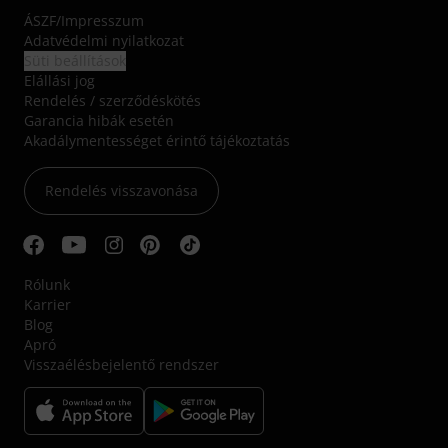
ÁSZF
/
Impresszum
Adatvédelmi nyilatkozat
Süti beállítások
Elállási jog
Rendelés / szerződéskötés
Garancia hibák esetén
Akadálymentességet érintő tájékoztatás
Rendelés visszavonása
Rólunk
Karrier
Blog
Apró
Visszaélésbejelentő rendszer