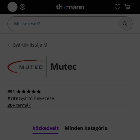
Keresés
Gyártók listája M
Mutec
991
#739
Gyártó helyezése
20+
termék
közkedvelt
Minden kategória