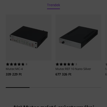
Trendek
8
3
Mutec
MC-4
Mutec
REF 10 Nano Silver
339 229 Ft
677 326 Ft
6