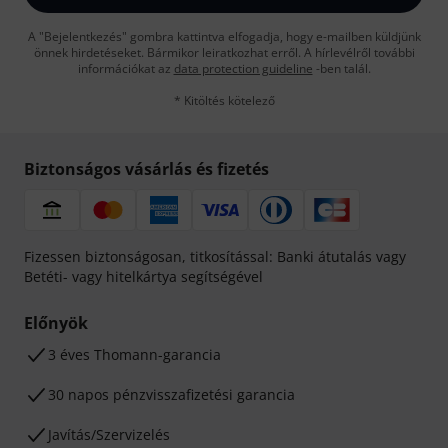
A "Bejelentkezés" gombra kattintva elfogadja, hogy e-mailben küldjünk
önnek hirdetéseket. Bármikor leiratkozhat erről. A hírlevélről további
információkat az
data protection guideline
-ben talál.
* Kitöltés kötelező
Biztonságos vásárlás és fizetés
Fizessen biztonságosan, titkosítással: Banki átutalás vagy
Betéti- vagy hitelkártya segítségével
Előnyök
3 éves Thomann-garancia
30 napos pénzvisszafizetési garancia
Javítás/Szervizelés