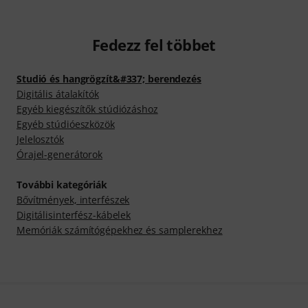
Fedezz fel többet
Studió és hangrögzít&#337; berendezés
Digitális átalakítók
Egyéb kiegészítők stúdiózáshoz
Egyéb stúdióeszközök
Jelelosztók
Órajel-generátorok
További kategóriák
Bővítmények, interfészek
Digitálisinterfész-kábelek
Memóriák számítógépekhez és samplerekhez