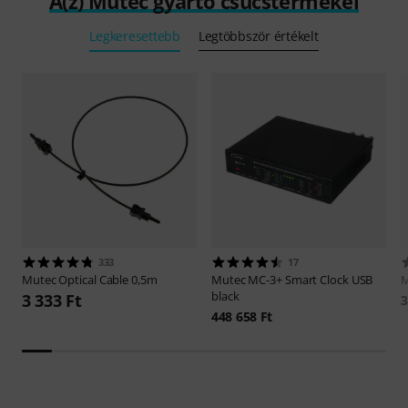
A(z) Mutec gyártó csúcstermékei
Legkeresettebb
Legtöbbször értékelt
333
17
Mutec
Optical Cable 0,5m
Mutec
MC-3+ Smart Clock USB
black
3 333 Ft
3
448 658 Ft