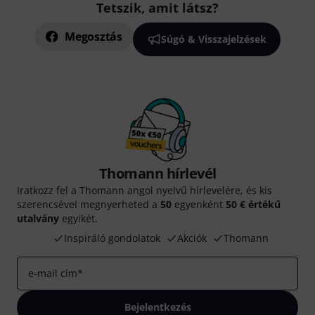
Tetszik, amit látsz?
Megosztás
Súgó & Visszajelzések
Thomann hírlevél
Iratkozz fel a Thomann angol nyelvű hírlevelére, és kis
szerencsével megnyerheted a
50
egyenként
50 € értékű
utalvány
egyikét.
Inspiráló gondolatok
Akciók
Thomann
e-mail cím
*
Bejelentkezés