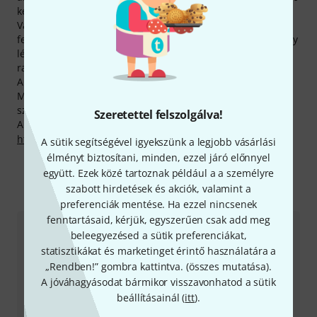
kelt el.
Vásárlóink számos Mutec -terméket értékelnek átlagon
felülinek! Az ötből átlagosan 4.8 csillagra értékelt Mutec így
lényegesen a többi brand fölött helyezkedik el
ranglistánkon.
A gyártó minden Mutec-termékre 2 év garanciát szavatol.
Mi ezt a garanciát kibővítve biztosítunk minden vásárlónk
számára 3 évre kiterjedő garanciát.
Szeretettel felszolgálva!
A gyártóval kapcsolatban itt találsz bővebb tájékoztatást:
http://www.mutec-net.de
A sütik segítségével igyekszünk a legjobb vásárlási
élményt biztosítani, minden, ezzel járó előnnyel
együtt. Ezek közé tartoznak például a a személyre
szabott hirdetések és akciók, valamint a
Így érhetsz el minket
preferenciák mentése. Ha ezzel nincsenek
fenntartásaid, kérjük, egyszerűen csak add meg
Ügyfélszolgálat - Magyarország
beleegyezésed a sütik preferenciákat,
statisztikákat és marketinget érintő használatára a
„Rendben!” gombra kattintva. (
összes mutatása
).
A jóváhagyásodat bármikor visszavonhatod a sütik
beállításainál (
itt
).