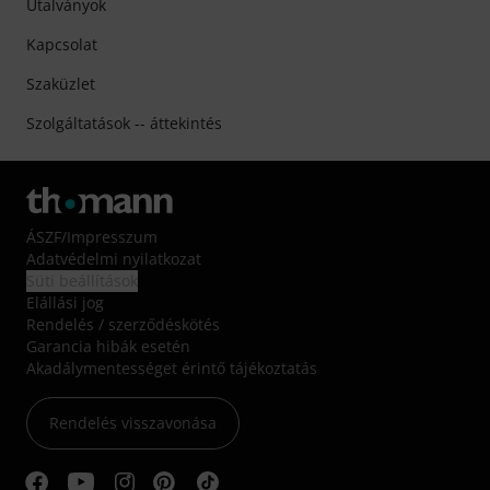
Utalványok
Kapcsolat
Szaküzlet
Szolgáltatások -- áttekintés
ÁSZF
/
Impresszum
Adatvédelmi nyilatkozat
Süti beállítások
Elállási jog
Rendelés / szerződéskötés
Garancia hibák esetén
Akadálymentességet érintő tájékoztatás
Rendelés visszavonása