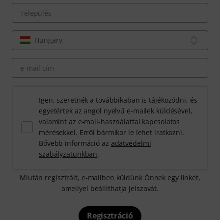
Település
Hungary
e-mail cím
Igen, szeretnék a továbbikaban is tájékozódni, és
egyetértek az angol nyelvű e-mailek küldésével,
valamint az e-mail-használattal kapcsolatos
mérésekkel. Erről bármikor le lehet iratkozni.
Bővebb információ az
adatvédelmi
szabályzatunkban
.
Miután regisztrált, e-mailben küldünk Önnek egy linket,
amellyel beállíthatja jelszavát.
Regisztráció