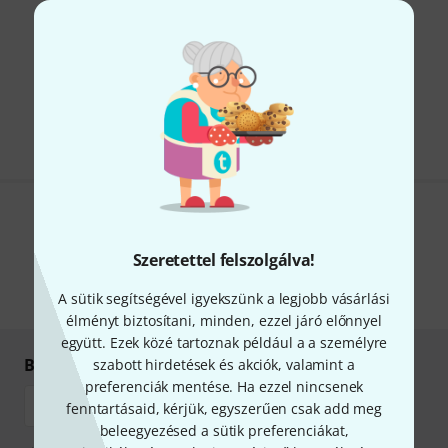
Vásárolt már tőlünk?
Bejelentkezés
Tetszik, amit látsz?
Szeretettel felszolgálva!
Súgó & Visszajelzések
A sütik segítségével igyekszünk a legjobb vásárlási
élményt biztosítani, minden, ezzel járó előnnyel
együtt. Ezek közé tartoznak például a a személyre
Biztonságos vásárlás és fizetés
szabott hirdetések és akciók, valamint a
preferenciák mentése. Ha ezzel nincsenek
fenntartásaid, kérjük, egyszerűen csak add meg
beleegyezésed a sütik preferenciákat,