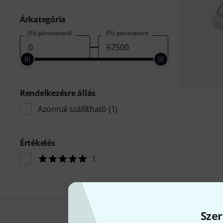
Árkategória
(Ft) pénznemről
(Ft) pénznemre
Rendelkezésre állás
Azonnal szállítható
(1)
Értékelés
1
Szer