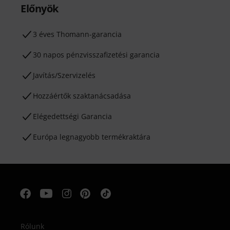
Előnyök
3 éves Thomann-garancia
30 napos pénzvisszafizetési garancia
Javítás/Szervizelés
Hozzáértők szaktanácsadása
Elégedettségi Garancia
Európa legnagyobb termékraktára
Rólunk