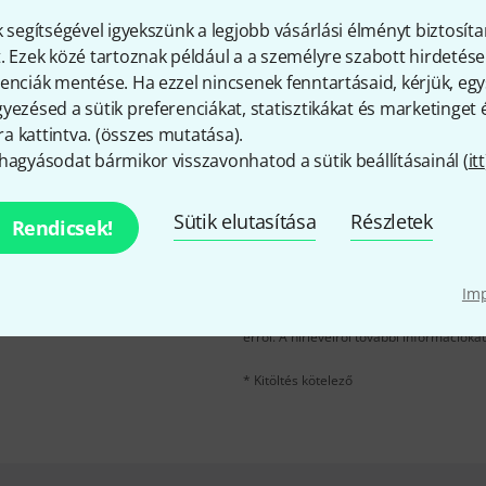
Tetszik, amit látsz?
k segítségével igyekszünk a legjobb vásárlási élményt biztosíta
. Ezek közé tartoznak például a a személyre szabott hirdetések
Megosztás
Súgó & Visszajelzések
enciák mentése. Ha ezzel nincsenek fenntartásaid, kérjük, e
yezésed a sütik preferenciákat, statisztikákat és marketinget
 kattintva. (
összes mutatása
).
hagyásodat bármikor visszavonhatod a sütik beállításainál (
itt
Sütik elutasítása
Részletek
Rendicsek!
e-mail cím
*
velére, és kis szerencsével
kű utalvány
egyikét.
Im
A "Bejelentkezés" gombra kattintva elfo
erről. A hírlevélről további információka
* Kitöltés kötelező