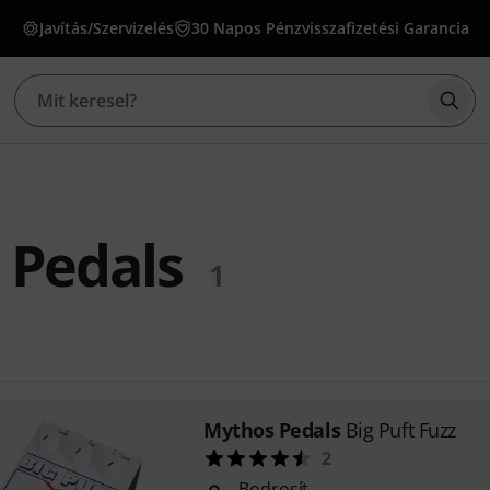
Javítás/Szervizelés
30 Napos Pénzvisszafizetési Garancia
Kere
 Pedals
1
Mythos Pedals
Big Puft Fuzz
2
Bodrosít