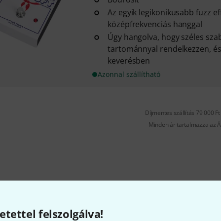
Az egyik legikonikusabb fuzz eff
középfrekvenciás hanggal
Úgy hangolva, hogy széles sza
tartománnyal rendelkezzen, és
keverésben
Azonnal szállítható
Díjmentes szállítás 79 000 Ft 
Minden ár tartalmazza az Á
etettel felszolgálva!