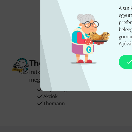
A süti
együtt
prefer
beleeg
gombra
A jóvá
Thomann hírlevél
Iratkozz fel a Thomann angol nyelvű hírle
megnyerheted a
50
egyenként
50 € érté
Inspiráló gondolatok
Akciók
Thomann