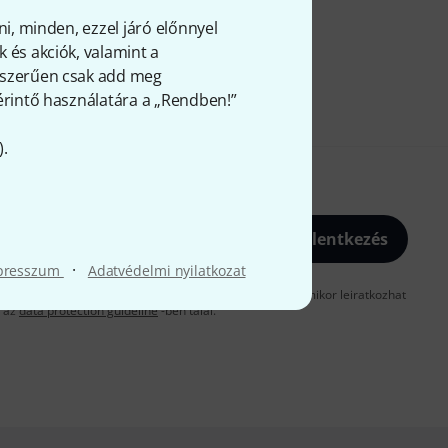
ni, minden, ezzel járó előnnyel
 és akciók, valamint a
gyszerűen csak add meg
 érintő használatára a „Rendben!”
).
Bejelentkezés
·
presszum
Adatvédelmi nyilatkozat
gadja, hogy e-mailben küldjünk önnek hirdetéseket. Bármikor leiratkozhat
t az
data protection guideline
-ben talál.