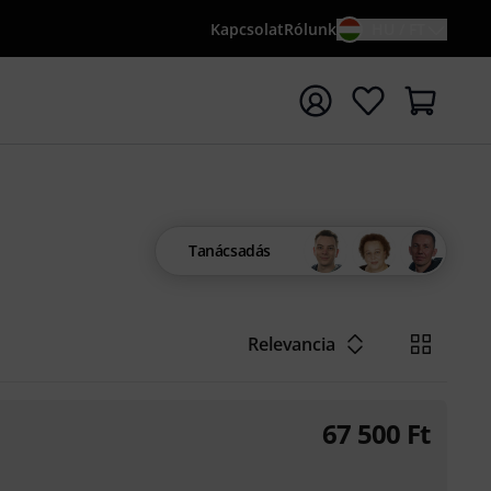
Kapcsolat
Rólunk
HU / FT
sés indítása {searchTerm} keresőszóval
Tanácsadás
Relevancia
67 500
Ft