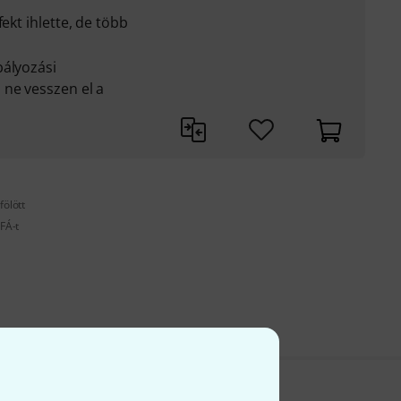
ekt ihlette, de több
bályozási
 ne vesszen el a
fölött
FÁ-t