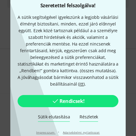
187 400
Ft
Szeretettel felszolgálva!
A sütik segítségével igyekszünk a legjobb vásárlási
Díjmentes szállítás 79 000 Ft fölött
élményt biztosítani, minden, ezzel járó előnnyel
Minden ár tartalmazza az ÁFÁ-t
együtt. Ezek közé tartoznak például a a személyre
szabott hirdetések és akciók, valamint a
preferenciák mentése. Ha ezzel nincsenek
fenntartásaid, kérjük, egyszerűen csak add meg
beleegyezésed a sütik preferenciákat,
Tetszik, amit látsz?
statisztikákat és marketinget érintő használatára a
„Rendben!” gombra kattintva. (
összes mutatása
).
Megosztás
Súgó & Visszajelzések
A jóváhagyásodat bármikor visszavonhatod a sütik
beállításainál (
itt
).
Rendicsek!
Sütik elutasítása
Részletek
·
Impresszum
Thomann hírlevél
Adatvédelmi nyilatkozat