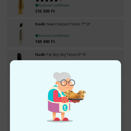
Azonnal szállítható
316 589
Ft
Nadir
New Crescent Tenor 7* SP
Azonnal szállítható
169 400
Ft
Nadir
Fat Boy Sky Tenor 8* FC
Azonnal szállítható
124 100
Ft
Nadir
New Crescent Alto GP
2
Azonnal szállítható
199 600
Ft
Nadir
Florida Alto 7 Gold HM B-Stock
Azonnal szállítható