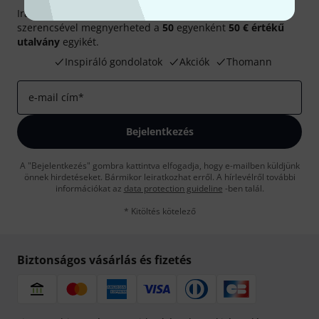
Iratkozz fel a Thomann angol nyelvű hírlevelére, és kis
szerencsével megnyerheted a
50
egyenként
50 € értékű
utalvány
egyikét.
Inspiráló gondolatok
Akciók
Thomann
e-mail cím
*
Bejelentkezés
A "Bejelentkezés" gombra kattintva elfogadja, hogy e-mailben küldjünk
önnek hirdetéseket. Bármikor leiratkozhat erről. A hírlevélről további
információkat az
data protection guideline
-ben talál.
* Kitöltés kötelező
Biztonságos vásárlás és fizetés