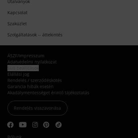
Utalványok
Kapcsolat
Szaküzlet
Szolgáltatások -- áttekintés
ÁSZF
/
Impresszum
Adatvédelmi nyilatkozat
Süti beállítások
Elállási jog
Rendelés / szerződéskötés
Garancia hibák esetén
Akadálymentességet érintő tájékoztatás
Rendelés visszavonása
Rólunk