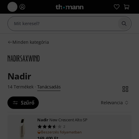
Keresés
Minden kategória
Nadir
Tanácsadás
14
Termékek
·
Szűrő
Relevancia
Nadir
New Crescent Alto SP
2
Beszerzés folyamatban
169 400
Ft