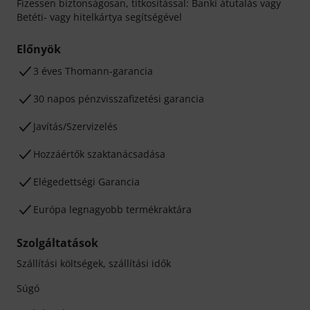
Fizessen biztonságosan, titkosítással: Banki átutalás vagy
Betéti- vagy hitelkártya segítségével
Előnyök
3 éves Thomann-garancia
30 napos pénzvisszafizetési garancia
Javítás/Szervizelés
Hozzáértők szaktanácsadása
Elégedettségi Garancia
Európa legnagyobb termékraktára
Szolgáltatások
Szállítási költségek, szállítási idők
Súgó