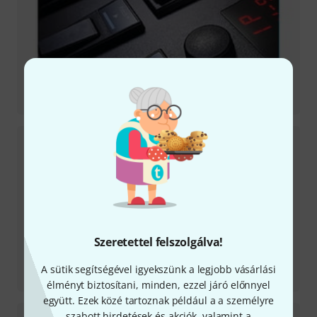
Tesztbeszámoló
Pacer
Szeretettel felszolgálva!
Tesztbeszámoló
A sütik segítségével igyekszünk a legjobb vásárlási
Impact GX 61
élményt biztosítani, minden, ezzel járó előnnyel
együtt. Ezek közé tartoznak például a a személyre
szabott hirdetések és akciók, valamint a