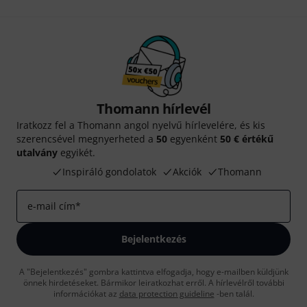
Thomann hírlevél
Iratkozz fel a Thomann angol nyelvű hírlevelére, és kis
szerencsével megnyerheted a
50
egyenként
50 € értékű
utalvány
egyikét.
Inspiráló gondolatok
Akciók
Thomann
e-mail cím
*
Bejelentkezés
A "Bejelentkezés" gombra kattintva elfogadja, hogy e-mailben küldjünk
önnek hirdetéseket. Bármikor leiratkozhat erről. A hírlevélről további
információkat az
data protection guideline
-ben talál.