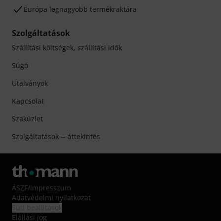
Európa legnagyobb termékraktára
Szolgáltatások
Szállítási költségek, szállítási idők
Súgó
Utalványok
Kapcsolat
Szaküzlet
Szolgáltatások -- áttekintés
ÁSZF
/
Impresszum
Adatvédelmi nyilatkozat
Süti beállítások
Elállási jog