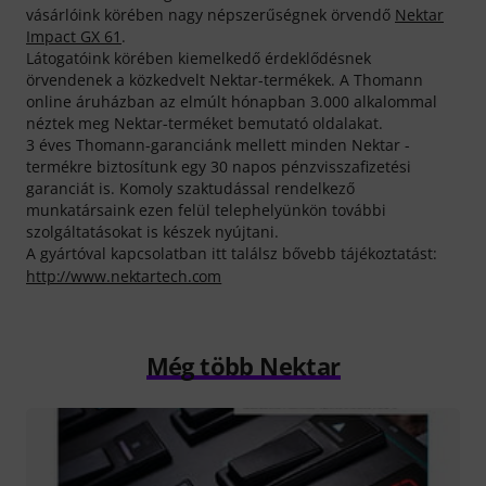
vásárlóink körében nagy népszerűségnek örvendő
Nektar
Impact GX 61
.
Látogatóink körében kiemelkedő érdeklődésnek
örvendenek a közkedvelt Nektar-termékek. A Thomann
online áruházban az elmúlt hónapban 3.000 alkalommal
néztek meg Nektar-terméket bemutató oldalakat.
3 éves Thomann-garanciánk mellett minden Nektar -
termékre biztosítunk egy 30 napos pénzvisszafizetési
garanciát is. Komoly szaktudással rendelkező
munkatársaink ezen felül telephelyünkön további
szolgáltatásokat is készek nyújtani.
A gyártóval kapcsolatban itt találsz bővebb tájékoztatást:
http://www.nektartech.com
Még több Nektar