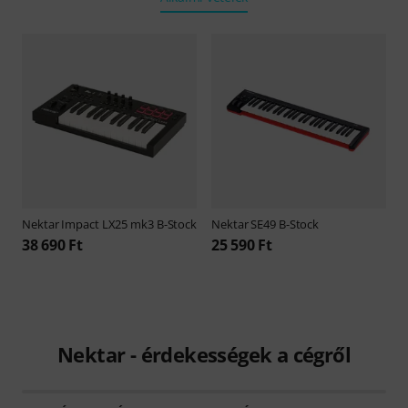
Nektar
Impact LX25 mk3 B-Stock
Nektar
SE49 B-Stock
38 690 Ft
25 590 Ft
Nektar - érdekességek a cégről