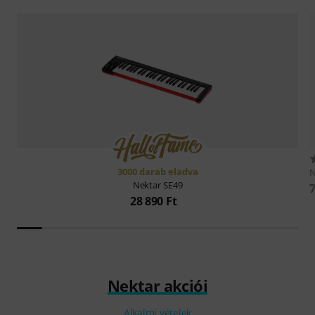
3000 darab eladva
N
Nektar
SE49
7
28 890 Ft
Nektar akciói
Alkalmi vételek