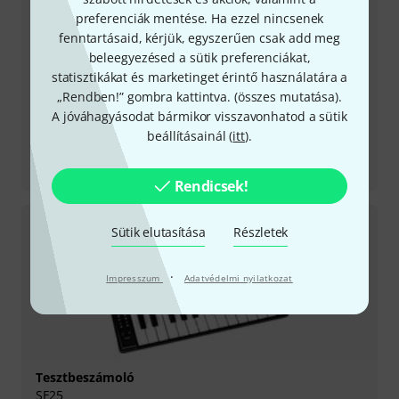
preferenciák mentése. Ha ezzel nincsenek
fenntartásaid, kérjük, egyszerűen csak add meg
beleegyezésed a sütik preferenciákat,
statisztikákat és marketinget érintő használatára a
„Rendben!” gombra kattintva. (
összes mutatása
).
A jóváhagyásodat bármikor visszavonhatod a sütik
beállításainál (
itt
).
Tesztbeszámoló
Aruba
Rendicsek!
Sütik elutasítása
Részletek
·
Impresszum
Adatvédelmi nyilatkozat
Tesztbeszámoló
SE25