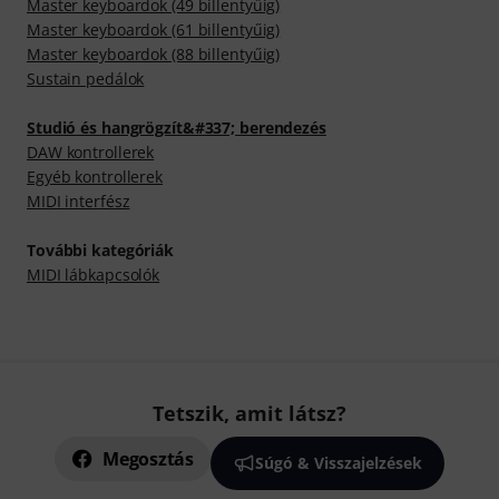
Master keyboardok (49 billentyűig)
Master keyboardok (61 billentyűig)
Master keyboardok (88 billentyűig)
Sustain pedálok
Studió és hangrögzít&#337; berendezés
DAW kontrollerek
Egyéb kontrollerek
MIDI interfész
További kategóriák
MIDI lábkapcsolók
Tetszik, amit látsz?
Megosztás
Súgó & Visszajelzések