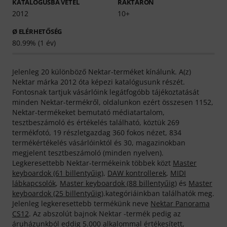
KATALÓGUSBA VÉTEL
RAKTÁRON
2012
10+
Ø ELÉRHETŐSÉG
80.99% (1 év)
Jelenleg 20 különböző Nektar-terméket kínálunk. A(z)
Nektar márka 2012 óta képezi katalógusunk részét.
Fontosnak tartjuk vásárlóink legátfogóbb tájékoztatását
minden Nektar-termékről, oldalunkon ezért összesen 1152,
Nektar-termékeket bemutató médiatartalom,
tesztbeszámoló és értékelés található, köztük 269
termékfotó, 19 részletgazdag 360 fokos nézet, 834
termékértékelés vásárlóinktól és 30, magazinokban
megjelent tesztbeszámoló (minden nyelven).
Legkeresettebb Nektar-termékeink többek közt
Master
keyboardok (61 billentyűig)
,
DAW kontrollerek
,
MIDI
lábkapcsolók
,
Master keyboardok (88 billentyűig)
és
Master
keyboardok (25 billentyűig)
.kategóriáinkban találhatók meg.
Jelenleg legkeresettebb termékünk neve
Nektar Panorama
CS12
. Az abszolút bajnok Nektar -termék pedig az
áruházunkból eddig 5.000 alkalommal értékesített,