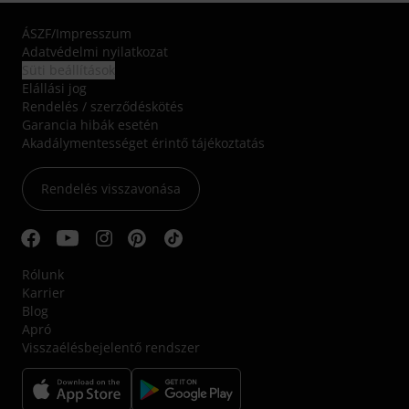
ÁSZF
/
Impresszum
Adatvédelmi nyilatkozat
Süti beállítások
Elállási jog
Rendelés / szerződéskötés
Garancia hibák esetén
Akadálymentességet érintő tájékoztatás
Rendelés visszavonása
Rólunk
Karrier
Blog
Apró
Visszaélésbejelentő rendszer