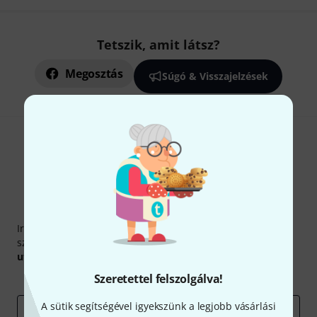
Tetszik, amit látsz?
Megosztás
Súgó & Visszajelzések
Thomann hírlevél
Iratkozz fel a Thomann angol nyelvű hírlevelére, és kis
szerencsével megnyerheted a
50
egyenként
50 € értékű
utalvány
egyikét.
Inspiráló gondolatok
Akciók
Thomann
Szeretettel felszolgálva!
A sütik segítségével igyekszünk a legjobb vásárlási
e-mail cím
*