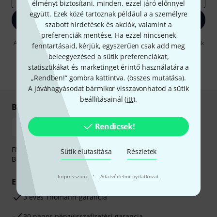
élményt biztosítani, minden, ezzel járó előnnyel
együtt. Ezek közé tartoznak például a a személyre
Bejelentkezés
szabott hirdetések és akciók, valamint a
preferenciák mentése. Ha ezzel nincsenek
A "Bejelentkezés" gombra kattintva elfogadja, hogy e-mailben küldjünk
fenntartásaid, kérjük, egyszerűen csak add meg
önnek hirdetéseket. Bármikor leiratkozhat erről. A hírlevélről további
beleegyezésed a sütik preferenciákat,
információkat az
data protection guideline
-ben talál.
statisztikákat és marketinget érintő használatára a
* Kitöltés kötelező
„Rendben!” gombra kattintva. (
összes mutatása
).
A jóváhagyásodat bármikor visszavonhatod a sütik
beállításainál (
itt
).
Biztonságos vásárlás és fizetés
Rendicsek!
Fizessen biztonságosan, titkosítással: Banki átutalás vagy
Sütik elutasítása
Részletek
Betéti- vagy hitelkártya segítségével
·
Impresszum
Adatvédelmi nyilatkozat
Előnyök
3 éves Thomann-garancia
30 napos pénzvisszafizetési garancia