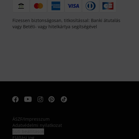
Fizessen biztonságosan, titkosítással: Banki átutalás
vagy Betéti- vagy hitelkártya segítségével
ÁSZF
/
Impresszum
Adatvédelmi nyilatkozat
Süti beállítások
Elállási jog