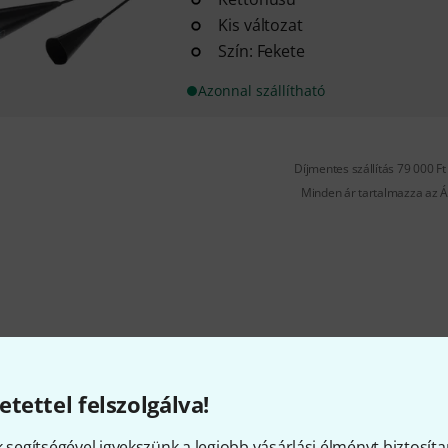
Kis változat
Szín: Fekete
Azonnal szállítható
Díjmentes szállítás 79 000 Ft 
Minden ár tartalmazza az Á
Tetszik, amit látsz?
etettel felszolgálva!
k segítségével igyekszünk a legjobb vásárlási élményt biztosíta