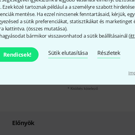
Megosztás
Súgó & Visszajelzések
. Ezek közé tartoznak például a a személyre szabott hirdetések
enciák mentése. Ha ezzel nincsenek fenntartásaid, kérjük, e
yezésed a sütik preferenciákat, statisztikákat és marketinget
 kattintva. (
összes mutatása
).
hagyásodat bármikor visszavonhatod a sütik beállításainál (
itt
Sütik elutasítása
Részletek
Rendicsek!
e-mail cím
*
velére, és kis szerencsével
kű utalvány
egyikét.
A "Bejelentkezés" gombra kattintva elfo
Im
erről. A hírlevélről további információka
* Kitöltés kötelező
Előnyök