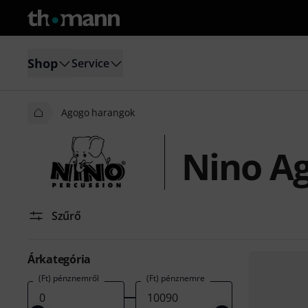
Shop
Service
Agogo harangok
Nino A
Szűrő
Árkategória
(Ft) pénznemről
(Ft) pénznemre