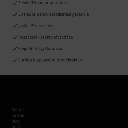
3 éves Thomann-garancia
30 napos pénzvisszafizetési garancia
Javítás/Szervizelés
Hozzáértők szaktanácsadása
Elégedettségi Garancia
Európa legnagyobb termékraktára
Rólunk
Karrier
Blog
Apró