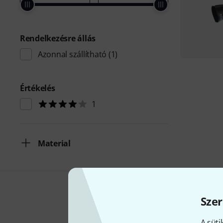
Rendelkezésre állás
Azonnal szállítható
(1)
Értékelés
1
Material
Szer
A süti