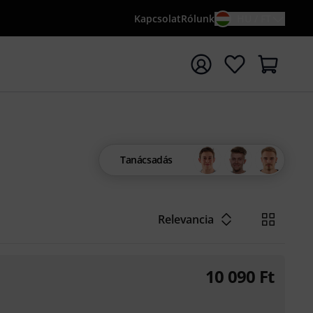
Kapcsolat
Rólunk
HU / FT
sés indítása {searchTerm} keresőszóval
Tanácsadás
Relevancia
10 090
Ft