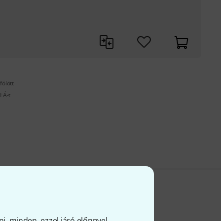
fölött
FÁ-t
ni, minden, ezzel járó előnnyel