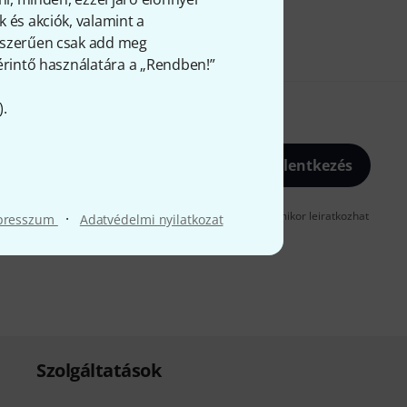
 és akciók, valamint a
gyszerűen csak add meg
 érintő használatára a „Rendben!”
).
Bejelentkezés
gadja, hogy e-mailben küldjünk önnek hirdetéseket. Bármikor leiratkozhat
·
presszum
Adatvédelmi nyilatkozat
t az
data protection guideline
-ben talál.
Szolgáltatások