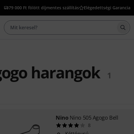
79 000 Ft fölött díjmentes szállítás
Elégedettségi Garancia
Kere
gogo harangok
1
Nino
Nino 505 Agogo Bell
8
Kéttónusú