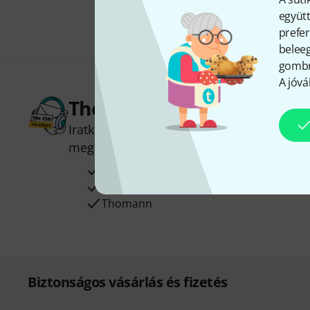
együtt
prefer
beleeg
gombra
A jóvá
Thomann hírlevél
Iratkozz fel a Thomann angol nyelvű hírle
megnyerheted a
50
egyenként
50 € érté
Inspiráló gondolatok
Akciók
Thomann
Biztonságos vásárlás és fizetés