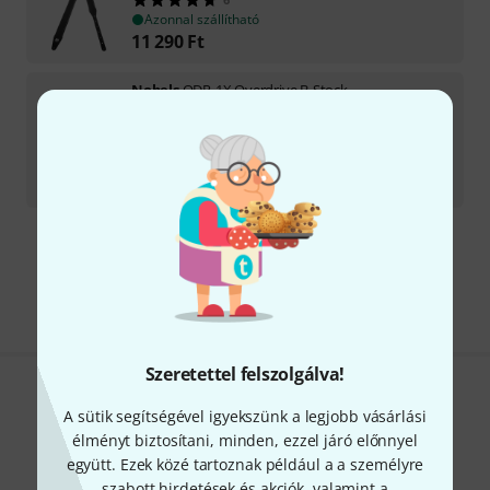
Azonnal szállítható
11 290
Ft
Nobels
ODR-1X Overdrive B-Stock
Azonnal szállítható
48 090
Ft
-6%
30 napos legjobb ár
:
50 900
Ft
Díjmentes szállítás 79 000 Ft fölött
Minden ár tartalmazza az ÁFÁ-t
Szeretettel felszolgálva!
Tetszik, amit látsz?
A sütik segítségével igyekszünk a legjobb vásárlási
élményt biztosítani, minden, ezzel járó előnnyel
Megosztás
Súgó & Visszajelzések
együtt. Ezek közé tartoznak például a a személyre
szabott hirdetések és akciók, valamint a