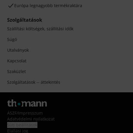
Európa legnagyobb termékraktára
Szolgáltatások
Szállítási költségek, szállítási idők
Súgó
Utalványok
Kapcsolat
Szaküzlet
Szolgáltatások -- áttekintés
ÁSZF
/
Impresszum
Adatvédelmi nyilatkozat
Süti beállítások
Elállási jog