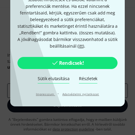
preferenciák mentése. Ha ezzel nincsenek
fenntartásaid, kérjük, egyszerűen csak add meg
beleegyezésed a sütik preferenciákat,
statisztikákat és marketinget érintő használatára a
„Rendben!” gombra kattintva. (
összes mutatása
).
A jóváhagyásodat bármikor visszavonhatod a sütik
beállításainál (
itt
).
Thomann hírlevél
Iratkozz fel a Thomann angol nyelvű hírlevelére, és kis
szerencsével megnyerheted a
50
egyenként
50 € értékű
Rendicsek!
utalvány
egyikét.
Inspiráló gondolatok
Akciók
Thomann
Sütik elutasítása
Részletek
e-mail cím
*
·
Impresszum
Adatvédelmi nyilatkozat
Bejelentkezés
A "Bejelentkezés" gombra kattintva elfogadja, hogy e-mailben küldjünk
önnek hirdetéseket. Bármikor leiratkozhat erről. A hírlevélről további
információkat az
data protection guideline
-ben talál.