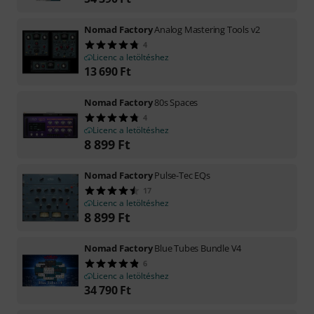
Nomad Factory
Analog Mastering Tools v2
4
Licenc a letöltéshez
13 690
Ft
Nomad Factory
80s Spaces
4
Licenc a letöltéshez
8 899
Ft
Nomad Factory
Pulse-Tec EQs
17
Licenc a letöltéshez
8 899
Ft
Nomad Factory
Blue Tubes Bundle V4
6
Licenc a letöltéshez
34 790
Ft