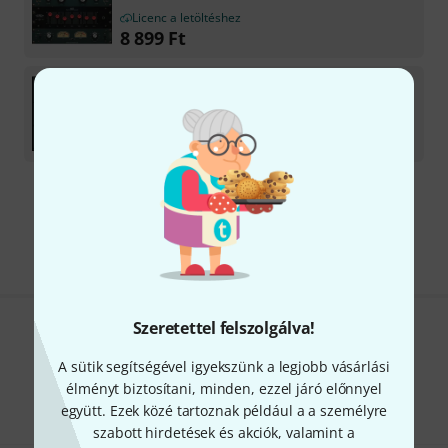
Licenc a letöltéshez
8 899
Ft
Nomad Factory
British MCL-2269 v2
Licenc a letöltéshez
7 390
Ft
Díjmentes szállítás 79 000 Ft fölött
Minden ár tartalmazza az ÁFÁ-t
Szeretettel felszolgálva!
Tetszik, amit látsz?
A sütik segítségével igyekszünk a legjobb vásárlási
Megosztás
Súgó & Visszajelzések
élményt biztosítani, minden, ezzel járó előnnyel
együtt. Ezek közé tartoznak például a a személyre
szabott hirdetések és akciók, valamint a