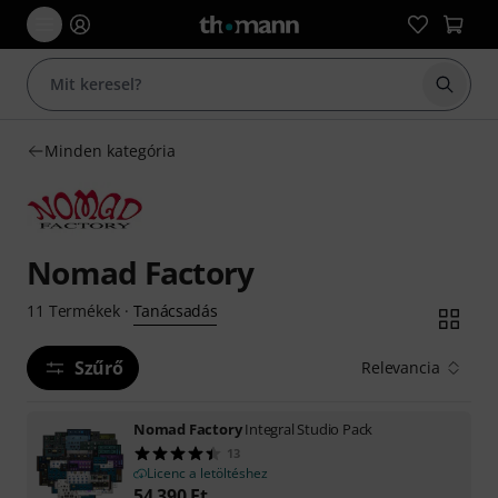
Keresés
Minden kategória
Nomad Factory
Tanácsadás
11
Termékek
·
Szűrő
Relevancia
Nomad Factory
Integral Studio Pack
13
Licenc a letöltéshez
54 390
Ft