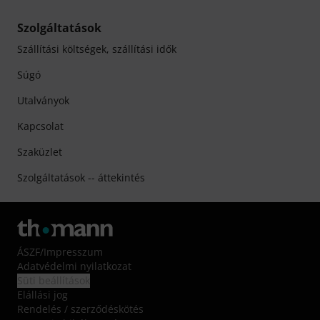
Szolgáltatások
Szállítási költségek, szállítási idők
Súgó
Utalványok
Kapcsolat
Szaküzlet
Szolgáltatások -- áttekintés
ÁSZF
/
Impresszum
Adatvédelmi nyilatkozat
Süti beállítások
Elállási jog
Rendelés / szerződéskötés