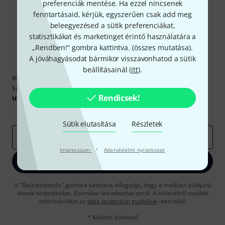
preferenciák mentése. Ha ezzel nincsenek
fenntartásaid, kérjük, egyszerűen csak add meg
beleegyezésed a sütik preferenciákat,
statisztikákat és marketinget érintő használatára a
„Rendben!” gombra kattintva. (
összes mutatása
).
A jóváhagyásodat bármikor visszavonhatod a sütik
Thomann hírlevél
beállításainál (
itt
).
Iratkozz fel a Thomann angol nyelvű hírlevelére, és kis
szerencsével megnyerheted a
50
egyenként
50 € értékű
Rendicsek!
utalvány
egyikét.
Inspiráló gondolatok
Akciók
Thomann
Sütik elutasítása
Részletek
e-mail cím
*
·
Impresszum
Adatvédelmi nyilatkozat
Bejelentkezés
A "Bejelentkezés" gombra kattintva elfogadja, hogy e-mailben küldjünk
önnek hirdetéseket. Bármikor leiratkozhat erről. A hírlevélről további
információkat az
data protection guideline
-ben talál.
* Kitöltés kötelező