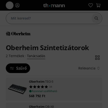
Keresés
Oberheim Szintetizátorok
Tanácsadás
2
Termékek
·
Szűrő
Relevancia
Oberheim
TEO-5
34
Azonnal szállítható
568 792
Ft
Oberheim
OB-X8