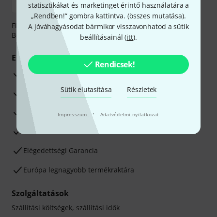
statisztikákat és marketinget érintő használatára a
„Rendben!” gombra kattintva. (
összes mutatása
).
Fizessen biztonságosan, titkosítással: Banki átutalás vagy
A jóváhagyásodat bármikor visszavonhatod a sütik
Betéti- vagy hitelkártya segítségével
beállításainál (
itt
).
Előnyök
Rendicsek!
3 éves Thomann-garancia
Sütik elutasítása
Részletek
30 napos pénzvisszafizetési garancia
Javítás/Szervizelés
·
Impresszum
Adatvédelmi nyilatkozat
Hozzáértők szaktanácsadása
Elégedettségi Garancia
Európa legnagyobb termékraktára
Szolgáltatások
Szállítási költségek, szállítási idők