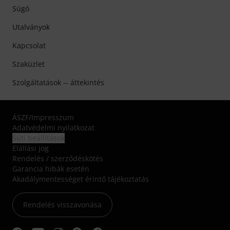
Súgó
Utalványok
Kapcsolat
Szaküzlet
Szolgáltatások -- áttekintés
ÁSZF
/
Impresszum
Adatvédelmi nyilatkozat
Süti beállítások
Elállási jog
Rendelés / szerződéskötés
Garancia hibák esetén
Akadálymentességet érintő tájékoztatás
Rendelés visszavonása