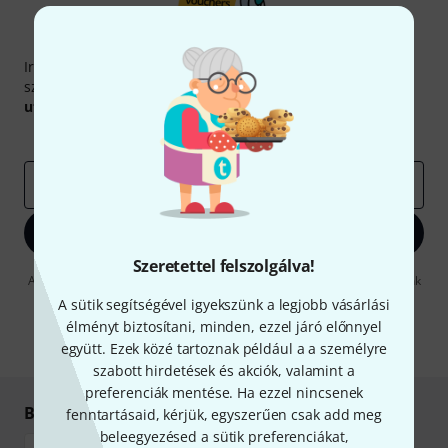
Thomann hírlevél
Iratkozz fel a Thomann angol nyelvű hírlevelére, és kis
szerencsével megnyerheted a
50
egyenként
50 € értékű
utalvány
egyikét.
Inspiráló gondolatok
Akciók
Thomann
e-mail cím
*
Bejelentkezés
Szeretettel felszolgálva!
A "Bejelentkezés" gombra kattintva elfogadja, hogy e-mailben küldjünk
önnek hirdetéseket. Bármikor leiratkozhat erről. A hírlevélről további
A sütik segítségével igyekszünk a legjobb vásárlási
információkat az
data protection guideline
-ben talál.
élményt biztosítani, minden, ezzel járó előnnyel
* Kitöltés kötelező
együtt. Ezek közé tartoznak például a a személyre
szabott hirdetések és akciók, valamint a
preferenciák mentése. Ha ezzel nincsenek
Biztonságos vásárlás és fizetés
fenntartásaid, kérjük, egyszerűen csak add meg
beleegyezésed a sütik preferenciákat,