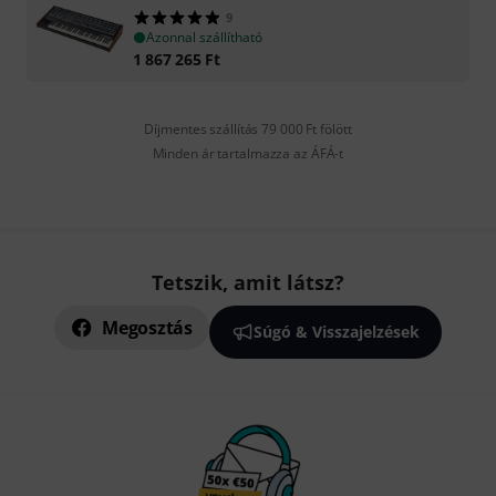
9
Azonnal szállítható
1 867 265
Ft
Díjmentes szállítás 79 000 Ft fölött
Minden ár tartalmazza az ÁFÁ-t
Tetszik, amit látsz?
Megosztás
Súgó & Visszajelzések