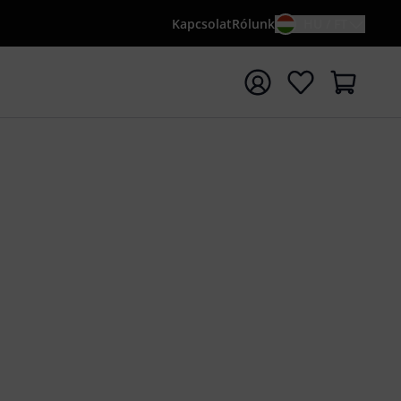
Kapcsolat
Rólunk
HU / FT
sés indítása {searchTerm} keresőszóval