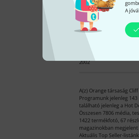
gombra
A jóvá
O
KATALÓGUSBA VÉTEL
2002
A(z) Orange társaság Clif
Programunk jelenleg 143 O
található jelenleg a Hot 
Összesen 7806 média, tesz
1422 termékfotó, 67 részle
magazinokban megjelent t
Aktuális Top Seller-list