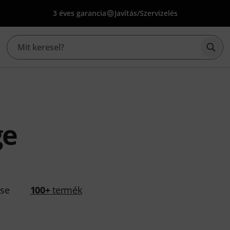
3 éves garancia
Javítás/Szervizelés
Kere
ge
ése
100+
termék