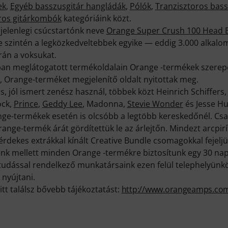
ek
,
Egyéb basszusgitár hangládák
,
Pólók
,
Tranzisztoros ba
ros gitárkombók
kategóriáink közt.
jelenlegi csúcstartónk neve
Orange Super Crush 100 Head B
szintén a legközkedveltebbek egyike — eddig 3.000 alkalom
rán a voksukat.
an meglátogatott termékoldalain Orange -termékek szerepe
, Orange-terméket megjelenítő oldalt nyitottak meg.
 jól ismert zenész használ, többek közt Heinrich Schiffers,
ock,
Prince
,
Geddy Lee
, Madonna,
Stevie Wonder
és Jesse H
e-termékek esetén is olcsóbb a legtöbb kereskedőnél. Cs
nge-termék árát gördítettük le az árlejtőn. Mindezt arcpirít
 érdekes extrákkal kínált Creative Bundle csomagokkal fejelj
k mellett minden Orange -termékre biztosítunk egy 30 nap
ktudással rendelkező munkatársaink ezen felül telephelyünk
 nyújtani.
itt találsz bővebb tájékoztatást:
http://www.orangeamps.co