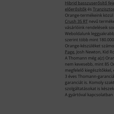
Hibrid basszuserősítő fej
előerősítők
és
Tranziszto
Orange-termékeink közül 
Crush 35 RT
nevű terméke 
vásárlóink rendeléseik so
Weboldalunk leggyakrabb
szerint több mint 180.000
Orange-készüléket számos,
Page
, Josh Newton, Kid R
A Thomann még a(z) Orang
nem kevesebb, mint 85 Ora
megfelelő kiegészítőkkel,
3 éves Thomann-garancián
garanciát is. Komoly sza
szolgáltatásokat is készek
A gyártóval kapcsolatban 