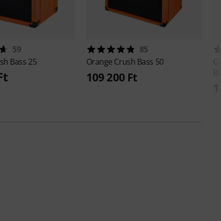
59
85
sh Bass 25
Orange
Crush Bass 50
O
Bl
Ft
109 200 Ft
1