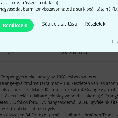
 kattintva. (
összes mutatása
).
hagyásodat bármikor visszavonhatod a sütik beállításainál (
itt
range - érdekességek a cégr
Sütik elutasítása
Részletek
Rendicsek!
Im
RAKTÁRON
Ø ELÉRHETŐSÉG
100+
83.19% (1 év)
f Cooper gyermeke, amely az 1968. évben született.
range-gyártmányt tartalmaz – 136 készleten van, és azonnal
Deals akciók közt. Már 2002 óta értékesítünk Orange gyártot
t és értékelés található jelenleg weboldalunkon a(z) Orange
tes 360 fokos fotó, 579 hangzásdemó, 5634, ügyfeleink által 
eszt (több különböző nyelven).
ánkon összesen 34 Orange-termék található, zömében
Tranzisz