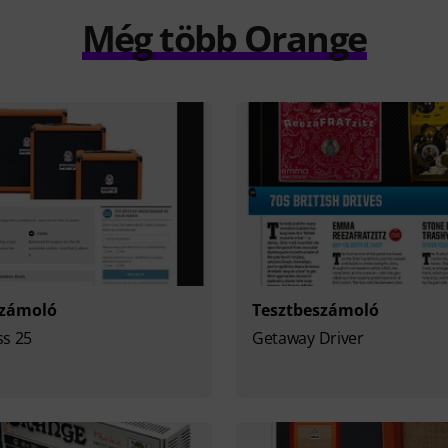
Még több Orange
számoló
Tesztbeszámoló
ss 25
Getaway Driver