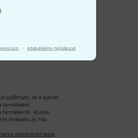
).
ől
·
presszum
Adatvédelmi nyilatkozat
 szállítható és 4 ajánlat
ta termékeket.
 termékeiről - köztük
írt értékelés és 104,
toros gitárerősítő fejek
,