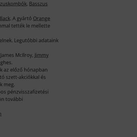
sszuskombók
,
Basszus
lack
. A gyártó
Orange
mal tették le mellette
lnek. Legutóbbi adataink
 James McIlroy,
Jimmy
ughes.
ak az előző hónapban
ó szett-akciókkal és
ük meg.
os pénzvisszafizetési
ön további
m