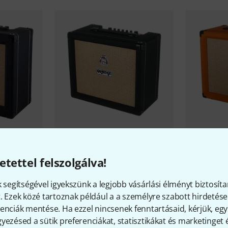
lack B-
Orange
O Tone 40 Black B-Stock
Orange
O T
Stock
115 700 Ft
etettel felszolgálva!
132 400 
k segítségével igyekszünk a legjobb vásárlási élményt biztosíta
. Ezek közé tartoznak például a a személyre szabott hirdetések
enciák mentése. Ha ezzel nincsenek fenntartásaid, kérjük, e
yezésed a sütik preferenciákat, statisztikákat és marketinget