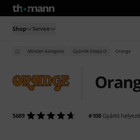
Shop
Service
Minden kategória
Gyártók listája O
Orange
Oran
5689
#108
Gyártó helyez