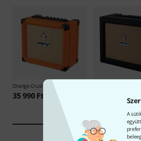
Orange
Crush 12 B-Stock
Orange
Crush 35 RT b
Stock
35 990 Ft
Szer
87 400 Ft
A süti
együtt
prefer
beleeg