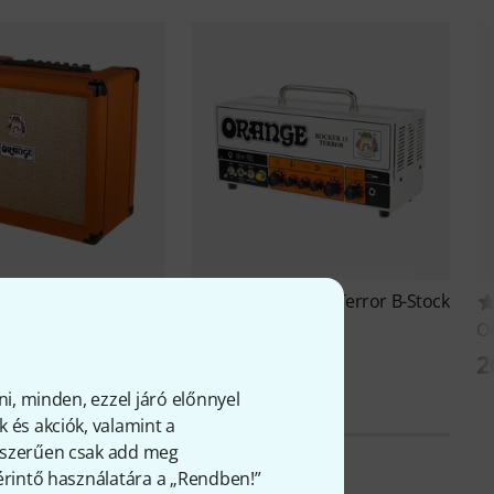
one 40 Orange B-
Orange
Rocker 15 Terror B-Stock
O
206 700 Ft
Ft
2
ni, minden, ezzel járó előnnyel
 és akciók, valamint a
gyszerűen csak add meg
 érintő használatára a „Rendben!”