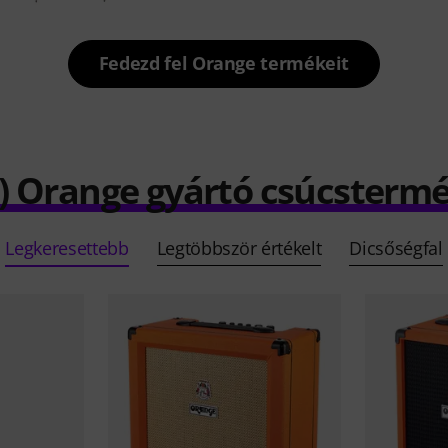
Fedezd fel Orange termékeit
) Orange gyártó csúcsterm
Legkeresettebb
Legtöbbször értékelt
Dicsőségfal