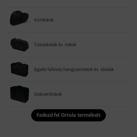
Kürttokok
Tubatáskák és -tokok
Egyéb fafúvós hangszertokok és -táskák
Dobverőtokok
Fedezd fel Ortola termékeit