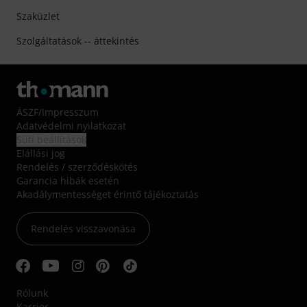
Szaküzlet
Szolgáltatások -- áttekintés
ÁSZF
/
Impresszum
Adatvédelmi nyilatkozat
Süti beállítások
Elállási jog
Rendelés / szerződéskötés
Garancia hibák esetén
Akadálymentességet érintő tájékoztatás
Rendelés visszavonása
Rólunk
Karrier