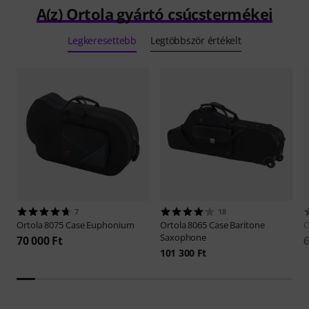
A(z) Ortola gyártó csúcstermékei
Legkeresettebb
Legtöbbször értékelt
7
18
Ortola
8075 Case Euphonium
Ortola
8065 Case Baritone
O
Saxophone
70 000 Ft
6
101 300 Ft