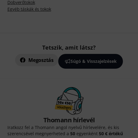
Dobverőtokok
Egyéb táskák és tokok
Tetszik, amit látsz?
Megosztás
Súgó & Visszajelzések
Thomann hírlevél
Iratkozz fel a Thomann angol nyelvű hírlevelére, és kis
szerencsével megnyerheted a
50
egyenként
50 € értékű