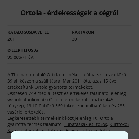
Ortola - érdekességek a cégről
KATALÓGUSBA VÉTEL
RAKTÁRON
2011
30+
Ø ELÉRHETŐSÉG
95.88% (1 év)
A Thomann-nál 40 Ortola-terméket találhatsz – ezek közül
39 áll készen a szállításra. Már 2011 óta, azaz 15 éve
értékesítünk Ortola gyártotta termékeket.
Összesen 749 média, teszt és értékelés található jelenleg
weboldalunkon a(z) Ortola termékeiről - köztük 445
fénykép, 19 különböző 360 fokos, zoomolható kép és 285
vásárlói értékelés.
Legkeresettebb termékeink közt jelenleg 10, Ortola
gyártotta termék található,
Tubatáskák és -tokok
,
Kürttokok
,
Szaxofontáskák és -tokok
és
Egyéb táskák és tokok
kategóriáinkban.