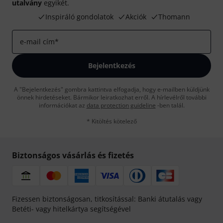
utalvány
egyikét.
Inspiráló gondolatok
Akciók
Thomann
e-mail cím
*
Bejelentkezés
A "Bejelentkezés" gombra kattintva elfogadja, hogy e-mailben küldjünk
önnek hirdetéseket. Bármikor leiratkozhat erről. A hírlevélről további
információkat az
data protection guideline
-ben talál.
* Kitöltés kötelező
Biztonságos vásárlás és fizetés
Fizessen biztonságosan, titkosítással: Banki átutalás vagy
Betéti- vagy hitelkártya segítségével