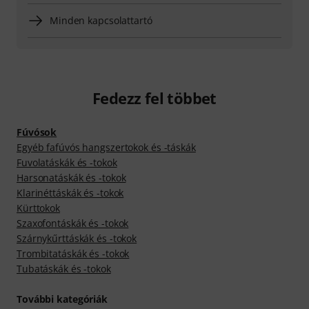
Minden kapcsolattartó
Fedezz fel többet
Fúvósok
Egyéb fafúvós hangszertokok és -táskák
Fuvolatáskák és -tokok
Harsonatáskák és -tokok
Klarinéttáskák és -tokok
Kürttokok
Szaxofontáskák és -tokok
Szárnykűrttáskák és -tokok
Trombitatáskák és -tokok
Tubatáskák és -tokok
További kategóriák