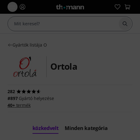
Keresés
Gyártók listája O
Ortola
282
#897
Gyártó helyezése
40+
termék
közkedvelt
Minden kategória