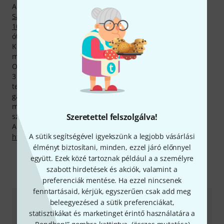
Aktuális Top Sellerünk neve
Ortola 8065 Case Baritone
Saxophone
. A legforróbb Ortola-termék a népszerű
Ortola
105 Case Trumpet Rotary
, amelyből eddigi fennállásunk
óta 1.000 darabot adtunk el.
Kiváló, 96%-os rendelkezésre állásával a jól ismert Ortola
márkáink felső 10 százalékába tartozik. Pillanatnyilag 39
Ortola -gyártmányt tartunk raktáron.
3 éves Thomann-garanciánk mellett minden Ortola -
termékre biztosítunk egy 30 napos pénzvisszafizetési
garanciát is. Komoly szaktudással rendelkező
munkatársaink ezen felül telephelyünkön további
Szeretettel felszolgálva!
szolgáltatásokat is készek nyújtani.
A gyártóval kapcsolatban itt találsz bővebb tájékoztatást:
A sütik segítségével igyekszünk a legjobb vásárlási
http://www.ortola-sa.es
élményt biztosítani, minden, ezzel járó előnnyel
együtt. Ezek közé tartoznak például a a személyre
szabott hirdetések és akciók, valamint a
Így érhetsz el minket
preferenciák mentése. Ha ezzel nincsenek
fenntartásaid, kérjük, egyszerűen csak add meg
beleegyezésed a sütik preferenciákat,
Ügyfélszolgálat - Magyarország
statisztikákat és marketinget érintő használatára a