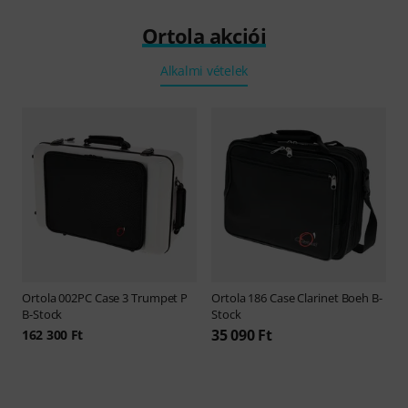
Ortola akciói
Alkalmi vételek
Ortola
002PC Case 3 Trumpet P
Ortola
186 Case Clarinet Boeh B-
B-Stock
Stock
35 090 Ft
162 300 Ft