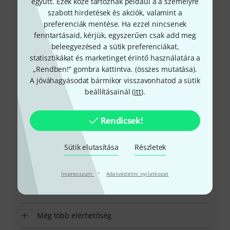
Ügyfélszolgálat - Magyarország
együtt. Ezek közé tartoznak például a a személyre
szabott hirdetések és akciók, valamint a
preferenciák mentése. Ha ezzel nincsenek
fenntartásaid, kérjük, egyszerűen csak add meg
beleegyezésed a sütik preferenciákat,
statisztikákat és marketinget érintő használatára a
„Rendben!” gombra kattintva. (
összes mutatása
).
+49-9546-9223-531
A jóváhagyásodat bármikor visszavonhatod a sütik
beállításainál (
itt
).
Ügyfélszolgálatunk minden kérdés és észrevétel esetén
örömmel áll rendelkezésedre
Rendicsek!
Készítsd elő ügyfélszámodat
Sütik elutasítása
Részletek
Nyitvatartási idő (CEST - Közép-európai
nyári időszámítás)
·
Impresszum
Adatvédelmi nyilatkozat
Visszahívást kérek
Még több elérhetőség