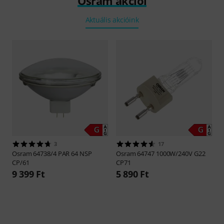
Osram akciói
Aktuális akcióink
3
17
Osram
64738/4 PAR 64 NSP
Osram
64747 1000W/240V G22
CP/61
CP71
9 399 Ft
5 890 Ft