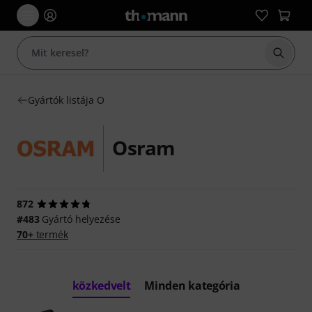
Keresés
Gyártók listája O
Osram
872
#483
Gyártó helyezése
70+
termék
közkedvelt
Minden kategória