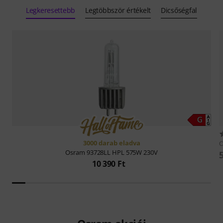
Legkeresettebb
Legtöbbször értékelt
Dicsőségfal
3000 darab eladva
Osram
93728LL HPL 575W 230V
10 390 Ft