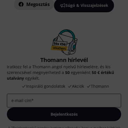
Megosztás
Súgó & Visszajelzések
Thomann hírlevél
Iratkozz fel a Thomann angol nyelvű hírlevelére, és kis
szerencsével megnyerheted a
50
egyenként
50 € értékű
utalvány
egyikét.
Inspiráló gondolatok
Akciók
Thomann
e-mail cím
*
Bejelentkezés
A "Bejelentkezés" gombra kattintva elfogadja, hogy e-mailben küldjünk