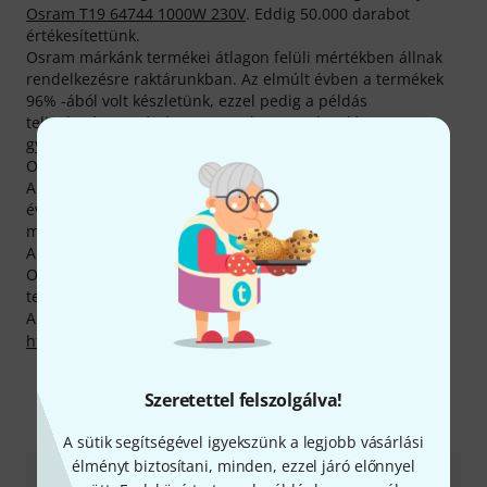
Osram T19 64744 1000W 230V
. Eddig 50.000 darabot
értékesítettünk.
Osram márkánk termékei átlagon felüli mértékben állnak
rendelkezésre raktárunkban. Az elmúlt évben a termékek
96% -ából volt készletünk, ezzel pedig a példás
teljesítményt nyújtó Osram a Thomann-katalógus
gyártóinak felső 10 százalékába tartozik. Jelenleg 70
Osram-termék szállítható azonnal.
A gyártó 1 év garanciát biztosít a termékeire, a mi három
éves garanciáknak megfelelően azonban mi ezt még
megtoldjuk két évvel.
A Thomann-nál másoknál jóval olcsóbban vásárolhatsz be
Osram-termékekből. Csak az előző hónapban a gyártó 12
terméke árát csökkentettük.
A gyártóval kapcsolatban itt találsz bővebb tájékoztatást:
http://www.osram.de/
Szeretettel felszolgálva!
Így érhetsz el minket
A sütik segítségével igyekszünk a legjobb vásárlási
élményt biztosítani, minden, ezzel járó előnnyel