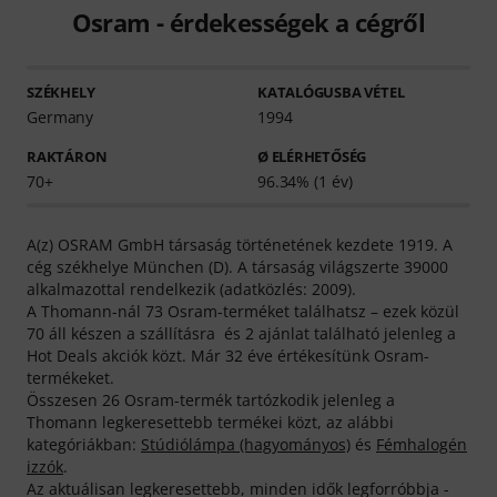
Osram - érdekességek a cégről
SZÉKHELY
KATALÓGUSBA VÉTEL
Germany
1994
RAKTÁRON
Ø ELÉRHETŐSÉG
70+
96.34% (1 év)
A(z) OSRAM GmbH társaság történetének kezdete 1919. A
cég székhelye München (D). A társaság világszerte 39000
alkalmazottal rendelkezik (adatközlés: 2009).
A Thomann-nál 73 Osram-terméket találhatsz – ezek közül
70 áll készen a szállításra és 2 ajánlat található jelenleg a
Hot Deals akciók közt. Már 32 éve értékesítünk Osram-
termékeket.
Összesen 26 Osram-termék tartózkodik jelenleg a
Thomann legkeresettebb termékei közt, az alábbi
kategóriákban:
Stúdiólámpa (hagyományos)
és
Fémhalogén
izzók
.
Az aktuálisan legkeresettebb, minden idők legforróbbja -