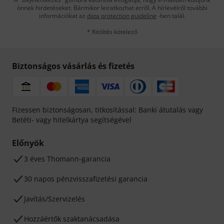
önnek hirdetéseket. Bármikor leiratkozhat erről. A hírlevélről további
információkat az
data protection guideline
-ben talál.
* Kitöltés kötelező
Biztonságos vásárlás és fizetés
Fizessen biztonságosan, titkosítással: Banki átutalás vagy
Betéti- vagy hitelkártya segítségével
Előnyök
3 éves Thomann-garancia
30 napos pénzvisszafizetési garancia
Javítás/Szervizelés
Hozzáértők szaktanácsadása