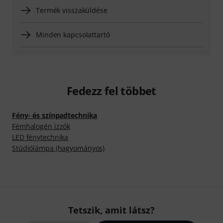
Termék visszaküldése
Minden kapcsolattartó
Fedezz fel többet
Fény- és színpadtechnika
Fémhalogén izzók
LED fénytechnika
Stúdiólámpa (hagyományos)
Tetszik, amit látsz?