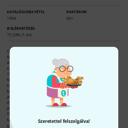
KATALÓGUSBA VÉTEL
RAKTÁRON
1994
60+
Ø ELÉRHETŐSÉG
73.33% (1 év)
Otto Link-termékek kizárólag Egyesült Államok gyáraiban
készülnek.
Aktuálisan 87 Otto Link-terméket találhatsz meg nálunk –
ezek közül 62 raktáron van, és azonnal szállítható. Már
1994 óta értékesítünk Otto Link gyártotta termékeket.
Nagy erőfeszítéseket teszünk azért, hogy átfogóan
tájékoztassuk vásárlóinkat minden Otto Link-termékkel
kapcsolatban. Kizárólag Otto Link -termékekről oldalunkon
jelenleg 461 termékfotó, 21 részletgazdag 360 fokos nézet
és 718 termékértékelés vásárlóinktól található meg.
Jelenleg összesen 6 Otto Link-termék tartózkodik a
Thomann legkeresettebb termékei közt, az alábbi
kategóriákban:
Szoprán szaxofon-fúvókák
,
Bariton
Szeretettel felszolgálva!
szaxofon-fúvókák (fém)
,
Tenorszaxofon-fúvókák
és