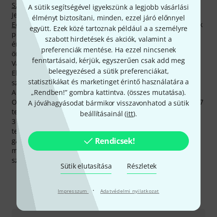
Szopránszaxofon-fúvókák (fém)
.
A sütik segítségével igyekszünk a legjobb vásárlási
Jelenleg legkeresettebb termékünk neve
Otto Link Tone
élményt biztosítani, minden, ezzel járó előnnyel
Edge Soprano Sax 6*
. Az abszolút bajnok Otto Link -termék
együtt. Ezek közé tartoznak például a a személyre
pedig az áruházunkból eddig 1.000 alkalommal
szabott hirdetések és akciók, valamint a
értékesített, vásárlóink körében nagy népszerűségnek
preferenciák mentése. Ha ezzel nincsenek
örvendő
Otto Link Tone Edge Tenor Sax 6
.
fenntartásaid, kérjük, egyszerűen csak add meg
Vásárlói számára a(z) Otto Link 2 évnyi garanciát szavatol.
beleegyezésed a sütik preferenciákat,
Ehhez mi még hozzáteszünk egy évet, és vásárlóink
statisztikákat és marketinget érintő használatára a
számára három teljes évnyi garanciát szavatolunk.
„Rendben!” gombra kattintva. (
összes mutatása
).
A Thomann-nál másoknál jóval olcsóbban vásárolhatsz be
Otto Link-termékekből. Csak az előző hónapban a gyártó 27
A jóváhagyásodat bármikor visszavonhatod a sütik
terméke árát csökkentettük.
beállításainál (
itt
).
3 éves Thomann-garanciánk mellett minden Otto Link -
termékre biztosítunk egy 30 napos pénzvisszafizetési
Rendicsek!
garanciát is. Komoly szaktudással rendelkező
munkatársaink ezen felül telephelyünkön további
szolgáltatásokat is készek nyújtani.
Sütik elutasítása
Részletek
·
Impresszum
Adatvédelmi nyilatkozat
Így érhetsz el minket