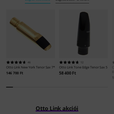
46
12
Otto Link
New York Tenor Sax 7*
Otto Link
Tone Edge Tenor Sax 5
O
B
58 400 Ft
146 700 Ft
1
Otto Link akciói