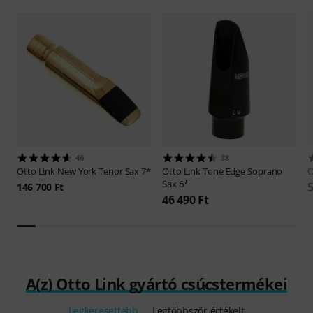
46
38
Otto Link
New York Tenor Sax 7*
Otto Link
Tone Edge Soprano
O
Sax 6*
5
146 700 Ft
46 490 Ft
A(z) Otto Link gyártó csúcstermékei
Legkeresettebb
Legtöbbször értékelt