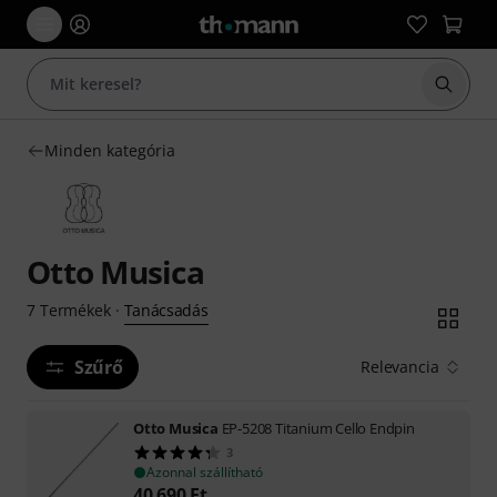
Keresés
Minden kategória
Otto Musica
Tanácsadás
7
Termékek
·
Szűrő
Relevancia
Otto Musica
EP-5208 Titanium Cello Endpin
3
Azonnal szállítható
40 690
Ft