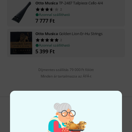
Otto Musica
TP-2487 Tailpiece Cello 4/4
2
Azonnal szállítható
7 777
Ft
Otto Musica
Golden Lion Er-Hu Strings
2
Azonnal szállítható
5 399
Ft
Díjmentes szállítás 79 000 Ft fölött
Minden ár tartalmazza az ÁFÁ-t
Tetszik, amit látsz?
Megosztás
Súgó & Visszajelzések