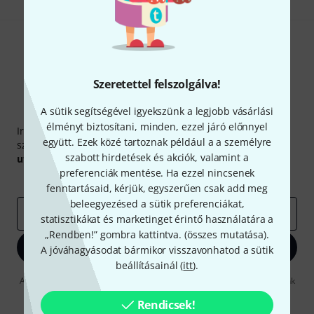
Szeretettel felszolgálva!
A sütik segítségével igyekszünk a legjobb vásárlási
Thomann hírlevél
élményt biztosítani, minden, ezzel járó előnnyel
Iratkozz fel a Thomann angol nyelvű hírlevelére, és kis
együtt. Ezek közé tartoznak például a a személyre
szerencsével megnyerheted a
50
egyenként
50 € értékű
szabott hirdetések és akciók, valamint a
utalvány
egyikét.
preferenciák mentése. Ha ezzel nincsenek
Inspiráló gondolatok
Akciók
Thomann
fenntartásaid, kérjük, egyszerűen csak add meg
beleegyezésed a sütik preferenciákat,
e-mail cím
*
statisztikákat és marketinget érintő használatára a
„Rendben!” gombra kattintva. (
összes mutatása
).
Bejelentkezés
A jóváhagyásodat bármikor visszavonhatod a sütik
beállításainál (
itt
).
A "Bejelentkezés" gombra kattintva elfogadja, hogy e-mailben küldjünk
önnek hirdetéseket. Bármikor leiratkozhat erről. A hírlevélről további
információkat az
data protection guideline
Rendicsek!
-ben talál.