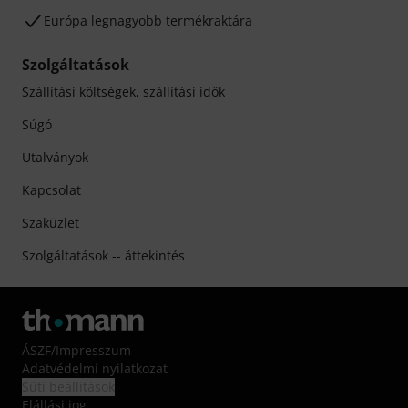
Európa legnagyobb termékraktára
Szolgáltatások
Szállítási költségek, szállítási idők
Súgó
Utalványok
Kapcsolat
Szaküzlet
Szolgáltatások -- áttekintés
ÁSZF
/
Impresszum
Adatvédelmi nyilatkozat
Süti beállítások
Elállási jog