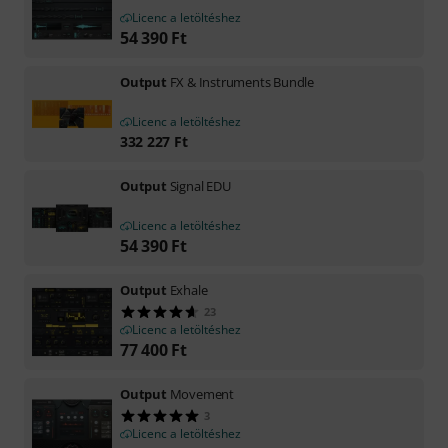
Licenc a letöltéshez
54 390
Ft
Output
FX & Instruments Bundle
Licenc a letöltéshez
332 227
Ft
Output
Signal EDU
Licenc a letöltéshez
54 390
Ft
Output
Exhale
23
Licenc a letöltéshez
77 400
Ft
Output
Movement
3
Licenc a letöltéshez