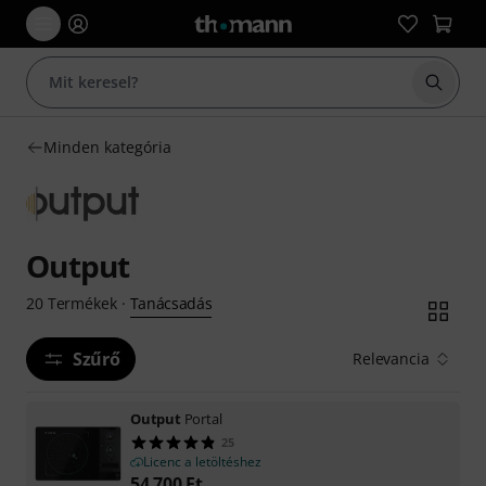
Keresés
Minden kategória
Output
Tanácsadás
20
Termékek
·
Szűrő
Relevancia
Output
Portal
25
Licenc a letöltéshez
54 700
Ft