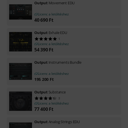
Output
Movement EDU
Licenc a letöltéshez
40 690
Ft
Output
Exhale EDU
1
Licenc a letöltéshez
54 390
Ft
Output
Instruments Bundle
Licenc a letöltéshez
195 200
Ft
Output
Substance
3
Licenc a letöltéshez
77 400
Ft
Output
Analog Strings EDU