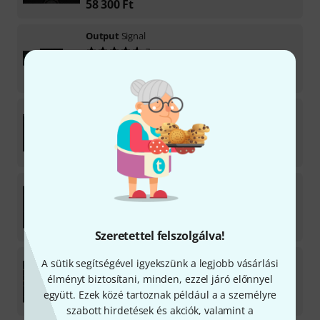
58 300
Ft
Output
Signal
7
Licenc a letöltéshez
77 400
Ft
Output
REV X-Loops
Licenc a letöltéshez
38 690
Ft
Output
Analog Strings
2
Licenc a letöltéshez
77 400
Ft
Szeretettel felszolgálva!
Output
Analog Brass & Winds
A sütik segítségével igyekszünk a legjobb vásárlási
élményt biztosítani, minden, ezzel járó előnnyel
Licenc a letöltéshez
együtt. Ezek közé tartoznak például a a személyre
77 400
Ft
szabott hirdetések és akciók, valamint a