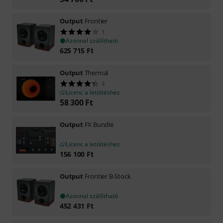
Output
Frontier
1
Azonnal szállítható
625 715
Ft
Output
Thermal
3
Licenc a letöltéshez
58 300
Ft
Output
FX Bundle
Licenc a letöltéshez
156 100
Ft
Output
Frontier B-Stock
Azonnal szállítható
452 431
Ft