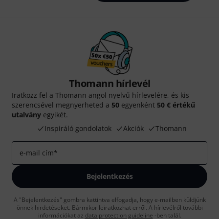
Thomann hírlevél
Iratkozz fel a Thomann angol nyelvű hírlevelére, és kis
szerencsével megnyerheted a
50
egyenként
50 € értékű
utalvány
egyikét.
Inspiráló gondolatok
Akciók
Thomann
e-mail cím
*
Bejelentkezés
A "Bejelentkezés" gombra kattintva elfogadja, hogy e-mailben küldjünk
önnek hirdetéseket. Bármikor leiratkozhat erről. A hírlevélről további
információkat az
data protection guideline
-ben talál.