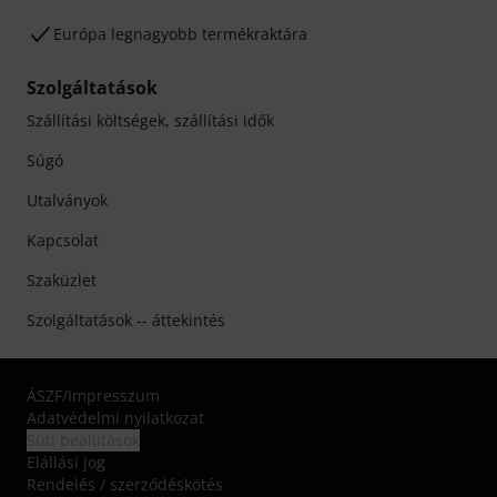
Európa legnagyobb termékraktára
Szolgáltatások
Szállítási költségek, szállítási idők
Súgó
Utalványok
Kapcsolat
Szaküzlet
Szolgáltatások -- áttekintés
ÁSZF
/
Impresszum
Adatvédelmi nyilatkozat
Süti beállítások
Elállási jog
Rendelés / szerződéskötés