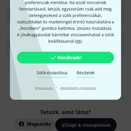
preferenciák mentése. Ha ezzel nincsenek
Output
REV
fenntartásaid, kérjük, egyszerűen csak add meg
2
beleegyezésed a sütik preferenciákat,
Licenc a letöltéshez
statisztikákat és marketinget érintő használatára a
77 400
Ft
„Rendben!” gombra kattintva. (
összes mutatása
).
A jóváhagyásodat bármikor visszavonhatod a sütik
Output
REV/Signal Bundle
beállításainál (
itt
).
Licenc a letöltéshez
135 000
Ft
Rendicsek!
Díjmentes szállítás 79 000 Ft fölött
Sütik elutasítása
Részletek
Minden ár tartalmazza az ÁFÁ-t
·
Impresszum
Adatvédelmi nyilatkozat
Tetszik, amit látsz?
Megosztás
Súgó & Visszajelzések