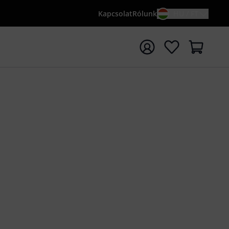
Kapcsolat
Rólunk
HU / FT
sés indítása {searchTerm} keresőszóval