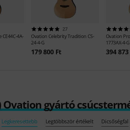
27
te CE44C-4A-
Ovation
Celebrity Tradition CS-
Ovation
Pro
24-4-G
1773AX-4-G
179 800 Ft
394 873 
) Ovation gyártó csúcsterm
Legkeresettebb
Legtöbbször értékelt
Dicsőségfal