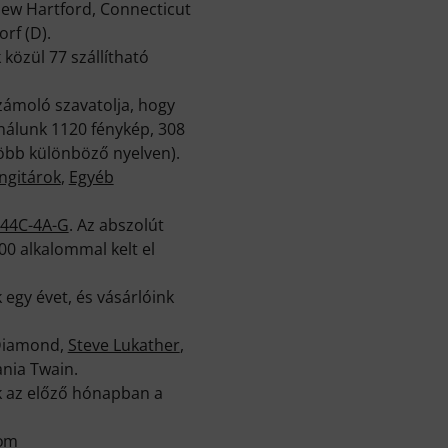
 New Hartford, Connecticut
rf (D).
közül 77 szállítható
zámoló szavatolja, hogy
nálunk 1120 fénykép, 308
több különböző nyelven).
ngitárok
,
Egyéb
CE44C-4A-G
. Az abszolút
00 alkalommal kelt el
egy évet, és vásárlóink
 Diamond,
Steve Lukather
,
nia Twain.
k az előző hónapban a
com