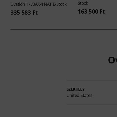
Stock
Ovation
1773AX-4 NAT B-Stock
163 500 Ft
335 583 Ft
Ov
SZÉKHELY
United States