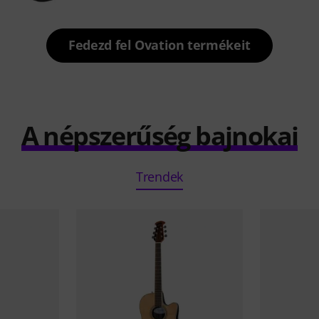
Fedezd fel Ovation termékeit
A népszerűség bajnokai
Trendek