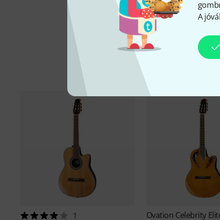
gombra
A jóvá
Ovation
Celebrity Eli
1