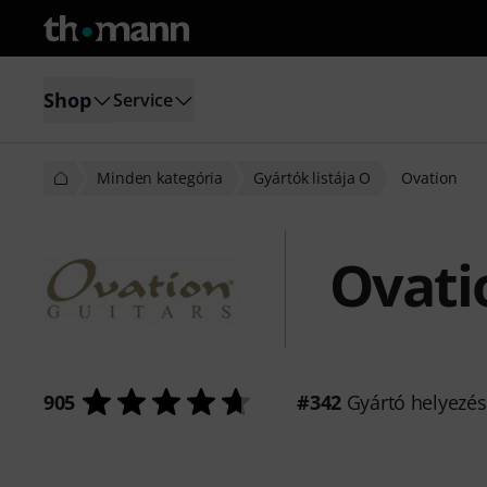
Shop
Service
Minden kategória
Gyártók listája O
Ovation
Ovati
905
#342
Gyártó helyezé