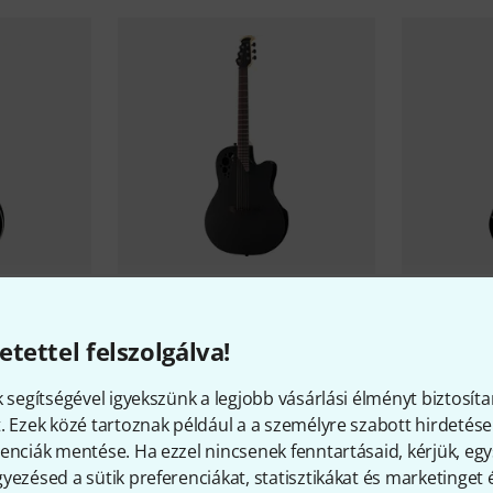
7
tePlusCE48P-
Ovation
Pro Series Elite 2078TX-
Ovation
Cel
etettel felszolgálva!
5-G
G
335 583 Ft
215 400 
k segítségével igyekszünk a legjobb vásárlási élményt biztosíta
. Ezek közé tartoznak például a a személyre szabott hirdetések
enciák mentése. Ha ezzel nincsenek fenntartásaid, kérjük, e
yezésed a sütik preferenciákat, statisztikákat és marketinget