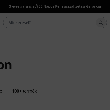
3 éves garancia
30 Napos Pénzvisszafizetési Garancia
Kere
on
se
100+
termék