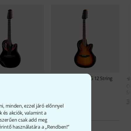
Ovation
2758-NEB-G 12 String
36
Elite Pro
ebrity Elite CE4412-5-
O
St
427 653 Ft
Ft
3
ni, minden, ezzel járó előnnyel
 és akciók, valamint a
gyszerűen csak add meg
 érintő használatára a „Rendben!”