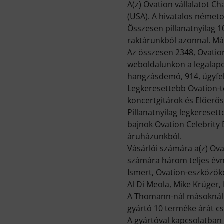
A(z) Ovation vállalatot C
(USA). A hivatalos németo
Összesen pillanatnyilag 1
raktárunkból azonnal. Má
Az összesen 2348, Ovatio
weboldalunkon a legalapo
hangzásdemó, 914, ügyfele
Legkeresettebb Ovation-
koncertgitárok
és
Előerős
Pillanatnyilag legkerese
bajnok
Ovation Celebrity
áruházunkból.
Vásárlói számára a(z) Ova
számára három teljes évn
Ismert, Ovation-eszközök
Al Di Meola, Mike Krüger
A Thomann-nál másoknál j
gyártó 10 terméke árát c
A gyártóval kapcsolatban 