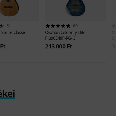
51
69
 Series Classic
Ovation
Celebrity Elite
O
PlusCE48P-RG-G
St
Ft
213 000 Ft
3
ékei