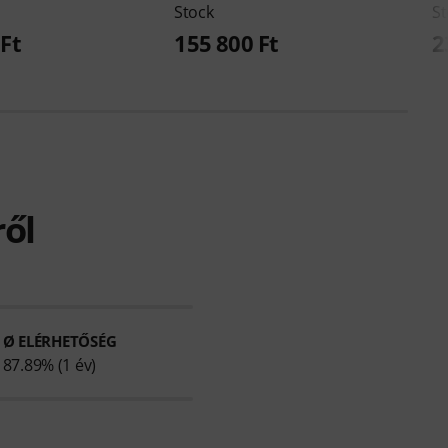
Stock
St
Ft
155 800 Ft
2
ről
Ø ELÉRHETŐSÉG
87.89% (1 év)