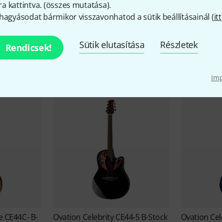
 kattintva. (
összes mutatása
).
hagyásodat bármikor visszavonhatod a sütik beállításainál (
itt
Ovation akciói
Sütik elutasítása
Részletek
Rendicsek!
Alkalmi vételek
Im
te CE44C- B-
Ovation
Celebrity CE44-5 B-Stock
Ovation
Cel