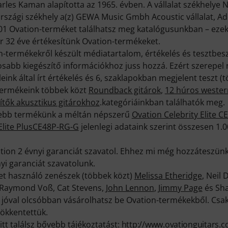
harles Kaman alapította az 1965. évben. A vállalat székhelye
rszági székhely a(z) GEWA Music Gmbh Acoustic vállalat, Ado
01 Ovation-terméket találhatsz meg katalógusunkban – ezek 
r 32 éve értékesítünk Ovation-termékeket.
n-termékekről készült médiatartalom, értékelés és tesztbes
sabb kiegészítő információkhoz juss hozzá. Ezért szerepel 
ink által írt értékelés és 6, szaklapokban megjelent teszt (
termékeink többek közt
Roundback gitárok
,
12 húros wester
ítők akusztikus gitárokhoz
.kategóriáinkban találhatók meg.
ttebb termékünk a méltán népszerű
Ovation Celebrity Elite 
 Elite PlusCE48P-RG-G
jelenlegi adataink szerint összesen 1.0
tion 2 évnyi garanciát szavatol. Ehhez mi még hozzáteszünk 
yi garanciát szavatolunk.
et használó zenészek (többek közt)
Melissa Etheridge
, Neil
, Raymond Voß, Cat Stevens,
John Lennon
,
Jimmy Page
és Sha
óval olcsóbban vásárolhatsz be Ovation-termékekből. Csa
sökkentettük.
itt találsz bővebb tájékoztatást:
http://www.ovationguitars.