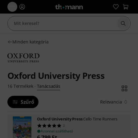
Keresés
Minden kategória
Oxford University Press
Tanácsadás
16
Termékek
·
Szűrő
Relevancia
Oxford University Press
Cello Time Runners
2
Azonnal szállítható
6 799
Ft