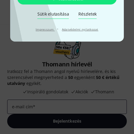
Megosztás
Súgó & Visszajelzések
Sütik elutasítása
Részletek
·
Impresszum
Adatvédelmi nyilatkozat
Thomann hírlevél
Iratkozz fel a Thomann angol nyelvű hírlevelére, és kis
szerencsével megnyerheted a
50
egyenként
50 € értékű
utalvány
egyikét.
Inspiráló gondolatok
Akciók
Thomann
e-mail cím
*
Bejelentkezés