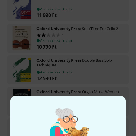
Azonnal szállítható
11 990
Ft
Oxford University Press
Solo Time For Cello 2
1
Azonnal szállítható
10 790
Ft
Oxford University Press
Double Bass Solo
Techniques
Azonnal szállítható
12 590
Ft
Oxford University Press
Organ Music Women
Azonnal szállítható
15 690
Ft
Oxford University Press
Viola Time Duets
1
Azonnal szállítható