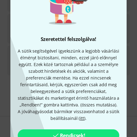
5 999
Ft
Oxford University Press
John Williams
Azonnal szállítható
15 090
Ft
Szeretettel felszolgálva!
Oxford University Press
Violinworks 2
A sütik segítségével igyekszünk a legjobb vásárlási
élményt biztosítani, minden, ezzel járó előnnyel
4
Hozzávetőleg egy héten belül raktáron
együtt. Ezek közé tartoznak például a a személyre
13 990
Ft
szabott hirdetések és akciók, valamint a
preferenciák mentése. Ha ezzel nincsenek
fenntartásaid, kérjük, egyszerűen csak add meg
Díjmentes szállítás 79 000 Ft fölött
beleegyezésed a sütik preferenciákat,
Minden ár tartalmazza az ÁFÁ-t
statisztikákat és marketinget érintő használatára a
„Rendben!” gombra kattintva. (
összes mutatása
).
A jóváhagyásodat bármikor visszavonhatod a sütik
beállításainál (
itt
).
Tetszik, amit látsz?
Rendicsek!