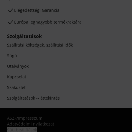
Elégedettségi Garancia
Európa legnagyobb termékraktára
Szolgáltatások
Szállítási költségek, szállítási idők
Súgó
Utalványok
Kapcsolat
Szaküzlet
Szolgáltatások -- áttekintés
ÁSZF
/
Impresszum
Adatvédelmi nyilatkozat
Süti beállítások