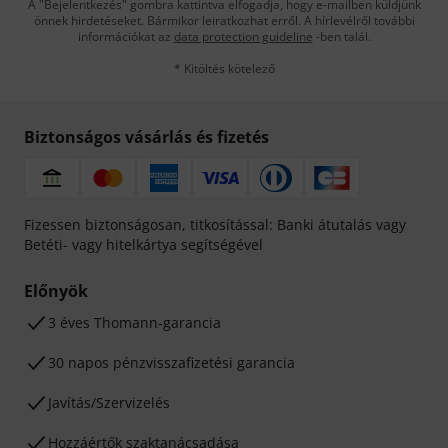
A "Bejelentkezés" gombra kattintva elfogadja, hogy e-mailben küldjünk
önnek hirdetéseket. Bármikor leiratkozhat erről. A hírlevélről további
információkat az
data protection guideline
-ben talál.
* Kitöltés kötelező
Biztonságos vásárlás és fizetés
Fizessen biztonságosan, titkosítással: Banki átutalás vagy
Betéti- vagy hitelkártya segítségével
Előnyök
3 éves Thomann-garancia
30 napos pénzvisszafizetési garancia
Javítás/Szervizelés
Hozzáértők szaktanácsadása