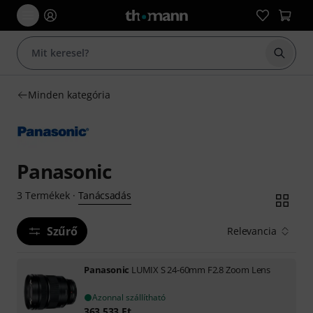
Keresés
Minden kategória
Panasonic
Tanácsadás
3
Termékek
·
Szűrő
Relevancia
Panasonic
LUMIX S 24-60mm F2.8 Zoom Lens
Azonnal szállítható
363 533
Ft