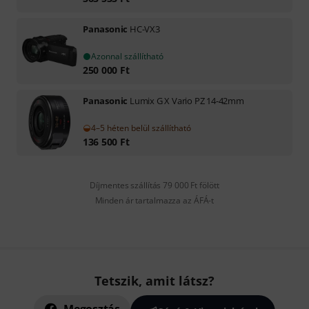
Panasonic
HC-VX3
Azonnal szállítható
250 000
Ft
Panasonic
Lumix G X Vario PZ 14-42mm
4–5 héten belül szállítható
136 500
Ft
Díjmentes szállítás 79 000 Ft fölött
Minden ár tartalmazza az ÁFÁ-t
Tetszik, amit látsz?