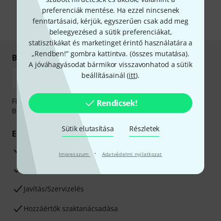
önnek hirdetéseket. Bármikor leiratkozhat erről. A hírlevélről további
információkat az
data protection guideline
-ben talál.
preferenciák mentése. Ha ezzel nincsenek
fenntartásaid, kérjük, egyszerűen csak add meg
* Kitöltés kötelező
beleegyezésed a sütik preferenciákat,
statisztikákat és marketinget érintő használatára a
„Rendben!” gombra kattintva. (
összes mutatása
).
Biztonságos vásárlás és fizetés
A jóváhagyásodat bármikor visszavonhatod a sütik
beállításainál (
itt
).
Fizessen biztonságosan, titkosítással: Banki átutalás vagy
Rendicsek!
Betéti- vagy hitelkártya segítségével
Sütik elutasítása
Részletek
Előnyök
3 éves Thomann-garancia
·
Impresszum
Adatvédelmi nyilatkozat
30 napos pénzvisszafizetési garancia
Javítás/Szervizelés
Hozzáértők szaktanácsadása