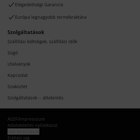
Elégedettségi Garancia
Európa legnagyobb termékraktára
Szolgáltatások
Szállítási költségek, szállítási idők
Súgó
Utalványok
Kapcsolat
Szaküzlet
Szolgáltatások -- áttekintés
ÁSZF
/
Impresszum
Adatvédelmi nyilatkozat
Süti beállítások
Elállási jog