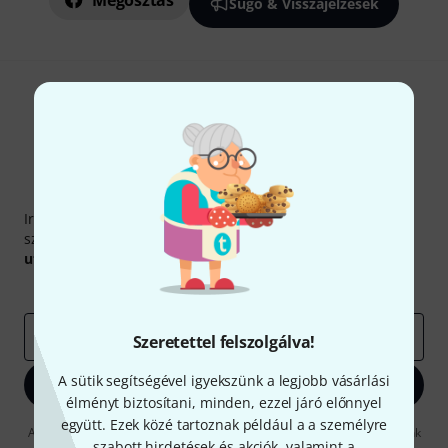
Megosztás
Súgó & Visszajelzések
Thomann hírlevél
Iratkozz fel a Thomann angol nyelvű hírlevelére, és kis
szerencsével megnyerheted a
50
egyenként
50 € értékű
utalvány
egyikét.
Inspiráló gondolatok
Akciók
Thomann
e-mail cím
*
Szeretettel felszolgálva!
A sütik segítségével igyekszünk a legjobb vásárlási
Bejelentkezés
élményt biztosítani, minden, ezzel járó előnnyel
együtt. Ezek közé tartoznak például a a személyre
A "Bejelentkezés" gombra kattintva elfogadja, hogy e-mailben küldjünk
szabott hirdetések és akciók, valamint a