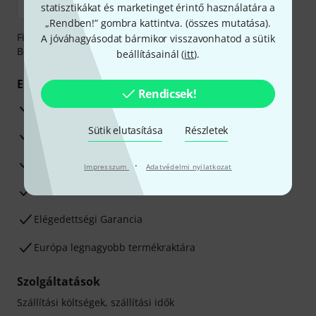
statisztikákat és marketinget érintő használatára a
„Rendben!” gombra kattintva. (
összes mutatása
).
Fizessen biztonságosan, titkosítással: Banki átutalás vagy
A jóváhagyásodat bármikor visszavonhatod a sütik
Betéti- vagy hitelkártya segítségével
beállításainál (
itt
).
Előnyök
Rendicsek!
3 éves Thomann-garancia
Sütik elutasítása
Részletek
30 napos pénzvisszafizetési garancia
Javítás/Szervizelés
·
Impresszum
Adatvédelmi nyilatkozat
Hozzáértők szaktanácsadása
Elégedettségi Garancia
Európa legnagyobb termékraktára
Szolgáltatások
Szállítási költségek, szállítási idők