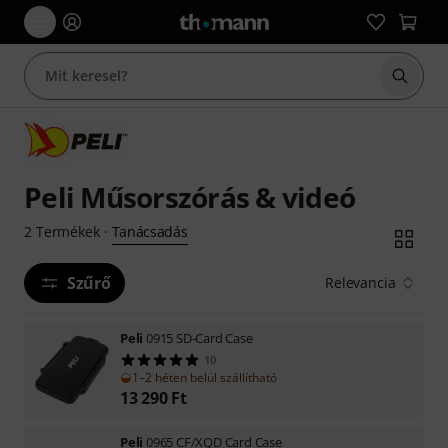
Keresés
Peli Műsorszórás & videó
Tanácsadás
2
Termékek
·
Szűrő
Relevancia
Peli
0915 SD-Card Case
10
1–2 héten belül szállítható
13 290
Ft
Peli
0965 CF/XQD Card Case