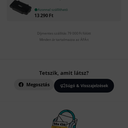
Azonnal szállítható
13 290
Ft
Díjmentes szállítás 79 000 Ft fölött
Minden ár tartalmazza az ÁFÁ-t
Tetszik, amit látsz?
Megosztás
Súgó & Visszajelzések