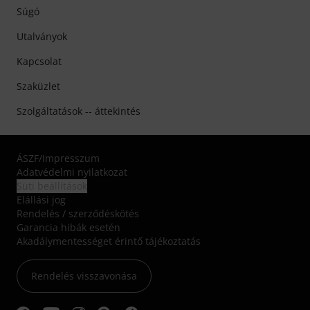
Súgó
Utalványok
Kapcsolat
Szaküzlet
Szolgáltatások -- áttekintés
ÁSZF
/
Impresszum
Adatvédelmi nyilatkozat
Süti beállítások
Elállási jog
Rendelés / szerződéskötés
Garancia hibák esetén
Akadálymentességet érintő tájékoztatás
Rendelés visszavonása