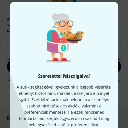
Thomann hírlevél
Iratkozz fel a Thomann angol nyelvű hírlevelére, és kis
szerencsével megnyerheted a
50
egyenként
50 € értékű
utalvány
egyikét.
Inspiráló gondolatok
Akciók
Thomann
e-mail cím
*
Bejelentkezés
Szeretettel felszolgálva!
A "Bejelentkezés" gombra kattintva elfogadja, hogy e-mailben küldjünk
önnek hirdetéseket. Bármikor leiratkozhat erről. A hírlevélről további
A sütik segítségével igyekszünk a legjobb vásárlási
információkat az
data protection guideline
-ben talál.
élményt biztosítani, minden, ezzel járó előnnyel
* Kitöltés kötelező
együtt. Ezek közé tartoznak például a a személyre
szabott hirdetések és akciók, valamint a
preferenciák mentése. Ha ezzel nincsenek
Biztonságos vásárlás és fizetés
fenntartásaid, kérjük, egyszerűen csak add meg
beleegyezésed a sütik preferenciákat,