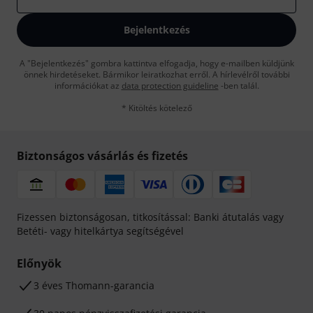
Bejelentkezés
A "Bejelentkezés" gombra kattintva elfogadja, hogy e-mailben küldjünk
önnek hirdetéseket. Bármikor leiratkozhat erről. A hírlevélről további
információkat az
data protection guideline
-ben talál.
* Kitöltés kötelező
Biztonságos vásárlás és fizetés
Fizessen biztonságosan, titkosítással: Banki átutalás vagy
Betéti- vagy hitelkártya segítségével
Előnyök
3 éves Thomann-garancia