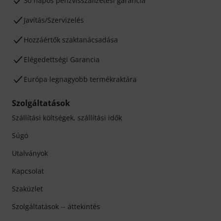
30 napos pénzvisszafizetési garancia
Javítás/Szervizelés
Hozzáértők szaktanácsadása
Elégedettségi Garancia
Európa legnagyobb termékraktára
Szolgáltatások
Szállítási költségek, szállítási idők
Súgó
Utalványok
Kapcsolat
Szaküzlet
Szolgáltatások -- áttekintés