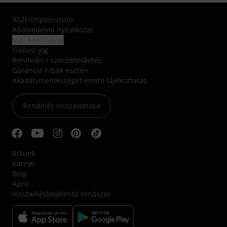
ÁSZF
/
Impresszum
Adatvédelmi nyilatkozat
Süti beállítások
Elállási jog
Rendelés / szerződéskötés
Garancia hibák esetén
Akadálymentességet érintő tájékoztatás
Rendelés visszavonása
Rólunk
Karrier
Blog
Apró
Visszaélésbejelentő rendszer