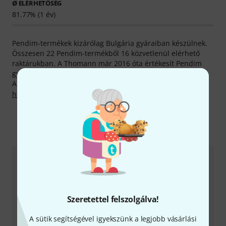
Ø ELÉRHETŐSÉG
81.77% (1 év)
Pendim-termékek kizárólag Bulgária gyáraiban készülnek.
Összesen 22 Pendim-termékből 16 közvetlenül elérhető
raktárukban. A Thomann már 2016 óta értékesít Pendim
gyártotta termékeket.
A gyártóval kapcsolatban itt találsz bővebb tájékoztatást:
http://pendim.com
Így érhetsz el minket
Ügyfélszolgálat - Magyarország
Szeretettel felszolgálva!
A sütik segítségével igyekszünk a legjobb vásárlási