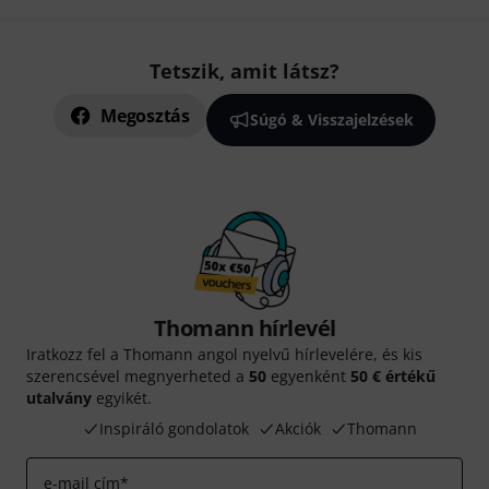
Tetszik, amit látsz?
Megosztás
Súgó & Visszajelzések
Thomann hírlevél
Iratkozz fel a Thomann angol nyelvű hírlevelére, és kis
szerencsével megnyerheted a
50
egyenként
50 € értékű
utalvány
egyikét.
Inspiráló gondolatok
Akciók
Thomann
e-mail cím
*