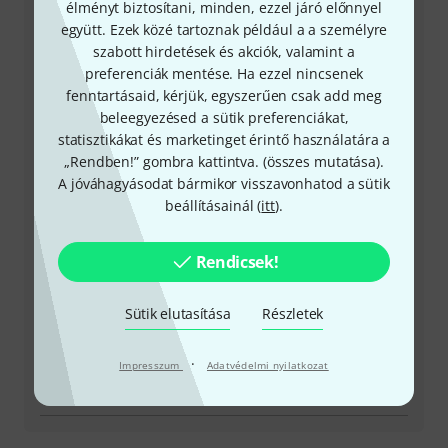
élményt biztosítani, minden, ezzel járó előnnyel
+49-9546-9223-531
együtt. Ezek közé tartoznak például a a személyre
szabott hirdetések és akciók, valamint a
Ügyfélszolgálatunk minden kérdés és észrevétel esetén
preferenciák mentése. Ha ezzel nincsenek
örömmel áll rendelkezésedre
fenntartásaid, kérjük, egyszerűen csak add meg
beleegyezésed a sütik preferenciákat,
Készítsd elő ügyfélszámodat
statisztikákat és marketinget érintő használatára a
„Rendben!” gombra kattintva. (
összes mutatása
).
Nyitvatartási idő (CEST - Közép-európai
A jóváhagyásodat bármikor visszavonhatod a sütik
nyári időszámítás)
beállításainál (
itt
).
Visszahívást kérek
Rendicsek!
Még több elérhetőség
Sütik elutasítása
Részletek
Termék visszaküldése
·
Impresszum
Adatvédelmi nyilatkozat
Minden kapcsolattartó