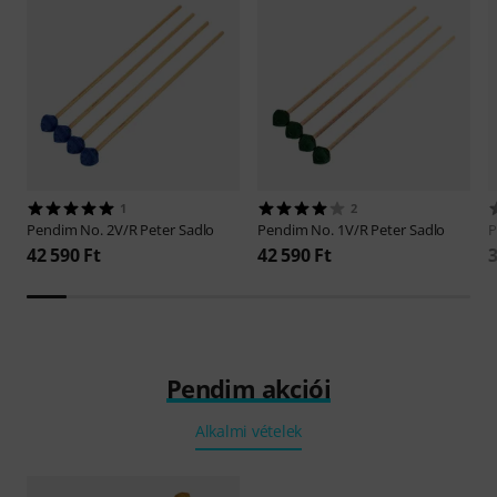
1
2
Pendim
No. 2V/R Peter Sadlo
Pendim
No. 1V/R Peter Sadlo
42 590 Ft
42 590 Ft
3
Pendim akciói
Alkalmi vételek