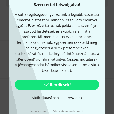
109 000
Ft
Szeretettel felszolgálva!
A sütik segítségével igyekszünk a legjobb vásárlási
Díjmentes szállítás 79 000 Ft fölött
élményt biztosítani, minden, ezzel járó előnnyel
Minden ár tartalmazza az ÁFÁ-t
együtt. Ezek közé tartoznak például a a személyre
szabott hirdetések és akciók, valamint a
preferenciák mentése. Ha ezzel nincsenek
fenntartásaid, kérjük, egyszerűen csak add meg
beleegyezésed a sütik preferenciákat,
Tetszik, amit látsz?
statisztikákat és marketinget érintő használatára a
„Rendben!” gombra kattintva. (
összes mutatása
).
Megosztás
Súgó & Visszajelzések
A jóváhagyásodat bármikor visszavonhatod a sütik
beállításainál (
itt
).
Rendicsek!
Sütik elutasítása
Részletek
·
Impresszum
Thomann hírlevél
Adatvédelmi nyilatkozat