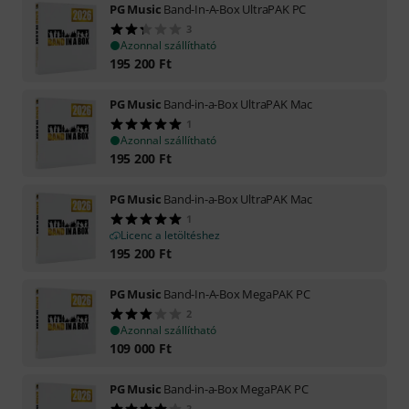
PG Music
Band-In-A-Box UltraPAK PC
3
Azonnal szállítható
195 200
Ft
PG Music
Band-in-a-Box UltraPAK Mac
1
Azonnal szállítható
195 200
Ft
PG Music
Band-in-a-Box UltraPAK Mac
1
Licenc a letöltéshez
195 200
Ft
PG Music
Band-In-A-Box MegaPAK PC
2
Azonnal szállítható
109 000
Ft
PG Music
Band-in-a-Box MegaPAK PC
3