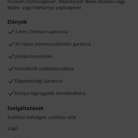
Fizessen biztonságosan, titkosítással: Banki átutalás vagy
Betéti- vagy hitelkártya segítségével
Előnyök
3 éves Thomann-garancia
30 napos pénzvisszafizetési garancia
Javítás/Szervizelés
Hozzáértők szaktanácsadása
Elégedettségi Garancia
Európa legnagyobb termékraktára
Szolgáltatások
Szállítási költségek, szállítási idők
Súgó