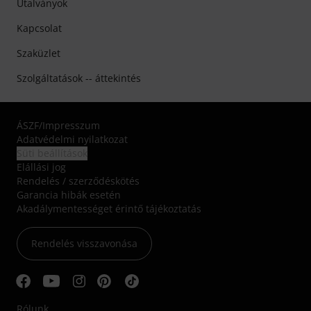
Utalványok
Kapcsolat
Szaküzlet
Szolgáltatások -- áttekintés
ÁSZF
/
Impresszum
Adatvédelmi nyilatkozat
Süti beállítások
Elállási jog
Rendelés / szerződéskötés
Garancia hibák esetén
Akadálymentességet érintő tájékoztatás
Rendelés visszavonása
Rólunk