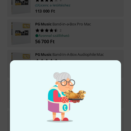
Licenc a letöltéshez
113 000
Ft
PG Music
Band-in-a-Box Pro Mac
2
Azonnal szállítható
56 700
Ft
PG Music
Band-In-A-Box Audiophile Mac
1
Rövid várakozási idő (2-5 nap) után szállítható
263 761
Ft
PG Music
Band-in-a-Box MegaPAK Mac
Licenc a letöltéshez
109 000
Ft
PG Music
Band-in-a-Box MegaPAK Mac
2
Azonnal szállítható