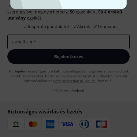
Iratkozz fel a Thomann angol nyelvű hírlevelére, és kis
szerencsével megnyerheted a
50
egyenként
50 € értékű
utalvány
egyikét.
Inspiráló gondolatok
Akciók
Thomann
e-mail cím
*
Bejelentkezés
A "Bejelentkezés" gombra kattintva elfogadja, hogy e-mailben küldjünk
önnek hirdetéseket. Bármikor leiratkozhat erről. A hírlevélről további
információkat az
data protection guideline
-ben talál.
* Kitöltés kötelező
Biztonságos vásárlás és fizetés