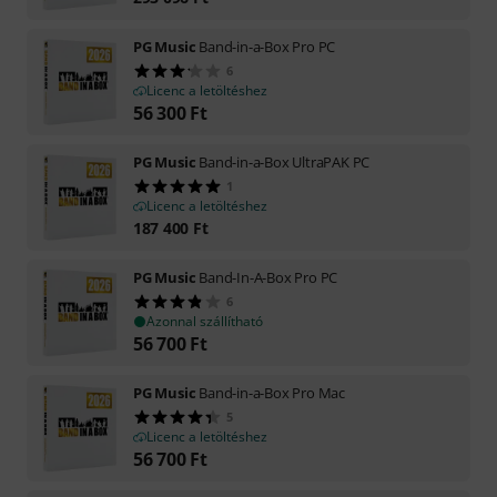
PG Music
Band-in-a-Box Pro PC
6
Licenc a letöltéshez
56 300
Ft
PG Music
Band-in-a-Box UltraPAK PC
1
Licenc a letöltéshez
187 400
Ft
PG Music
Band-In-A-Box Pro PC
6
Azonnal szállítható
56 700
Ft
PG Music
Band-in-a-Box Pro Mac
5
Licenc a letöltéshez
56 700
Ft