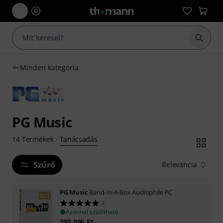
Keresés
Minden kategória
PG Music
Tanácsadás
14
Termékek
·
Szűrő
Relevancia
PG Music
Band-In-A-Box Audiophile PC
3
Azonnal szállítható
293 096
Ft