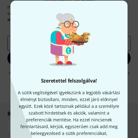
Iratkozz fel a Thomann angol nyelvű hírlevelére, és kis
szerencsével megnyerheted a
50
egyenként
50 € értékű
utalvány
egyikét.
Inspiráló gondolatok
Akciók
Thomann
e-mail cím
*
Bejelentkezés
A "Bejelentkezés" gombra kattintva elfogadja, hogy e-mailben küldjünk
önnek hirdetéseket. Bármikor leiratkozhat erről. A hírlevélről további
Szeretettel felszolgálva!
információkat az
data protection guideline
-ben talál.
A sütik segítségével igyekszünk a legjobb vásárlási
* Kitöltés kötelező
élményt biztosítani, minden, ezzel járó előnnyel
együtt. Ezek közé tartoznak például a a személyre
szabott hirdetések és akciók, valamint a
Biztonságos vásárlás és fizetés
preferenciák mentése. Ha ezzel nincsenek
fenntartásaid, kérjük, egyszerűen csak add meg
beleegyezésed a sütik preferenciákat,