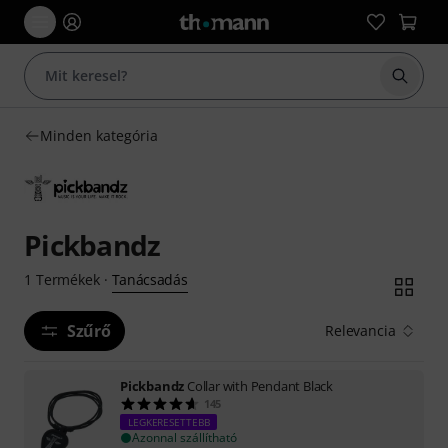
Keresés
Minden kategória
Pickbandz
Tanácsadás
1
Termékek
·
Szűrő
Relevancia
Pickbandz
Collar with Pendant Black
145
LEGKERESETTEBB
Azonnal szállítható