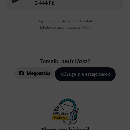
3 444
Ft
Díjmentes szállítás 79 000 Ft fölött
Minden ár tartalmazza az ÁFÁ-t
Tetszik, amit látsz?
Megosztás
Súgó & Visszajelzések
Thomann hírlevél