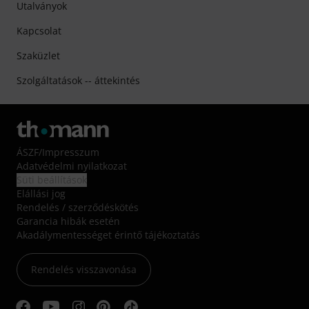
Utalványok
Kapcsolat
Szaküzlet
Szolgáltatások -- áttekintés
ÁSZF
/
Impresszum
Adatvédelmi nyilatkozat
Süti beállítások
Elállási jog
Rendelés / szerződéskötés
Garancia hibák esetén
Akadálymentességet érintő tájékoztatás
Rendelés visszavonása