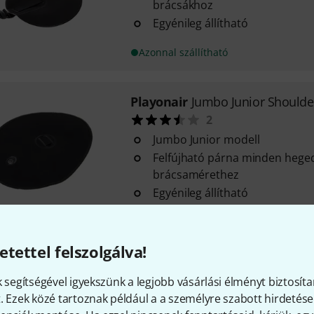
brácsákhoz
Egyénileg állítható
Azonnal szállítható
Playonair
Jumbo Junior Shoulde
2
Jumbo Junior modell
Felfújható párna minden hege
brácsamérethez
Egyénileg állítható
Azonnal szállítható
etettel felszolgálva!
Playonair
Violin Deluxe 4/4 - 3/
k segítségével igyekszünk a legjobb vásárlási élményt biztosíta
Deluxe változat
. Ezek közé tartoznak például a a személyre szabott hirdetések
Felfújható párna 4/4 - 3/4 he