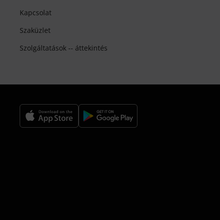
Kapcsolat
Szaküzlet
Szolgáltatások -- áttekintés