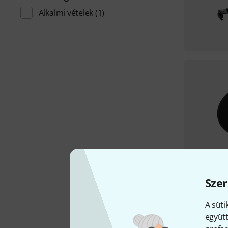
Alkalmi vételek
(1)
Szer
A süti
együtt