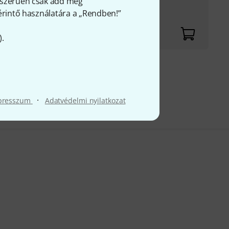
gyszerűen csak add meg
 érintő használatára a „Rendben!”
).
fölött
FÁ-t
·
presszum
Adatvédelmi nyilatkozat