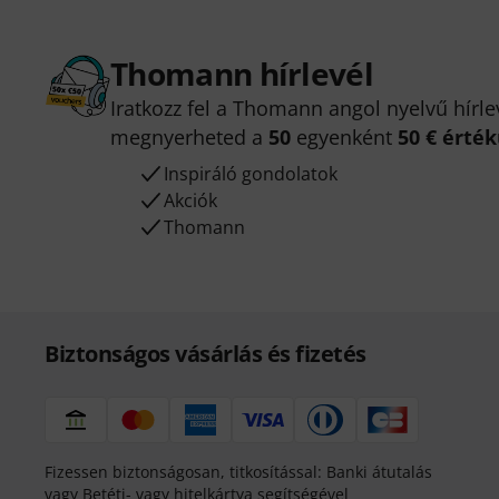
Thomann hírlevél
Iratkozz fel a Thomann angol nyelvű hírle
megnyerheted a
50
egyenként
50 € érté
Inspiráló gondolatok
Akciók
Thomann
Biztonságos vásárlás és fizetés
Fizessen biztonságosan, titkosítással: Banki átutalás
vagy Betéti- vagy hitelkártya segítségével