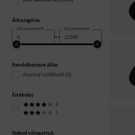
Árkategória
(Ft) pénznemről
(Ft) pénznemre
Rendelkezésre állás
Azonnal szállítható
(5)
Értékelés
3
1
Neked válogattuk