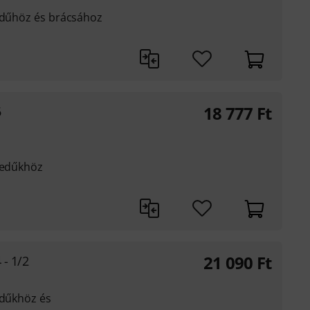
gedűhöz és brácsához
18 777
Ft
6
egedűkhöz
21 090
Ft
 - 1/2
edűkhöz és