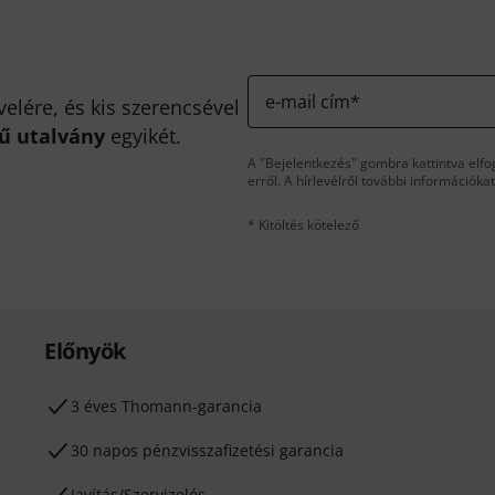
e-mail cím
*
velére, és kis szerencsével
kű utalvány
egyikét.
A "Bejelentkezés" gombra kattintva elfo
erről. A hírlevélről további információka
* Kitöltés kötelező
Előnyök
3 éves Thomann-garancia
30 napos pénzvisszafizetési garancia
Javítás/Szervizelés