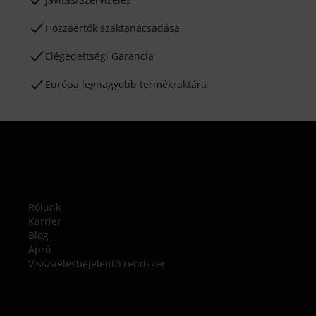
Hozzáértők szaktanácsadása
Elégedettségi Garancia
Európa legnagyobb termékraktára
Rólunk
Karrier
Blog
Apró
Visszaélésbejelentő rendszer