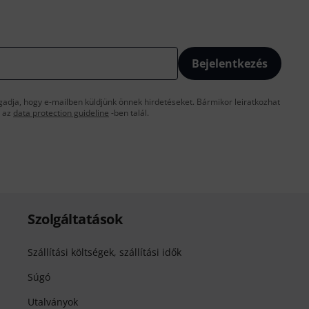
Bejelentkezés
gadja, hogy e-mailben küldjünk önnek hirdetéseket. Bármikor leiratkozhat
t az
data protection guideline
-ben talál.
Szolgáltatások
Szállítási költségek, szállítási idők
Súgó
Utalványok