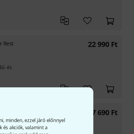
22 990
Ft
r Rest
dű- és
17 690
Ft
 B-Stock
ni, minden, ezzel járó előnnyel
 és akciók, valamint a
gedűhöz és brácsához