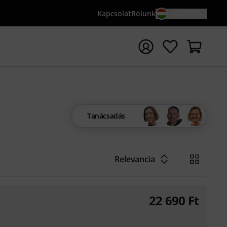
Kapcsolat
Rólunk
HU / FT
sés indítása {searchTerm} keresőszóval
Tanácsadás
Relevancia
22 690
Ft
4