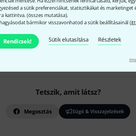
enciák mentése. Ha ezzel nincsenek fenntartásaid, kérjük, e
Egyénileg állítható
yezésed a sütik preferenciákat, statisztikákat és marketinget
 kattintva. (
összes mutatása
).
Azonnal szállítható
hagyásodat bármikor visszavonhatod a sütik beállításainál (
itt
Sütik elutasítása
Részletek
Rendicsek!
Díjmentes szállítás 79 000 Ft 
Minden ár tartalmazza az Á
Im
Tetszik, amit látsz?
Megosztás
Súgó & Visszajelzések