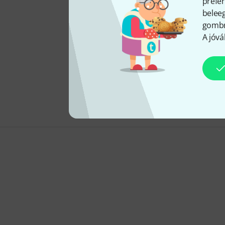
prefer
beleeg
gombra
A jóvá