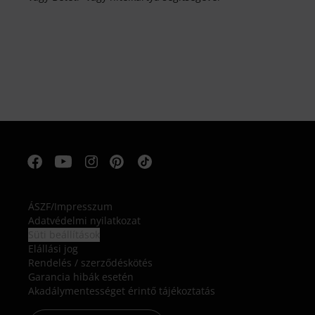
ÁSZF
/
Impresszum
Adatvédelmi nyilatkozat
Süti beállítások
Elállási jog
Rendelés / szerződéskötés
Garancia hibák esetén
Akadálymentességet érintő tájékoztatás