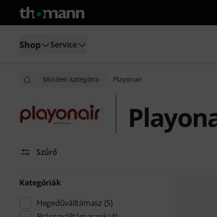
Shop
Service
Minden kategória
Playonair
Playona
Szűrő
Kategóriák
Hegedűválltámasz
(5)
Brácsaválltámaszok
(4)