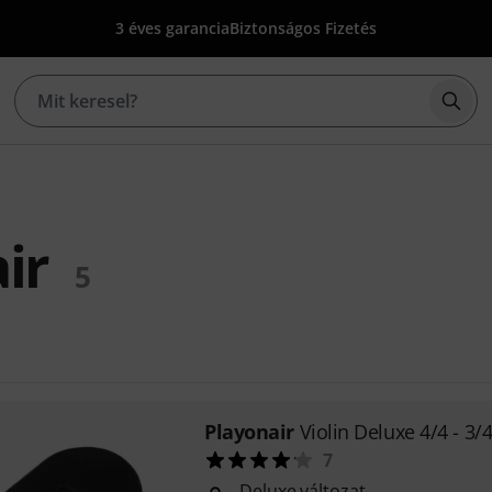
3 éves garancia
Biztonságos Fizetés
Kere
ir
5
Playonair
Violin Deluxe 4/4 - 3/
7
Deluxe változat