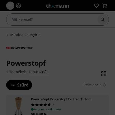
Keresés
Minden kategória
Powerstopf
Tanácsadás
1
Termékek
·
Szűrő
Relevancia
Powerstopf
Powerstopf for French Horn
7
Azonnal szállítható
59 990
Ft