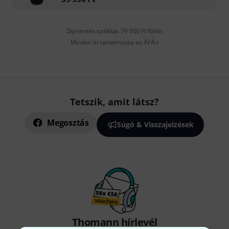
Díjmentes szállítás 79 000 Ft fölött
Minden ár tartalmazza az ÁFÁ-t
Tetszik, amit látsz?
Megosztás
Súgó & Visszajelzések
Thomann hírlevél