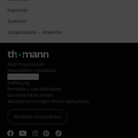
Kapcsolat
Szaküzlet
Szolgáltatások -- áttekintés
ÁSZF
/
Impresszum
Adatvédelmi nyilatkozat
Süti beállítások
Elállási jog
Rendelés / szerződéskötés
Garancia hibák esetén
Akadálymentességet érintő tájékoztatás
Rendelés visszavonása