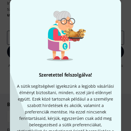
Iratkozz fel a Thomann angol nyelvű hírlevelére, és kis
szerencsével megnyerheted a
50
egyenként
50 € értékű
utalvány
egyikét.
Inspiráló gondolatok
Akciók
Thomann
e-mail cím
*
Bejelentkezés
A "Bejelentkezés" gombra kattintva elfogadja, hogy e-mailben küldjünk
önnek hirdetéseket. Bármikor leiratkozhat erről. A hírlevélről további
Szeretettel felszolgálva!
információkat az
data protection guideline
-ben talál.
* Kitöltés kötelező
A sütik segítségével igyekszünk a legjobb vásárlási
élményt biztosítani, minden, ezzel járó előnnyel
együtt. Ezek közé tartoznak például a a személyre
Biztonságos vásárlás és fizetés
szabott hirdetések és akciók, valamint a
preferenciák mentése. Ha ezzel nincsenek
fenntartásaid, kérjük, egyszerűen csak add meg
beleegyezésed a sütik preferenciákat,
Fizessen biztonságosan, titkosítással: Banki átutalás vagy