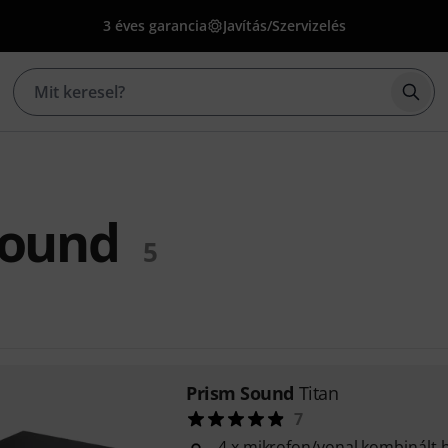
3 éves garancia
Javítás/Szervizelés
Kere
Sound
5
Prism Sound
Titan
7
4 x mikrofon/vonal kombinált 