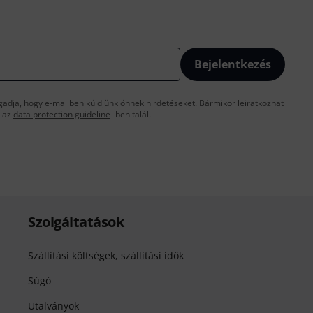
Bejelentkezés
gadja, hogy e-mailben küldjünk önnek hirdetéseket. Bármikor leiratkozhat
t az
data protection guideline
-ben talál.
Szolgáltatások
Szállítási költségek, szállítási idők
Súgó
Utalványok