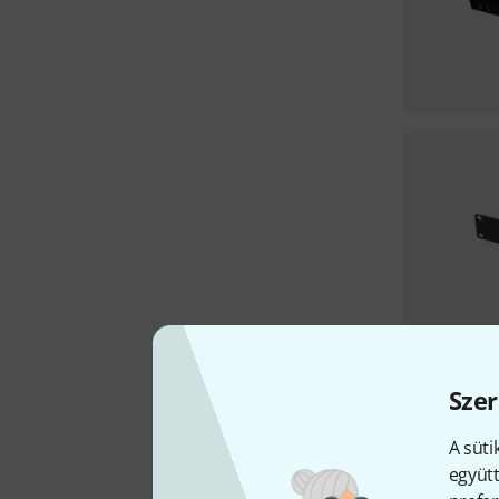
Szer
A süti
együtt