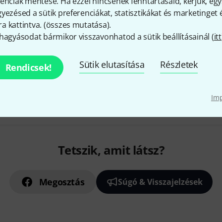
enciák mentése. Ha ezzel nincsenek fenntartásaid, kérjük, e
yezésed a sütik preferenciákat, statisztikákat és marketinget
 kattintva. (
összes mutatása
).
Beszerzés folyamatban
hagyásodat bármikor visszavonhatod a sütik beállításainál (
itt
Sütik elutasítása
Részletek
Rendicsek!
Díjmentes szállítás 79 000 Ft 
Minden ár tartalmazza az Á
Im
Tetszik, amit látsz?
Megosztás
Súgó & Visszajelzések