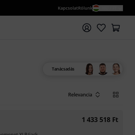
Kapcsolat
Rólunk
HU / FT
sés indítása {searchTerm} keresőszóval
Tanácsadás
Relevancia
1 433 518
Ft
bemenet XLR/jack