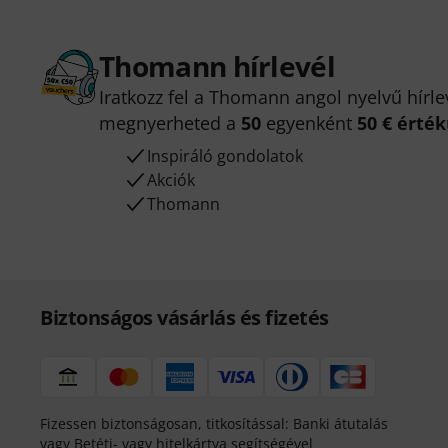
Thomann hírlevél
Iratkozz fel a Thomann angol nyelvű hírle
megnyerheted a
50
egyenként
50 € érté
Inspiráló gondolatok
Akciók
Thomann
Biztonságos vásárlás és fizetés
Fizessen biztonságosan, titkosítással: Banki átutalás
vagy Betéti- vagy hitelkártya segítségével