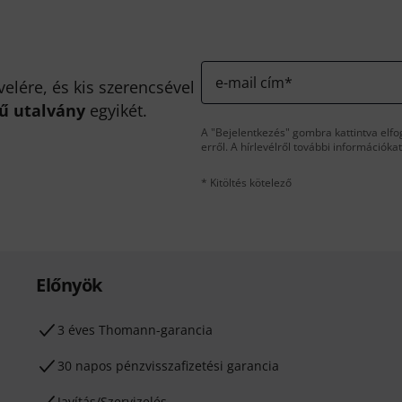
e-mail cím
*
velére, és kis szerencsével
kű utalvány
egyikét.
A "Bejelentkezés" gombra kattintva elfo
erről. A hírlevélről további információka
* Kitöltés kötelező
Előnyök
3 éves Thomann-garancia
30 napos pénzvisszafizetési garancia
Javítás/Szervizelés