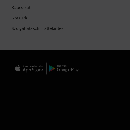
Kapcsolat
Szaküzlet
Szolgáltatások -- áttekintés