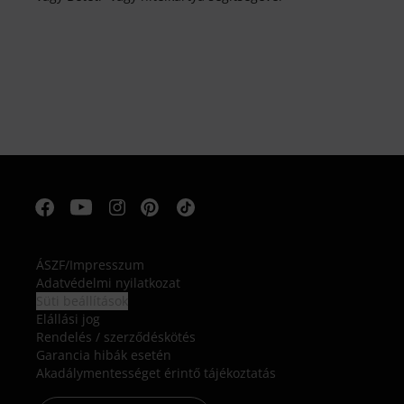
ÁSZF
/
Impresszum
Adatvédelmi nyilatkozat
Süti beállítások
Elállási jog
Rendelés / szerződéskötés
Garancia hibák esetén
Akadálymentességet érintő tájékoztatás