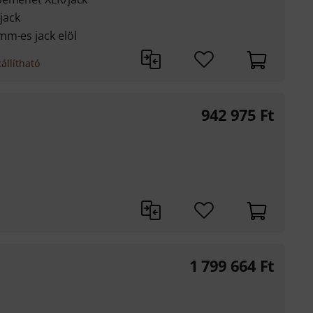
jack
mm-es jack elöl
állítható
942 975
Ft
1 799 664
Ft