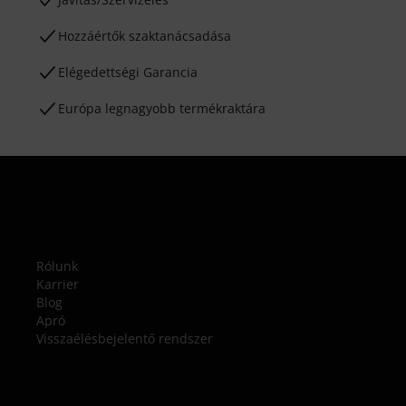
Hozzáértők szaktanácsadása
Elégedettségi Garancia
Európa legnagyobb termékraktára
Rólunk
Karrier
Blog
Apró
Visszaélésbejelentő rendszer