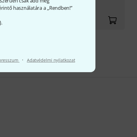
gyszerűen csak add meg
 érintő használatára a „Rendben!”
).
fölött
FÁ-t
·
presszum
Adatvédelmi nyilatkozat