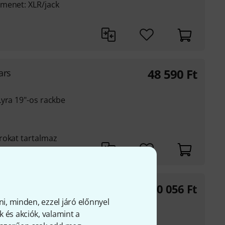
menet: XLR/jack
48 590
Ft
ars
yra 19"-os rackbe
rokat tartalmaz
 Atlas
430 056
Ft
ni, minden, ezzel járó előnnyel
shoz
 és akciók, valamint a
t