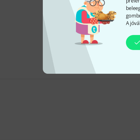
prefer
beleeg
gombra
A jóvá