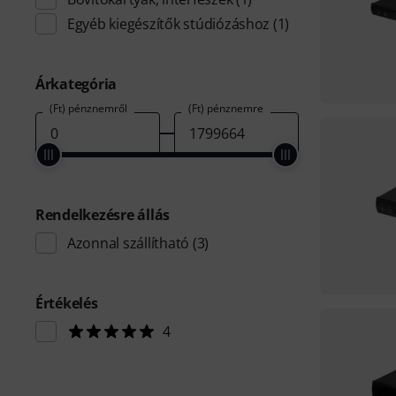
Egyéb kiegészítők stúdiózáshoz
(1)
Árkategória
(Ft) pénznemről
(Ft) pénznemre
Rendelkezésre állás
Azonnal szállítható
(3)
Értékelés
4