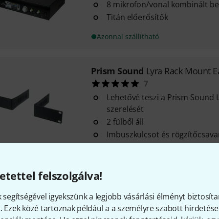
8 mikrofon/vonal kombinált be
Titán előerősítők
Azonnal szállítható
Prism Sound
Lyra Rack Mount E
7
Lehetővé teszi a Prism Sound L
szerelését
2 fülből áll
Imbuszkulcsot és rögzítőcsava
Azonnal szállítható
etettel felszolgálva!
Prism Sound
MDIO Dante Titan /
k segítségével igyekszünk a legjobb vásárlási élményt biztosíta
Prism Sound Titanhoz és Atla
. Ezek közé tartoznak például a a személyre szabott hirdetések
Csatlakozások: 2x RJ45 Etherne