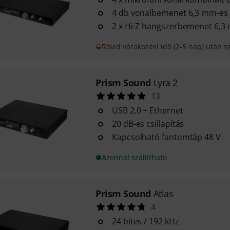
4 db vonalbemenet 6,3 mm-es 
2 x Hi-Z hangszerbemenet 6,3 
Rövid várakozási idő (2-5 nap) után sz
Prism Sound
Lyra 2
13
USB 2.0 + Ethernet
20 dB-es csillapítás
Kapcsolható fantomtáp 48 V
Azonnal szállítható
Prism Sound
Atlas
4
24 bites / 192 kHz