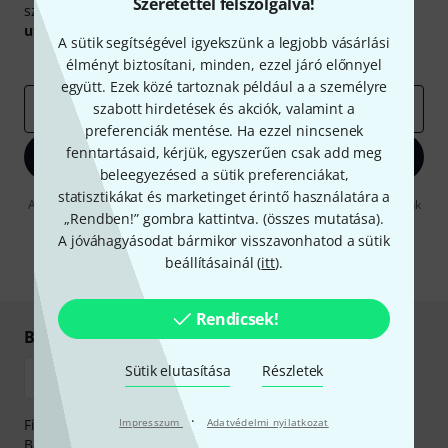
Szeretettel felszolgálva!
szerencsével megnyerheted a
50
egyenként
50 € értékű
utalvány
egyikét.
A sütik segítségével igyekszünk a legjobb vásárlási
Inspiráló gondolatok
Akciók
Thomann
élményt biztosítani, minden, ezzel járó előnnyel
együtt. Ezek közé tartoznak például a a személyre
e-mail cím
szabott hirdetések és akciók, valamint a
*
preferenciák mentése. Ha ezzel nincsenek
fenntartásaid, kérjük, egyszerűen csak add meg
Bejelentkezés
beleegyezésed a sütik preferenciákat,
statisztikákat és marketinget érintő használatára a
A "Bejelentkezés" gombra kattintva elfogadja, hogy e-mailben küldjünk
„Rendben!” gombra kattintva. (
összes mutatása
).
önnek hirdetéseket. Bármikor leiratkozhat erről. A hírlevélről további
információkat az
data protection guideline
-ben talál.
A jóváhagyásodat bármikor visszavonhatod a sütik
beállításainál (
itt
).
* Kitöltés kötelező
Rendicsek!
Biztonságos vásárlás és fizetés
Sütik elutasítása
Részletek
·
Fizessen biztonságosan, titkosítással: Banki átutalás vagy
Impresszum
Adatvédelmi nyilatkozat
Betéti- vagy hitelkártya segítségével