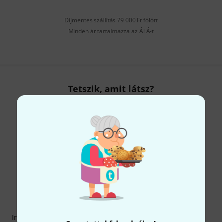
Díjmentes szállítás 79 000 Ft fölött
Minden ár tartalmazza az ÁFÁ-t
Tetszik, amit látsz?
Megosztás
Súgó & Visszajelzések
Thomann hírlevél
Iratkozz fel a Thomann angol nyelvű hírlevelére, és kis