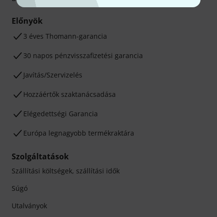
Előnyök
3 éves Thomann-garancia
30 napos pénzvisszafizetési garancia
Javítás/Szervizelés
Hozzáértők szaktanácsadása
Elégedettségi Garancia
Európa legnagyobb termékraktára
Szolgáltatások
Szállítási költségek, szállítási idők
Súgó
Utalványok