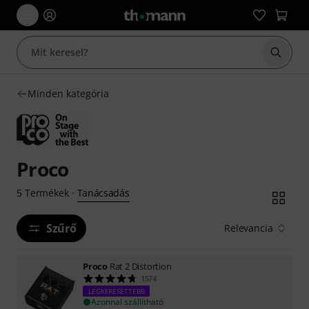
Keresés
Minden kategória
Proco
Tanácsadás
5
Termékek
·
Szűrő
Relevancia
Proco
Rat 2 Distortion
1574
LEGKERESETTEBB
Azonnal szállítható