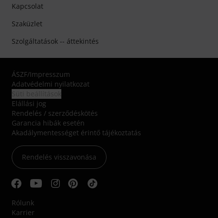
Kapcsolat
Szaküzlet
Szolgáltatások -- áttekintés
ÁSZF
/
Impresszum
Adatvédelmi nyilatkozat
Süti beállítások
Elállási jog
Rendelés / szerződéskötés
Garancia hibák esetén
Akadálymentességet érintő tájékoztatás
Rendelés visszavonása
Rólunk
Karrier