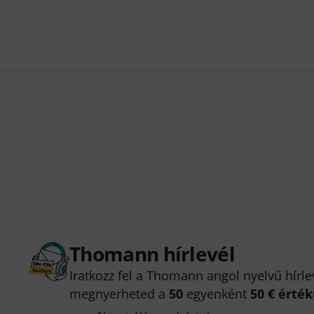
Thomann hírlevél
Iratkozz fel a Thomann angol nyelvű hírle
megnyerheted a
50
egyenként
50 € érté