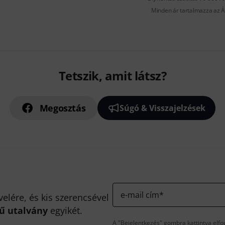
Minden ár tartalmazza az Á
Tetszik, amit látsz?
Megosztás
Súgó & Visszajelzések
e-mail cím
*
velére, és kis szerencsével
kű utalvány
egyikét.
A "Bejelentkezés" gombra kattintva elfo