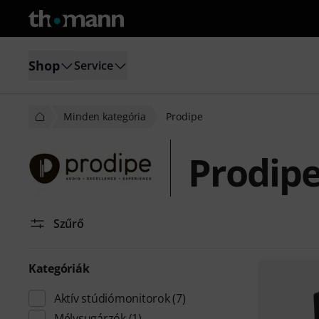
Shop
Service
Minden kategória
Prodipe
Prodip
Szűrő
Kategóriák
Aktív stúdiómonitorok
(7)
Mélysugárzók
(1)