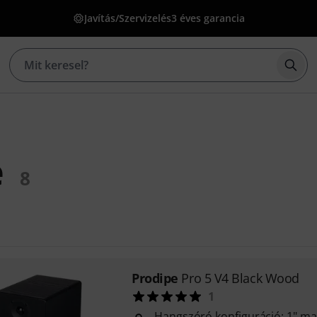
Javítás/Szervizelés
3 éves garancia
Kere
e
8
Prodipe
Pro 5 V4 Black Wood
1
Hangszóró konfiguráció: 1" ma