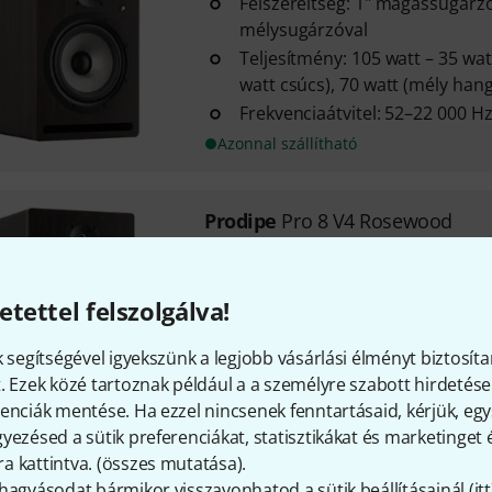
Felszereltség: 1" magassugárzó
mélysugárzóval
Teljesítmény: 105 watt – 35 wa
watt csúcs), 70 watt (mély hang
Frekvenciaátvitel: 52–22 000 H
Azonnal szállítható
Prodipe
Pro 8 V4 Rosewood
Felszereltség: 1" magassugárzó
mélysugárzóval
etettel felszolgálva!
Teljesítmény: 140 watt – 40 wa
watt csúcs), 100 watt (mély ha
k segítségével igyekszünk a legjobb vásárlási élményt biztosíta
Frekvenciaátvitel: 50–22 000 H
. Ezek közé tartoznak például a a személyre szabott hirdetések
Azonnal szállítható
enciák mentése. Ha ezzel nincsenek fenntartásaid, kérjük, e
yezésed a sütik preferenciákat, statisztikákat és marketinget
 kattintva. (
összes mutatása
).
Prodipe
Pro 5 V4 Black Wood B-
hagyásodat bármikor visszavonhatod a sütik beállításainál (
itt