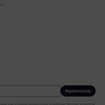
FÁ-t
Bejelentkezés
gadja, hogy e-mailben küldjünk önnek hirdetéseket. Bármikor leiratkozhat