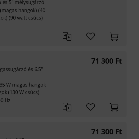
ó és 5" mélysugárzó
t (magas hangok) (40
ok) (90 watt csúcs)
z
71 300
Ft
gassugárzó és 6.5"
: 35 W magas hangok
gok (130 W csúcs)
00 Hz
71 300
Ft