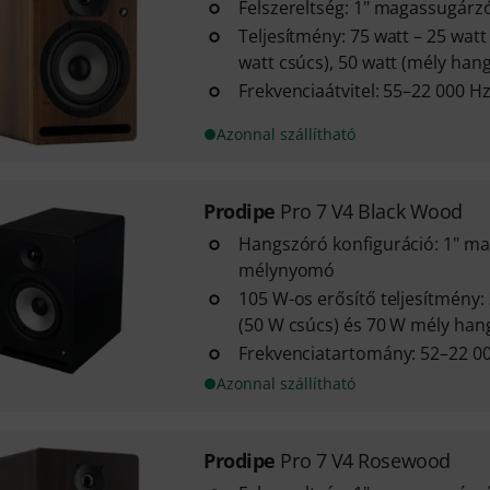
Felszereltség: 1" magassugárz
Teljesítmény: 75 watt – 25 wat
watt csúcs), 50 watt (mély hang
Frekvenciaátvitel: 55–22 000 H
Azonnal szállítható
Prodipe
Pro 7 V4 Black Wood
Hangszóró konfiguráció: 1" ma
mélynyomó
105 W-os erősítő teljesítmény
(50 W csúcs) és 70 W mély han
Frekvenciatartomány: 52–22 0
Azonnal szállítható
Prodipe
Pro 7 V4 Rosewood