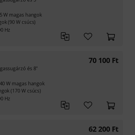
 25 W magas hangok
gok (90 W csúcs)
00 Hz
70 100
Ft
gassugárzó és 8"
: 40 W magas hangok
ngok (170 W csúcs)
00 Hz
62 200
Ft