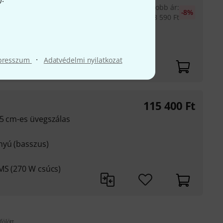
gassugárzó és 5"
30 napos legjobb ár
:
-8%
48 590
Ft
 25 W magas hangok
gok (90 W csúcs)
00 Hz
·
presszum
Adatvédelmi nyilatkozat
115 400
Ft
25 cm-es üvegszálas
nyú (basszus)
MS (270 W csúcs)
fölött