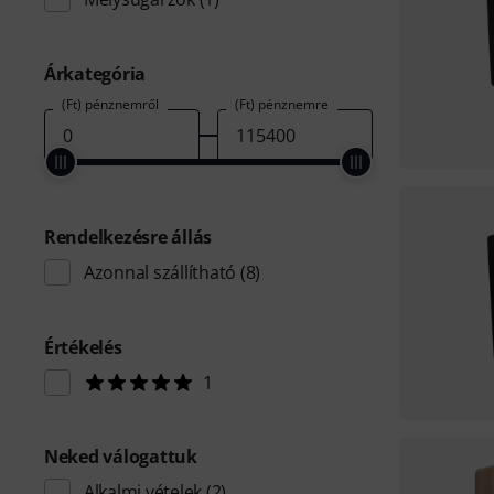
Árkategória
(Ft) pénznemről
(Ft) pénznemre
Rendelkezésre állás
Azonnal szállítható
(8)
Értékelés
1
Neked válogattuk
Alkalmi vételek
(2)