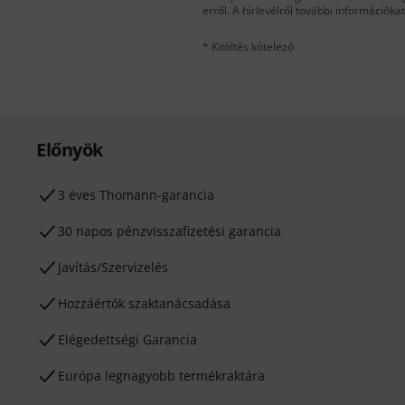
erről. A hírlevélről további információka
* Kitöltés kötelező
Előnyök
3 éves Thomann-garancia
30 napos pénzvisszafizetési garancia
Javítás/Szervizelés
Hozzáértők szaktanácsadása
Elégedettségi Garancia
Európa legnagyobb termékraktára