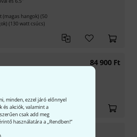
val és 6.5"
tt (magas hangok) (50
ok) (130 watt csúcs)
z
84 900
Ft
val és 8"
tt (magas hangok) (60
ngok) (170 watt csúcs)
ni, minden, ezzel járó előnnyel
z
 és akciók, valamint a
gyszerűen csak add meg
 érintő használatára a „Rendben!”
44 890
Ft
Stock
).