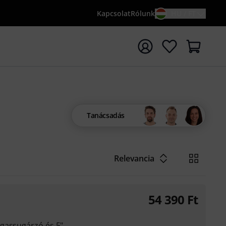
Kapcsolat
Rólunk
HU / FT
sés indítása {searchTerm} keresőszóval
Tanácsadás
Relevancia
54 390
Ft
gassugárzó és 5"