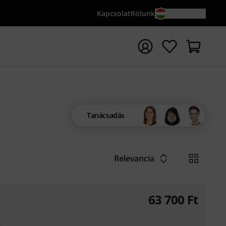
Kapcsolat
Rólunk
HU / FT
sés indítása {searchTerm} keresőszóval
Tanácsadás
Relevancia
63 700
Ft
2