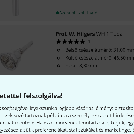
Azonnal szállítható
Prof. W. Hilgers
WH 1 Tuba
1
Belső csésze átmérő: 31,00 m
Külső csésze átmérő: 46,50 m
Furat: 8,30 mm
Azonnal szállítható
etettel felszolgálva!
Prof. W. Hilgers
WH 3 Tuba
Belső csésze átmérő: 31,25 m
k segítségével igyekszünk a legjobb vásárlási élményt biztosíta
Külső csésze átmérő: 47,50 m
. Ezek közé tartoznak például a a személyre szabott hirdetések
enciák mentése. Ha ezzel nincsenek fenntartásaid, kérjük, e
Furat: 8,30 mm
yezésed a sütik preferenciákat, statisztikákat és marketinget