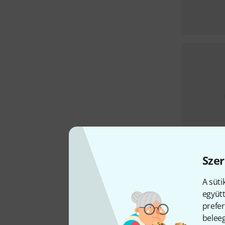
Szer
A süti
együtt
prefer
beleeg