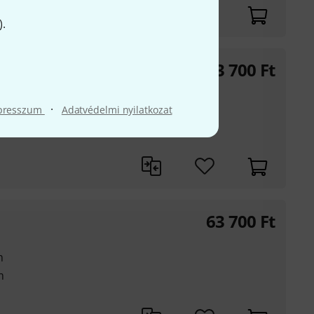
).
63 700
Ft
m
·
presszum
Adatvédelmi nyilatkozat
m
63 700
Ft
m
m