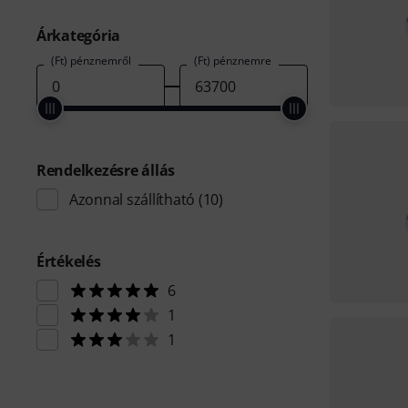
Árkategória
(Ft) pénznemről
(Ft) pénznemre
Rendelkezésre állás
Azonnal szállítható
(10)
Értékelés
6
1
1