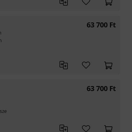
63 700
Ft
m
m
63 700
Ft
észe