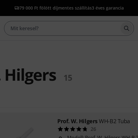
79 000 Ft fölött díjmentes szállítás
3 éves garancia
Kere
 Hilgers
15
Prof. W. Hilgers
WH-B2 Tuba
26
Modell: Prof. W. Hilgers WH-B 